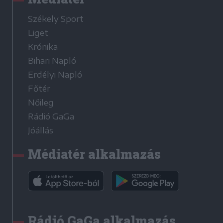
Székely Sport
Liget
Krónika
Bihari Napló
Erdélyi Napló
Főtér
Nőileg
Rádió GaGa
Jóállás
Médiatér alkalmazás
Rádió GaGa alkalmazás