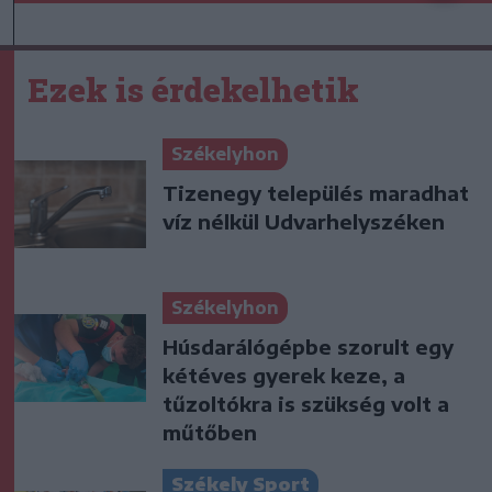
Ezek is érdekelhetik
Székelyhon
Tizenegy település maradhat
víz nélkül Udvarhelyszéken
Székelyhon
Húsdarálógépbe szorult egy
kétéves gyerek keze, a
tűzoltókra is szükség volt a
műtőben
Székely Sport