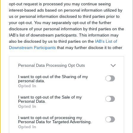
opt-out request is processed you may continue seeing
interest-based ads based on personal information utilized by
us or personal information disclosed to third parties prior to
your opt-out. You may separately opt-out of the further
disclosure of your personal information by third parties on the
IAB’s list of downstream participants. This information may
also be disclosed by us to third parties on the
IAB’s List of
Downstream Participants
that may further disclose it to other
third parties.
Personal Data Processing Opt Outs
2026. augusztus 08., szombat
Románia irányából érkező ukrán
I want to opt-out of the Sharing of my
personal data.
csalidrón robbant fel Bulgáriában –
Opted In
frissítve
I want to opt-out of the Sale of my
Personal Data.
Opted In
I want to opt-out of processing my
Personal Data for Targeted Advertising.
Opted In