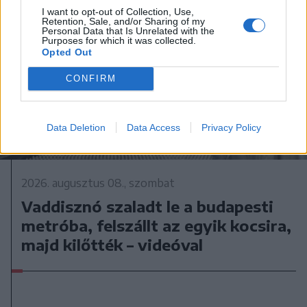
I want to opt-out of Collection, Use,
Retention, Sale, and/or Sharing of my
Personal Data that Is Unrelated with the
Purposes for which it was collected.
Opted Out
CONFIRM
Data Deletion
Data Access
Privacy Policy
2026. augusztus 08., szombat
Vaddisznó szaladt le a budapesti
metróba, felszállt az egyik kocsira,
majd kilőtték – videóval