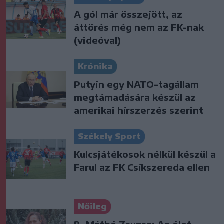
A gól már összejött, az
áttörés még nem az FK-nak
(videóval)
Krónika
Putyin egy NATO-tagállam
megtámadására készül az
amerikai hírszerzés szerint
Székely Sport
Kulcsjátékosok nélkül készül a
Farul az FK Csíkszereda ellen
Nőileg