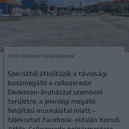
FOTÓ: KORODI ATTILA/FACEBOOK
Szerdától átköltözik a távolsági
buszmegálló a csíkszeredai
Dedeman-áruházzal szembeni
területre, a jelenlegi megálló
felújítási munkálatai miatt –
tájékoztat Facebook-oldalán Korodi
Attila, Csíkszereda polgármestere.