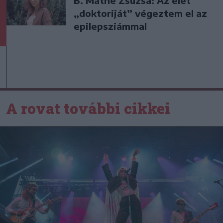
B. Máthé Zsuzsa: Az élet
„doktoriját” végeztem el az
epilepsziámmal
A rovat további cikkei