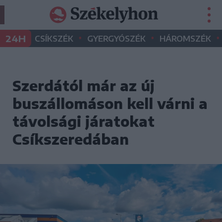
•
•
•
24H
CSÍKSZÉK
GYERGYÓSZÉK
HÁROMSZÉK
Szerdától már az új
buszállomáson kell várni a
távolsági járatokat
Csíkszeredában