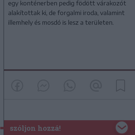
egy konténerben pedig födött várakozót
alakítottak ki, de forgalmi iroda, valamint
illemhely és mosdó is lesz a területen.
szóljon hozzá!