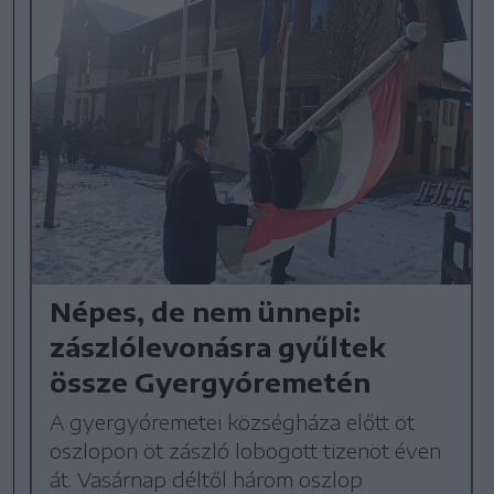
Népes, de nem ünnepi:
zászlólevonásra gyűltek
össze Gyergyóremetén
A gyergyóremetei községháza előtt öt
oszlopon öt zászló lobogott tizenöt éven
át. Vasárnap déltől három oszlop