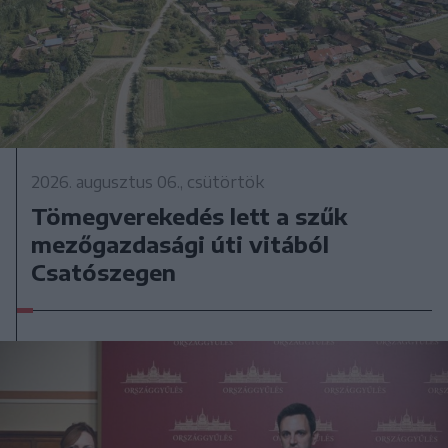
2026. augusztus 06., csütörtök
Tömegverekedés lett a szűk
mezőgazdasági úti vitából
Csatószegen