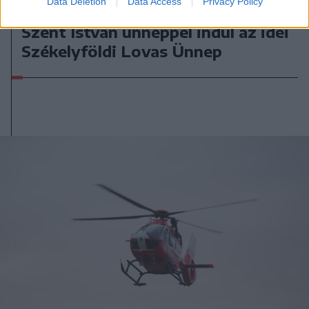
Data Deletion
Data Access
Privacy Policy
2026. augusztus 06., csütörtök
Szent István ünneppel indul az idei
Székelyföldi Lovas Ünnep