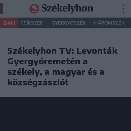
•
•
•
24H
CSÍKSZÉK
GYERGYÓSZÉK
HÁROMSZÉK
Székelyhon TV: Levonták
Gyergyóremetén a
székely, a magyar és a
községzászlót