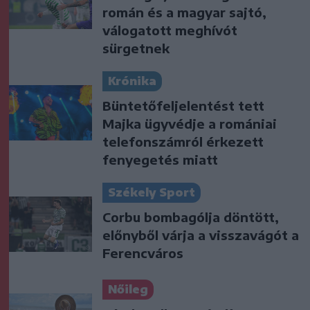
román és a magyar sajtó,
válogatott meghívót
sürgetnek
Krónika
Büntetőfeljelentést tett
Majka ügyvédje a romániai
telefonszámról érkezett
fenyegetés miatt
Székely Sport
Corbu bombagólja döntött,
előnyből várja a visszavágót a
Ferencváros
Nőileg