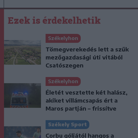
Ezek is érdekelhetik
Székelyhon
Tömegverekedés lett a szűk
mezőgazdasági úti vitából
Csatószegen
Székelyhon
Életét vesztette két halász,
akiket villámcsapás ért a
Maros partján – frissítve
Székely Sport
Corbu góljától hangos a