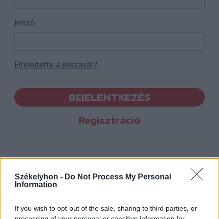
Jelszó
Elfelejtette a jelszavát?
BEJELENTKEZÉS
Regisztráció
Székelyhon -
Do Not Process My Personal
Information
If you wish to opt-out of the sale, sharing to third parties, or
processing of your personal or sensitive information for