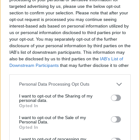
targeted advertising by us, please use the below opt-out
section to confirm your selection. Please note that after your
Hasznos
opt-out request is processed you may continue seeing
interest-based ads based on personal information utilized by
Impresszum
us or personal information disclosed to third parties prior to
your opt-out. You may separately opt-out of the further
Szerzői jogok
disclosure of your personal information by third parties on the
Adatvédelmi tájékoztató
IAB’s list of downstream participants. This information may
Cookie-kezelési tájékoztató
also be disclosed by us to third parties on the
IAB’s List of
Downstream Participants
that may further disclose it to other
Hozzászólási szabályzat
third parties.
Nyomtatott lapjaink archívuma
Székely Hírmondó archívuma
Personal Data Processing Opt Outs
Médiaajánlat
I want to opt-out of the Sharing of my
personal data.
Opted In
Látogatottsági adatok
I want to opt-out of the Sale of my
Personal Data.
Sütibeállítások
Opted In
I want to opt-out of processing my