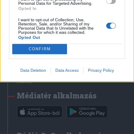
Médiatér
Personal Data for Targeted Advertising.
Opted In
Székely Sport
I want to opt-out of Collection, Use,
Liget
Retention, Sale, and/or Sharing of my
Personal Data that Is Unrelated with the
Krónika
Purposes for which it was collected.
Opted Out
Bihari Napló
Erdélyi Napló
CONFIRM
Főtér
Nőileg
Data Deletion
Data Access
Privacy Policy
Rádió GaGa
Jóállás
Médiatér alkalmazás