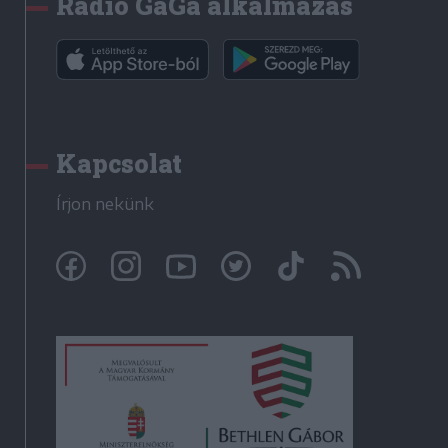
Rádió GaGa alkalmazás
Kapcsolat
Írjon nekünk