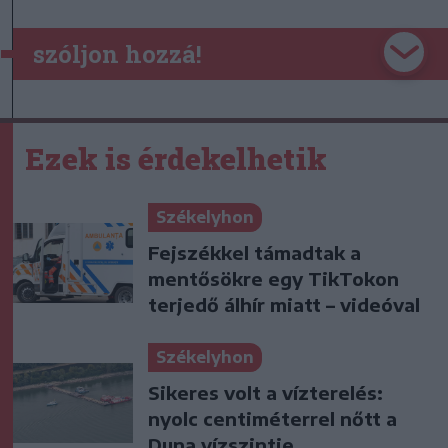
szóljon hozzá!
Ezek is érdekelhetik
Székelyhon
Fejszékkel támadtak a
mentősökre egy TikTokon
terjedő álhír miatt – videóval
Székelyhon
Sikeres volt a vízterelés:
nyolc centiméterrel nőtt a
Duna vízszintje