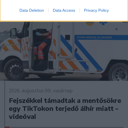
Data Deletion
Data Access
Privacy Policy
2026. augusztus 09., vasárnap
Fejszékkel támadtak a mentősökre
egy TikTokon terjedő álhír miatt –
videóval