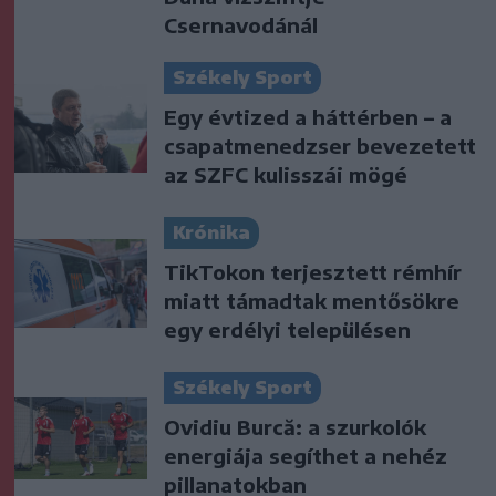
Csernavodánál
Székely Sport
Egy évtized a háttérben – a
csapatmenedzser bevezetett
az SZFC kulisszái mögé
Krónika
TikTokon terjesztett rémhír
miatt támadtak mentősökre
egy erdélyi településen
Székely Sport
Ovidiu Burcă: a szurkolók
energiája segíthet a nehéz
pillanatokban