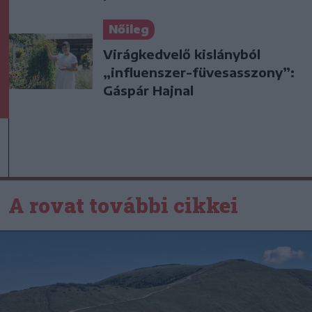
Nőileg
Virágkedvelő kislányból
„influenszer-füvesasszony”:
Gáspár Hajnal
A rovat további cikkei