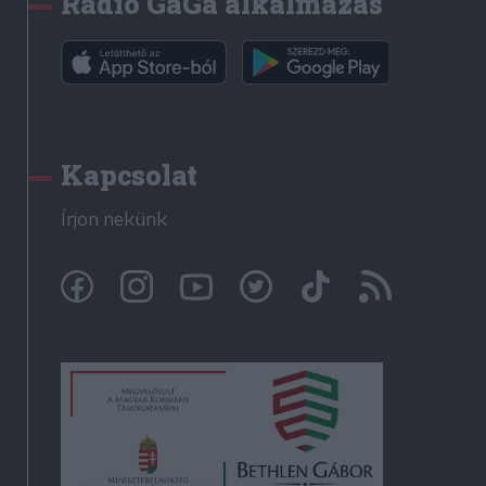
Rádió GaGa alkalmazás
Kapcsolat
Írjon nekünk