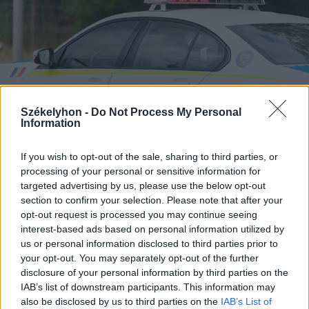
Székelyhon -
Do Not Process My Personal
Information
If you wish to opt-out of the sale, sharing to third parties, or
processing of your personal or sensitive information for
targeted advertising by us, please use the below opt-out
2026. augusztus 09., vasárnap
section to confirm your selection. Please note that after your
opt-out request is processed you may continue seeing
Három férfit vettek őrizetbe a
interest-based ads based on personal information utilized by
megtámadott mentőautó ügyében
us or personal information disclosed to third parties prior to
your opt-out. You may separately opt-out of the further
disclosure of your personal information by third parties on the
IAB’s list of downstream participants. This information may
also be disclosed by us to third parties on the
IAB’s List of