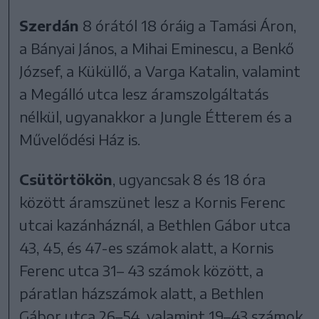
Szerdán
8 órától 18 óráig a Tamási Áron,
a Bányai János, a Mihai Eminescu, a Benkő
József, a Küküllő, a Varga Katalin, valamint
a Megálló utca lesz áramszolgáltatás
nélkül, ugyanakkor a Jungle Étterem és a
Művelődési Ház is.
Csütörtökön
, ugyancsak 8 és 18 óra
között áramszünet lesz a Kornis Ferenc
utcai kazánháznál, a Bethlen Gábor utca
43, 45, és 47-es számok alatt, a Kornis
Ferenc utca 31– 43 számok között, a
páratlan házszámok alatt, a Bethlen
Gábor utca 26–54, valamint 19–43 számok