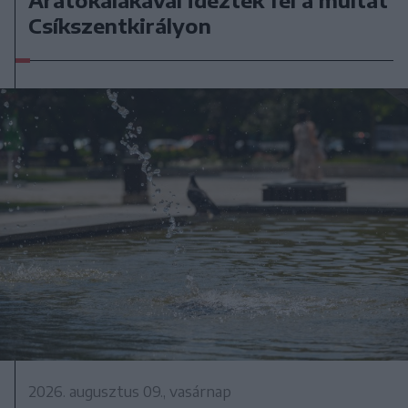
Aratókalákával idézték fel a múltat
Csíkszentkirályon
2026. augusztus 09., vasárnap