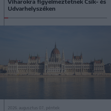
Viharokra figyelmeztetnek Csík- és
Udvarhelyszéken
2026. augusztus 07., péntek