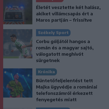
Életét vesztette két halász,
akiket villámcsapás ért a
Maros partján – frissítve
Székely Sport
Corbu góljától hangos a
román és a magyar sajtó,
válogatott meghívót
sürgetnek
Krónika
Büntetőfeljelentést tett
Majka ügyvédje a romániai
telefonszámról érkezett
fenyegetés miatt