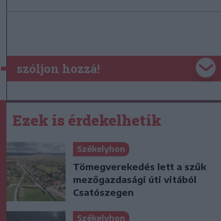
szóljon hozzá!
Ezek is érdekelhetik
Székelyhon
Tömegverekedés lett a szűk
mezőgazdasági úti vitából
Csatószegen
Székelyhon