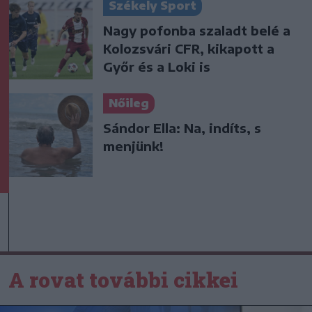
Székely Sport
Nagy pofonba szaladt belé a
Kolozsvári CFR, kikapott a
Győr és a Loki is
Nőileg
Sándor Ella: Na, indíts, s
menjünk!
A rovat további cikkei