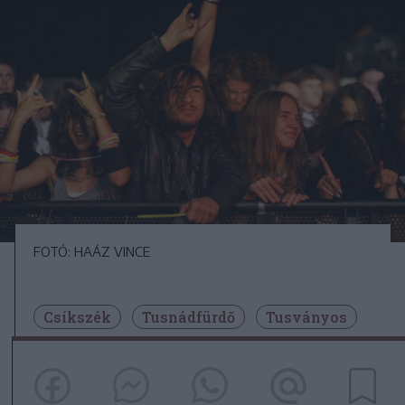
FOTÓ: HAÁZ VINCE
Csíkszék
Tusnádfürdő
Tusványos