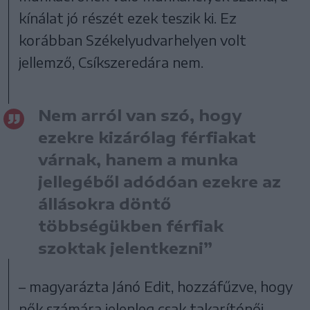
kínálat jó részét ezek teszik ki. Ez
korábban Székelyudvarhelyen volt
jellemző, Csíkszeredára nem.
Nem arról van szó, hogy
ezekre kizárólag férfiakat
várnak, hanem a munka
jellegéből adódóan ezekre az
állásokra döntő
többségükben férfiak
szoktak jelentkezni”
– magyarázta Jánó Edit, hozzáfűzve, hogy
nők számára jelenleg csak takarítónői,