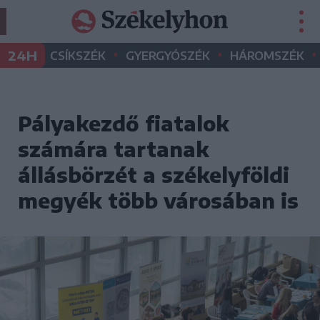
•
•
•
24H
CSÍKSZÉK
GYERGYÓSZÉK
HÁROMSZÉK
Pályakezdő fiatalok
számára tartanak
állásbörzét a székelyföldi
megyék több városában is