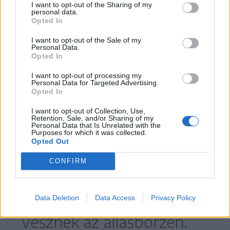
I want to opt-out of the Sharing of my
Sepsiszentgyörgyön tart állásbörzét a
personal data.
Opted In
pályakezdő fiatalok számára. A
I want to opt-out of the Sale of my
rendezvényt a Golgota vendéglőben, az
Personal Data.
Opted In
Andrei Șaguna utca 7. szám alatt tartják
pénteken délelőtt fél tíztől.
I want to opt-out of processing my
Personal Data for Targeted Advertising.
Opted In
I want to opt-out of Collection, Use,
Retention, Sale, and/or Sharing of my
Az ügynökség munkatársai
Personal Data that Is Unrelated with the
Purposes for which it was collected.
több mint 231 gazdasági
Opted Out
szereplővel vették fel a
CONFIRM
kapcsolatot, akik közül 19-
en jelezték, hogy részt
Data Deletion
Data Access
Privacy Policy
vesznek az állásbörzén.