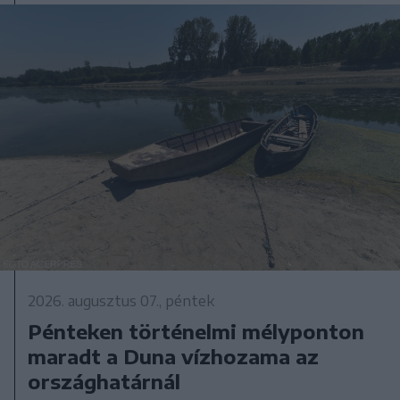
2026. augusztus 07., péntek
Pénteken történelmi mélyponton
maradt a Duna vízhozama az
országhatárnál