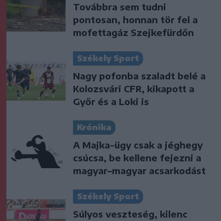
Továbbra sem tudni
pontosan, honnan tör fel a
mofettagáz Szejkefürdőn
Székely Sport
Nagy pofonba szaladt belé a
Kolozsvári CFR, kikapott a
Győr és a Loki is
Krónika
A Majka-ügy csak a jéghegy
csúcsa, be kellene fejezni a
magyar–magyar acsarkodást
Székely Sport
Súlyos veszteség, kilenc