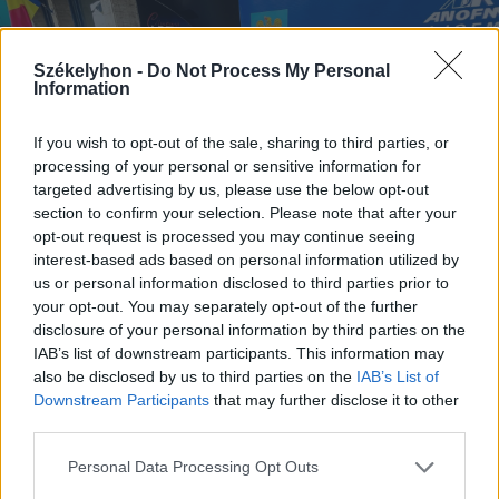
Székelyhon -
Do Not Process My Personal
Information
If you wish to opt-out of the sale, sharing to third parties, or
processing of your personal or sensitive information for
targeted advertising by us, please use the below opt-out
section to confirm your selection. Please note that after your
opt-out request is processed you may continue seeing
interest-based ads based on personal information utilized by
FOTÓ: RAB ZOLTÁN
us or personal information disclosed to third parties prior to
your opt-out. You may separately opt-out of the further
107 betöltésre váró állás a
disclosure of your personal information by third parties on the
IAB’s list of downstream participants. This information may
Kovászna megyei börze
also be disclosed by us to third parties on the
IAB’s List of
kínálatában
Downstream Participants
that may further disclose it to other
third parties.
A Kovászna Megyei Munkaerő-elhelyező
Personal Data Processing Opt Outs
és Szakképző Ügynökség