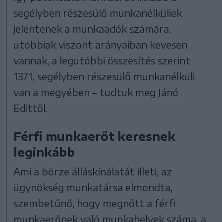
segélyben részesülő munkanélküliek
jelentenek a munkaadók számára,
utóbbiak viszont arányaiban kevesen
vannak, a legutóbbi összesítés szerint
1371, segélyben részesülő munkanélküli
van a megyében – tudtuk meg Jánó
Edittől.
Férfi munkaerőt keresnek
leginkább
Ami a börze álláskínálatát illeti, az
ügynökség munkatársa elmondta,
szembetűnő, hogy megnőtt a férfi
munkaerőnek való munkahelyek száma, a