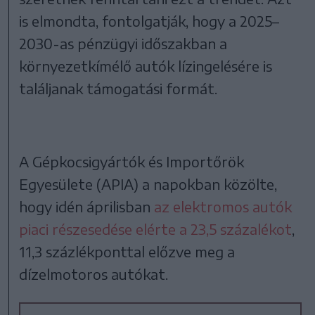
is elmondta, fontolgatják, hogy a 2025–
2030-as pénzügyi időszakban a
környezetkímélő autók lízingelésére is
találjanak támogatási formát.
A Gépkocsigyártók és Importőrök
Egyesülete (APIA) a napokban közölte,
hogy idén áprilisban
az elektromos autók
piaci részesedése elérte a 23,5 százalékot
,
11,3 százlékponttal előzve meg a
dízelmotoros autókat.