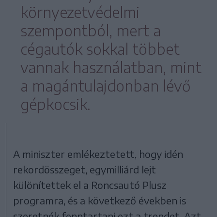
környezetvédelmi
szempontból, mert a
cégautók sokkal többet
vannak használatban, mint
a magántulajdonban lévő
gépkocsik.
A miniszter emlékeztetett, hogy idén
rekordösszeget, egymilliárd lejt
különítettek el a Roncsautó Plusz
programra, és a következő években is
szeretnék fenntartani ezt a trendet. Azt