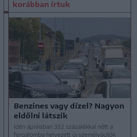
korábban írtuk
Benzines vagy dízel? Nagyon
eldőlni látszik
Idén áprilisban 33,2 százalékkal nőtt a
forgalomba helyezett új személyautók