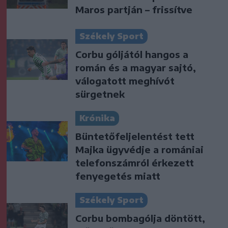
Maros partján – frissítve
Székely Sport
Corbu góljától hangos a
román és a magyar sajtó,
válogatott meghívót
sürgetnek
Krónika
Büntetőfeljelentést tett
Majka ügyvédje a romániai
telefonszámról érkezett
fenyegetés miatt
Székely Sport
Corbu bombagólja döntött,