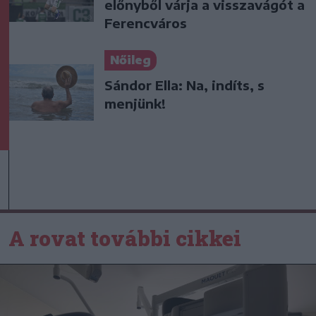
előnyből várja a visszavágót a
Ferencváros
Nőileg
Sándor Ella: Na, indíts, s
menjünk!
A rovat további cikkei