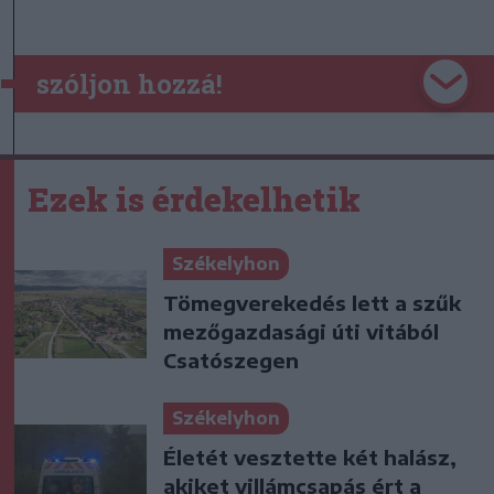
szóljon hozzá!
Ezek is érdekelhetik
Székelyhon
Tömegverekedés lett a szűk
mezőgazdasági úti vitából
Csatószegen
Székelyhon
Életét vesztette két halász,
akiket villámcsapás ért a