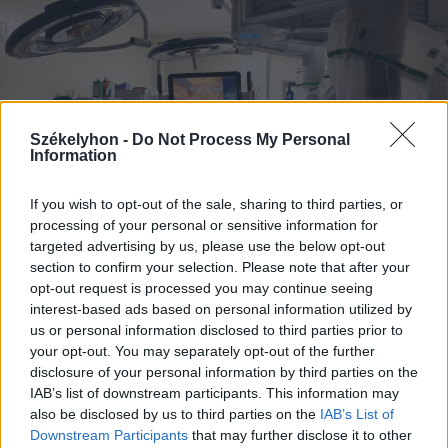
Székelyhon -
Do Not Process My Personal
Information
If you wish to opt-out of the sale, sharing to third parties, or
processing of your personal or sensitive information for
targeted advertising by us, please use the below opt-out
section to confirm your selection. Please note that after your
opt-out request is processed you may continue seeing
2026. augusztus 06., csütörtök
interest-based ads based on personal information utilized by
Elvégezték az első
us or personal information disclosed to third parties prior to
your opt-out. You may separately opt-out of the further
robotasszisztált urológiai műtétet
disclosure of your personal information by third parties on the
Csíkszeredában
IAB’s list of downstream participants. This information may
also be disclosed by us to third parties on the
IAB’s List of
Downstream Participants
that may further disclose it to other