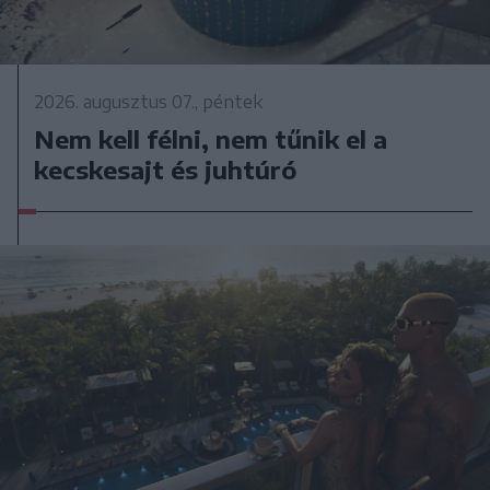
2026. augusztus 07., péntek
Nem kell félni, nem tűnik el a
kecskesajt és juhtúró