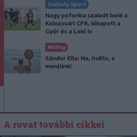
Székely Sport
Nagy pofonba szaladt belé a
Kolozsvári CFR, kikapott a
Győr és a Loki is
Nőileg
Sándor Ella: Na, indíts, s
menjünk!
A rovat további cikkei