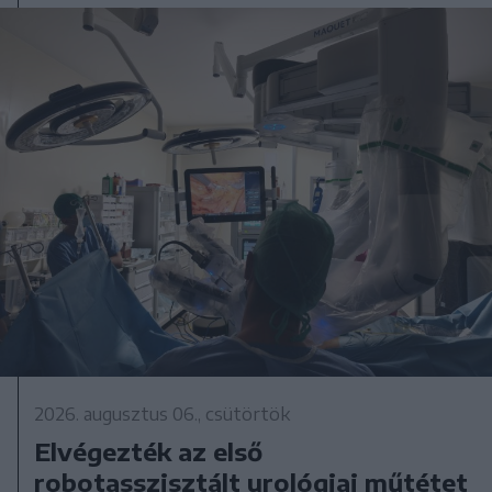
2026. augusztus 06., csütörtök
Elvégezték az első
robotasszisztált urológiai műtétet