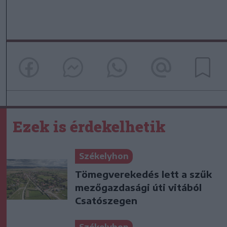
Ezek is érdekelhetik
Székelyhon
Tömegverekedés lett a szűk
mezőgazdasági úti vitából
Csatószegen
Székelyhon