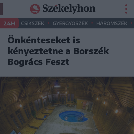
•
•
•
24H
CSÍKSZÉK
GYERGYÓSZÉK
HÁROMSZÉK
Önkénteseket is
kényeztetne a Borszék
Bogrács Feszt