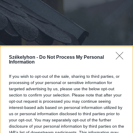
Székelyhon -
Do Not Process My Personal
Information
If you wish to opt-out of the sale, sharing to third parties, or
processing of your personal or sensitive information for
targeted advertising by us, please use the below opt-out
section to confirm your selection. Please note that after your
2026. augusztus 07., péntek
opt-out request is processed you may continue seeing
Viharok hozhatnak felfrissülést a
interest-based ads based on personal information utilized by
us or personal information disclosed to third parties prior to
székelyföldi megyékben
your opt-out. You may separately opt-out of the further
disclosure of your personal information by third parties on the
IAB’s list of downstream participants. This information may