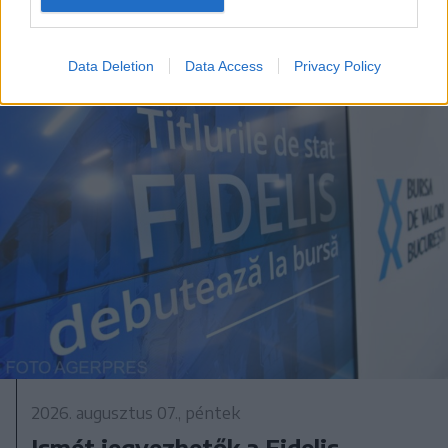
üzemanyagok ára
Data Deletion
Data Access
Privacy Policy
2026. augusztus 07., péntek
Ismét jegyezhetők a Fidelis