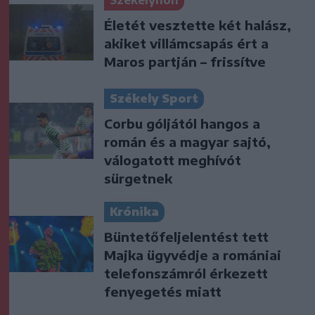
Életét vesztette két halász,
akiket villámcsapás ért a
Maros partján – frissítve
Székely Sport
Corbu góljától hangos a
román és a magyar sajtó,
válogatott meghívót
sürgetnek
Krónika
Büntetőfeljelentést tett
Majka ügyvédje a romániai
telefonszámról érkezett
fenyegetés miatt