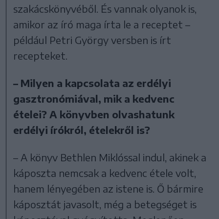
szakácskönyvéből. És vannak olyanok is,
amikor az író maga írta le a receptet –
például Petri György versben is írt
recepteket.
– Milyen a kapcsolata az erdélyi
gasztronómiával, mik a kedvenc
ételei? A könyvben olvashatunk
erdélyi írókról, ételekről is?
– A könyv Bethlen Miklóssal indul, akinek a
káposzta nemcsak a kedvenc étele volt,
hanem lényegében az istene is. Ő bármire
káposztát javasolt, még a betegséget is