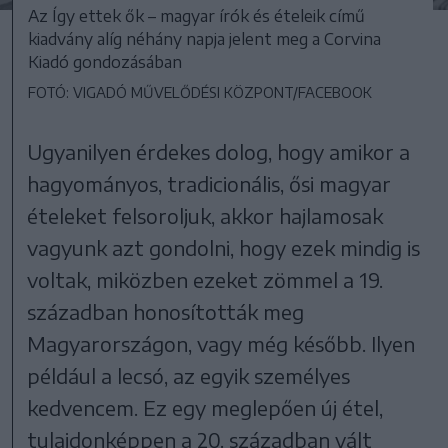
Az Így ettek ők – magyar írók és ételeik című
kiadvány alíg néhány napja jelent meg a Corvina
Kiadó gondozásában
FOTÓ: VIGADÓ MŰVELŐDÉSI KÖZPONT/FACEBOOK
Ugyanilyen érdekes dolog, hogy amikor a
hagyományos, tradicionális, ősi magyar
ételeket felsoroljuk, akkor hajlamosak
vagyunk azt gondolni, hogy ezek mindig is
voltak, miközben ezeket zömmel a 19.
században honosították meg
Magyarországon, vagy még később. Ilyen
például a lecsó, az egyik személyes
kedvencem. Ez egy meglepően új étel,
tulajdonképpen a 20. században vált