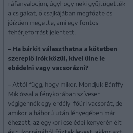
ráfanyalodjon, úgyhogy neki gyűjtögették
a csigákat, ő csajkájában megfőzte és
jóízűen megette, ami egy fontos
fehérjeforrást jelentett.
– Ha bárkit választhatna a kötetben
szereplő írók közül, kivel ülne le
ebédelni vagy vacsorázni?
– Attól függ, hogy mikor. Mondjuk Bánffy
Miklóssal a fénykorában szívesen
végigennék egy erdélyi főúri vacsorát, de
amikor a háború után lényegében már
éhezett, az egykori cselédei kenyerén élt
és cukorrépából főztek levest, akkor azt