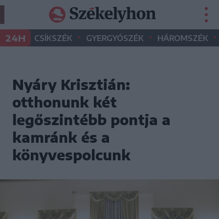
•
•
•
24H
CSÍKSZÉK
GYERGYÓSZÉK
HÁROMSZÉK
Nyáry Krisztián:
otthonunk két
legőszintébb pontja a
kamránk és a
könyvespolcunk