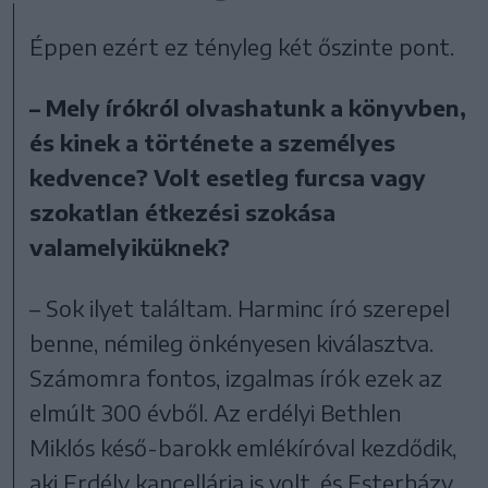
Éppen ezért ez tényleg két őszinte pont.
– Mely írókról olvashatunk a könyvben,
és kinek a története a személyes
kedvence? Volt esetleg furcsa vagy
szokatlan étkezési szokása
valamelyiküknek?
– Sok ilyet találtam. Harminc író szerepel
benne, némileg önkényesen kiválasztva.
Számomra fontos, izgalmas írók ezek az
elmúlt 300 évből. Az erdélyi Bethlen
Miklós késő-barokk emlékíróval kezdődik,
aki Erdély kancellárja is volt, és Esterházy