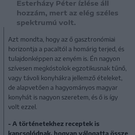
Esterházy Péter ízlése áll
hozzám, mert az elég széles
spektrumú volt.
Azt mondta, hogy az ő gasztronómiai
horizontja a pacaltól a homárig terjed, és
tulajdonképpen az enyém is. Én nagyon
szívesen megkóstolok egzotikusnak tűnő,
vagy távoli konyhákra jellemző ételeket,
de alapvetően a hagyományos magyar
konyhát is nagyon szeretem, és ő is így
volt ezzel.
- A történetekhez receptek is
kapcsolódnak, hogyan válogatta össze