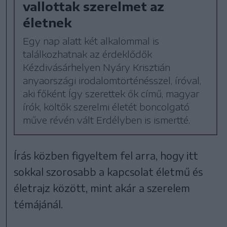
vallottak szerelmet az
életnek
Egy nap alatt két alkalommal is
találkozhatnak az érdeklődők
Kézdivásárhelyen Nyáry Krisztián
anyaországi irodalomtörténésszel, íróval,
aki főként Így szerettek ők című, magyar
írók, költők szerelmi életét boncolgató
műve révén vált Erdélyben is ismertté.
Írás közben figyeltem fel arra, hogy itt
sokkal szorosabb a kapcsolat életmű és
életrajz között, mint akár a szerelem
témájánál.