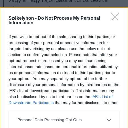
iránt, ami szintén egy új gasztronómiai
trend volt, mert
Székelyhon -
Do Not Process My Personal
Information
If you wish to opt-out of the sale, sharing to third parties, or
addig nem nagyon volt
processing of your personal or sensitive information for
jellemző, hogy felnőtt ember
targeted advertising by us, please use the below opt-out
section to confirm your selection. Please note that after your
tehéntejes ételeket egyen, a
opt-out request is processed you may continue seeing
magyar konyhára inkább a
interest-based ads based on personal information utilized by
us or personal information disclosed to third parties prior to
juhtej volt jellemző.
your opt-out. You may separately opt-out of the further
disclosure of your personal information by third parties on the
IAB’s list of downstream participants. This information may
A városi életmóddal jött be a tehéntej,
also be disclosed by us to third parties on the
IAB’s List of
amikor behordták a városba a termelők a
Downstream Participants
that may further disclose it to other
third parties.
tejtermékeket, és ott eladták. A Pilvaxnak
az volt az egyik reklámja, hogy
Personal Data Processing Opt Outs