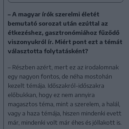
– A magyar írók szerelmi életét
bemutató sorozat után ezúttal az
étkezéshez, gasztronómiához fűződő
viszonyukról ír. Miért pont ezt a témát
választotta folytatásként?
– Részben azért, mert ez az irodalomnak
egy nagyon fontos, de néha mostohán
kezelt témája. Időszakról-időszakra
előbukkan, hogy ez nem annyira
magasztos téma, mint a szerelem, a halál,
vagy a haza témája, hiszen mindenki evett
már, mindenki volt már éhes és jóllakott is.