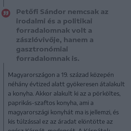
Petőfi Sándor nemcsak az
irodalmi és a politikai
forradalomnak volt a
zászlóvivője, hanem a
gasztronómiai
forradalomnak is.
Magyarországon a 19. század közepén
néhány évtized alatt gyökeresen átalakult
a konyha. Akkor alakult ki az a pörköltes,
paprikás-szaftos konyha, ami a
magyarországi konyhát ma is jellemzi, és
kis túlzással ez az áradat elöntötte az
egész Kárpát-medencét. A Kárpátok