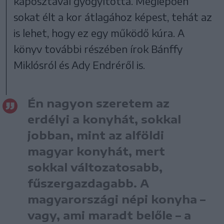
káposztával gyógyította. Meglepően
sokat élt a kor átlagához képest, tehát az
is lehet, hogy ez egy működő kúra. A
könyv további részében írok Bánffy
Miklósról és Ady Endréről is.
Én nagyon szeretem az
erdélyi a konyhát, sokkal
jobban, mint az alföldi
magyar konyhát, mert
sokkal változatosabb,
fűszergazdagabb. A
magyarországi népi konyha –
vagy, ami maradt belőle – a