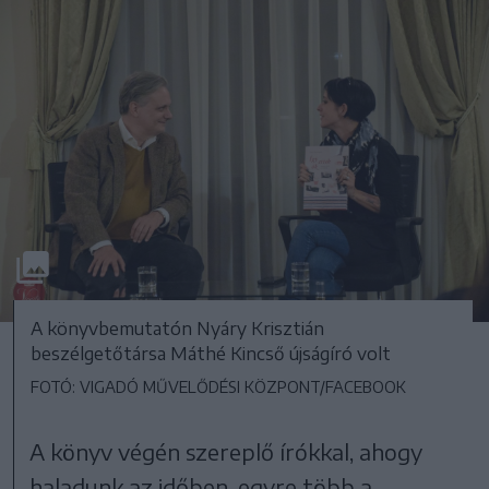
A könyvbemutatón Nyáry Krisztián
beszélgetőtársa Máthé Kincső újságíró volt
FOTÓ: VIGADÓ MŰVELŐDÉSI KÖZPONT/FACEBOOK
A könyv végén szereplő írókkal, ahogy
haladunk az időben, egyre több a