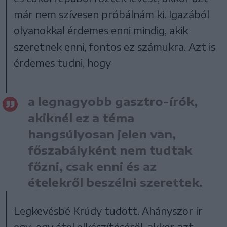
már nem szívesen próbálnám ki. Igazából
olyanokkal érdemes enni mindig, akik
szeretnek enni, fontos ez számukra. Azt is
érdemes tudni, hogy
a legnagyobb gasztro-írók,
akiknél ez a téma
hangsúlyosan jelen van,
főszabályként nem tudtak
főzni, csak enni és az
ételekről beszélni szerettek.
Legkevésbé Krúdy tudott. Ahányszor ír
egy-egy étel elkészítéséről, akkor azt