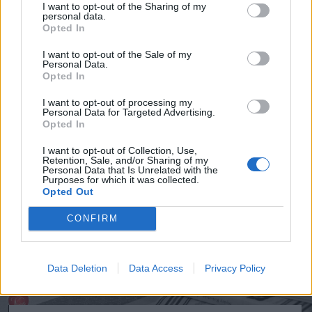
„reggelente friss tejföl vagyon” – a
I want to opt-out of the Sharing of my
personal data.
fiatalok kedvéért. Tehát ez egy divat volt
Opted In
és ennek Petőfi lelkes híve volt. Az előző
I want to opt-out of the Sale of my
Personal Data.
nemzedék még másfajta ételeket evett.
Opted In
I want to opt-out of processing my
Personal Data for Targeted Advertising.
Opted In
I want to opt-out of Collection, Use,
Retention, Sale, and/or Sharing of my
Personal Data that Is Unrelated with the
Purposes for which it was collected.
Opted Out
CONFIRM
Data Deletion
Data Access
Privacy Policy