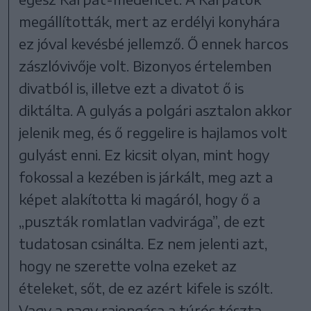
megállították, mert az erdélyi konyhára
ez jóval kevésbé jellemző. Ő ennek harcos
zászlóvivője volt. Bizonyos értelemben
divatból is, illetve ezt a divatot ő is
diktálta. A gulyás a polgári asztalon akkor
jelenik meg, és ő reggelire is hajlamos volt
gulyást enni. Ez kicsit olyan, mint hogy
fokossal a kezében is járkált, meg azt a
képet alakította ki magáról, hogy ő a
„puszták romlatlan vadvirága”, de ezt
tudatosan csinálta. Ez nem jelenti azt,
hogy ne szerette volna ezeket az
ételeket, sőt, de ez azért kifele is szólt.
Vagy a nagy rajongása a túrós tészta