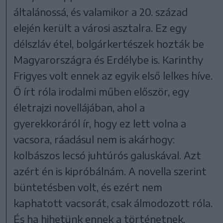
általánossá, és valamikor a 20. század
elején került a városi asztalra. Ez egy
délszláv étel, bolgárkertészek hozták be
Magyarországra és Erdélybe is. Karinthy
Frigyes volt ennek az egyik első lelkes híve.
Ő írt róla irodalmi műben először, egy
életrajzi novellájában, ahol a
gyerekkoráról ír, hogy ez lett volna a
vacsora, ráadásul nem is akárhogy:
kolbászos lecsó juhtúrós galuskával. Azt
azért én is kipróbálnám. A novella szerint
büntetésben volt, és ezért nem
kaphatott vacsorát, csak álmodozott róla.
És ha hihetünk ennek a történetnek,