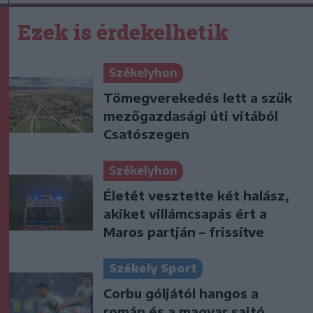
Ezek is érdekelhetik
Székelyhon
Tömegverekedés lett a szűk
mezőgazdasági úti vitából
Csatószegen
Székelyhon
Életét vesztette két halász,
akiket villámcsapás ért a
Maros partján – frissítve
Székely Sport
Corbu góljától hangos a
román és a magyar sajtó,