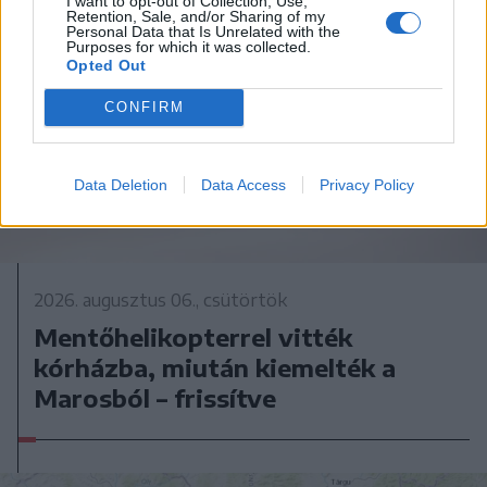
I want to opt-out of Collection, Use,
Retention, Sale, and/or Sharing of my
Personal Data that Is Unrelated with the
Purposes for which it was collected.
Opted Out
CONFIRM
Data Deletion
Data Access
Privacy Policy
2026. augusztus 06., csütörtök
Mentőhelikopterrel vitték
kórházba, miután kiemelték a
Marosból – frissítve