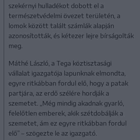
szekérnyi hulladékot dobott el a
természetvédelmi övezet területén, a
lomok között talált számlák alapján
azonosították, és kétezer lejre bírságolták
meg.
Máthé László, a Tega köztisztasági
vállalat igazgatója lapunknak elmondta,
egyre ritkábban fordul elő, hogy a patak
partjára, az erdő szélére hordják a
szemetet. „Még mindig akadnak gyarló,
felelőtlen emberek, akik szétdobálják a
szemetet, ám ez egyre ritkábban fordul
elő” – szögezte le az igazgató.