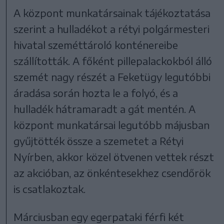
A központ munkatársainak tájékoztatása
szerint a hulladékot a rétyi polgármesteri
hivatal szeméttároló konténereibe
szállították. A főként pillepalackokból álló
szemét nagy részét a Feketügy legutóbbi
áradása során hozta le a folyó, és a
hulladék hátramaradt a gát mentén. A
központ munkatársai legutóbb májusban
gyűjtötték össze a szemetet a Rétyi
Nyírben, akkor közel ötvenen vettek részt
az akcióban, az önkéntesekhez csendőrök
is csatlakoztak.
Márciusban egy egerpataki férfi két