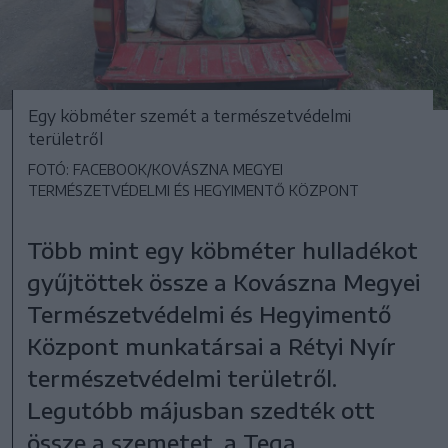
Egy köbméter szemét a természetvédelmi
területről
FOTÓ: FACEBOOK/KOVÁSZNA MEGYEI
TERMÉSZETVÉDELMI ÉS HEGYIMENTŐ KÖZPONT
Több mint egy köbméter hulladékot
gyűjtöttek össze a Kovászna Megyei
Természetvédelmi és Hegyimentő
Központ munkatársai a Rétyi Nyír
természetvédelmi területről.
Legutóbb májusban szedték ott
össze a szemetet, a Tega