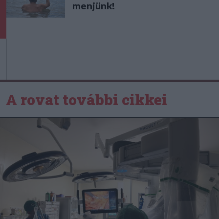
menjünk!
A rovat további cikkei