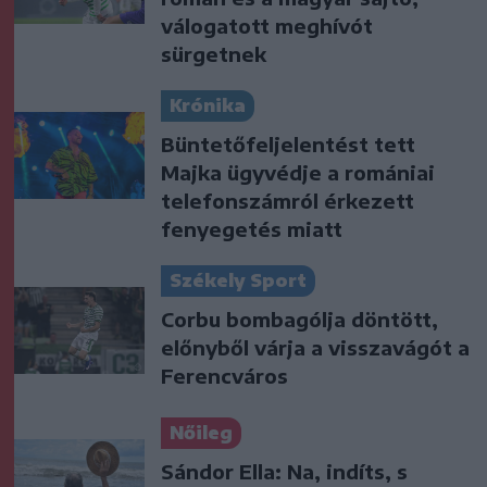
válogatott meghívót
sürgetnek
Krónika
Büntetőfeljelentést tett
Majka ügyvédje a romániai
telefonszámról érkezett
fenyegetés miatt
Székely Sport
Corbu bombagólja döntött,
előnyből várja a visszavágót a
Ferencváros
Nőileg
Sándor Ella: Na, indíts, s