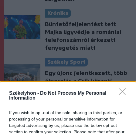
Krónika
Büntetőfeljelentést tett
Majka ügyvédje a romániai
telefonszámról érkezett
fenyegetés miatt
Székely Sport
Egy újonc jelentkezett, több
átsorolás a Csík körzeti
focibajnokság új idényében
Székelyhon -
Do Not Process My Personal
Information
Nőileg
If you wish to opt-out of the sale, sharing to third parties, or
Sándor Ella: Na, indíts, s
processing of your personal or sensitive information for
menjünk!
targeted advertising by us, please use the below opt-out
section to confirm your selection. Please note that after your