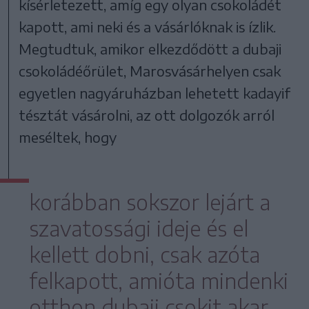
kísérletezett, amíg egy olyan csokoládét
kapott, ami neki és a vásárlóknak is ízlik.
Megtudtuk, amikor elkezdődött a dubaji
csokoládéőrület, Marosvásárhelyen csak
egyetlen nagyáruházban lehetett kadayif
tésztát vásárolni, az ott dolgozók arról
meséltek, hogy
korábban sokszor lejárt a
szavatossági ideje és el
kellett dobni, csak azóta
felkapott, amióta mindenki
otthon dubaji csokit akar