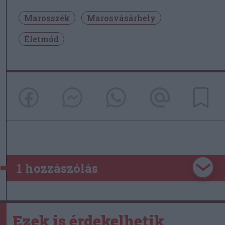
Marosszék
Marosvásárhely
Életmód
1 hozzászólás
Ezek is érdekelhetik