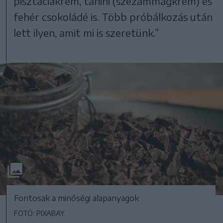
pisztáciakrém, tahini (szezámmagkrém) és
fehér csokoládé is. Több próbálkozás után
lett ilyen, amit mi is szeretünk.”
Fontosak a minőségi alapanyagok
FOTÓ: PIXABAY