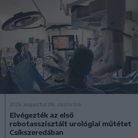
2026. augusztus 06., csütörtök
Elvégezték az első
robotasszisztált urológiai műtétet
Csíkszeredában