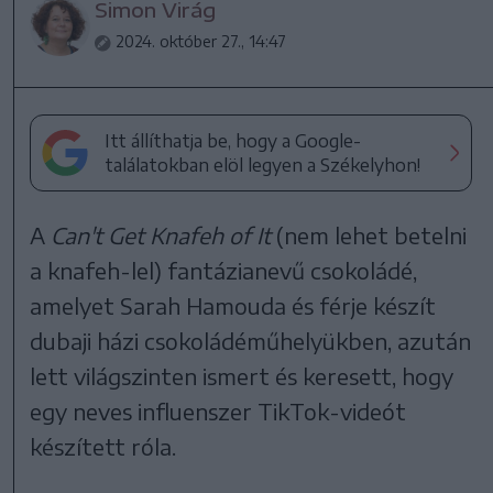
Simon Virág
2024. október 27., 14:47
Itt állíthatja be, hogy a Google-
találatokban elöl legyen a Székelyhon!
A
Can't Get Knafeh of It
(nem lehet betelni
a knafeh-lel) fantázianevű csokoládé,
amelyet Sarah Hamouda és férje készít
dubaji házi csokoládéműhelyükben, azután
lett világszinten ismert és keresett, hogy
egy neves influenszer TikTok-videót
készített róla.