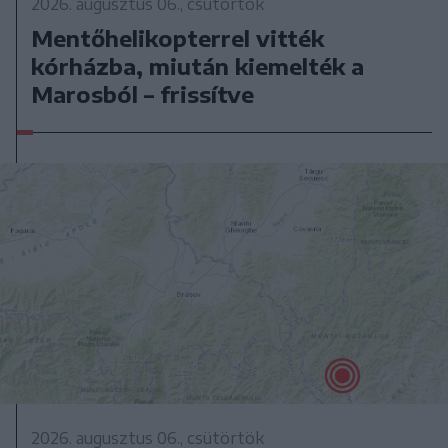
2026. augusztus 06., csütörtök
Mentőhelikopterrel vitték
kórházba, miután kiemelték a
Marosból – frissítve
2026. augusztus 06., csütörtök