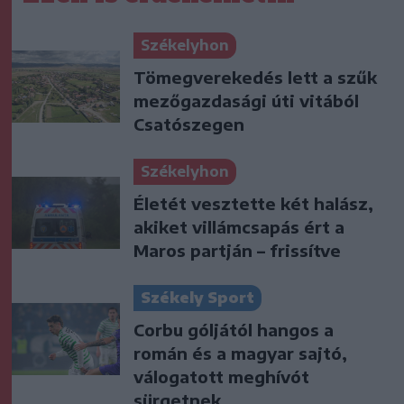
Székelyhon
Tömegverekedés lett a szűk
mezőgazdasági úti vitából
Csatószegen
Székelyhon
Életét vesztette két halász,
akiket villámcsapás ért a
Maros partján – frissítve
Székely Sport
Corbu góljától hangos a
román és a magyar sajtó,
válogatott meghívót
sürgetnek