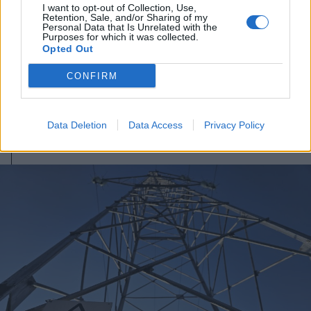
I want to opt-out of Collection, Use,
2026. augusztus 06., csütörtök
Retention, Sale, and/or Sharing of my
Personal Data that Is Unrelated with the
Netflixen kaphatunk először
Purposes for which it was collected.
Opted Out
betekintést a Grand Theft Auto VI
játékmenetébe
CONFIRM
Data Deletion
Data Access
Privacy Policy