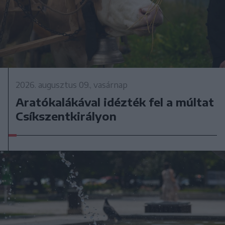
2026. augusztus 09., vasárnap
Aratókalákával idézték fel a múltat
Csíkszentkirályon