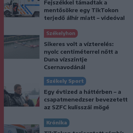
Fejszékkel támadtak a
mentősökre egy TikTokon
terjedő álhír miatt – videóval
Székelyhon
Sikeres volt a vízterelés:
nyolc centiméterrel nőtt a
Duna vízszintje
Csernavodánál
Székely Sport
Egy évtized a háttérben – a
csapatmenedzser bevezetett
az SZFC kulisszái mögé
Krónika