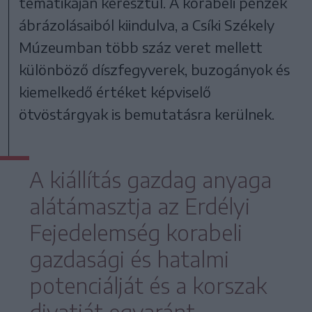
tematikáján keresztül. A korabeli pénzek
ábrázolásaiból kiindulva, a Csíki Székely
Múzeumban több száz veret mellett
különböző díszfegyverek, buzogányok és
kiemelkedő értéket képviselő
ötvöstárgyak is bemutatásra kerülnek.
A kiállítás gazdag anyaga
alátámasztja az Erdélyi
Fejedelemség korabeli
gazdasági és hatalmi
potenciálját és a korszak