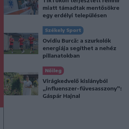
TikTokon terjesztett rémhír
miatt támadtak mentősökre
egy erdélyi településen
Székely Sport
Ovidiu Burcă: a szurkolók
energiája segíthet a nehéz
pillanatokban
Nőileg
Virágkedvelő kislányból
„influenszer-füvesasszony”:
Gáspár Hajnal