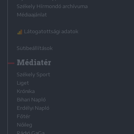
Székely Hírmondó archívuma
Médiaajánlat
Látogatottsági adatok
Sütibeállítások
Médiatér
Székely Sport
Liget
Krónika
Bihari Napló
Erdélyi Napló
Főtér
Nőileg
Rádió GaGa