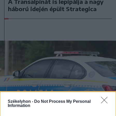
A Transalpinát is lepipálja a nagy
háború idején épült Strategica
Székelyhon -
Do Not Process My Personal
Information