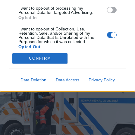
I want to opt-out of processing my
Personal Data for Targeted Advertising.
2026. augusztus 09., vasárnap
Opted In
Raed Arafat: elfogadhatatlan az
I want to opt-out of Collection, Use,
Retention, Sale, and/or Sharing of my
életmentők elleni erőszak
Personal Data that Is Unrelated with the
Purposes for which it was collected.
Opted Out
CONFIRM
Data Deletion
Data Access
Privacy Policy