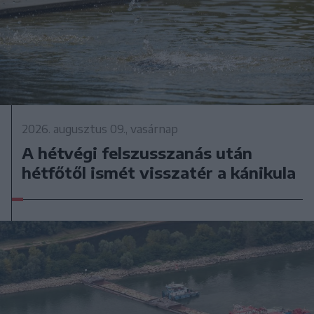
2026. augusztus 09., vasárnap
A hétvégi felszusszanás után
hétfőtől ismét visszatér a kánikula