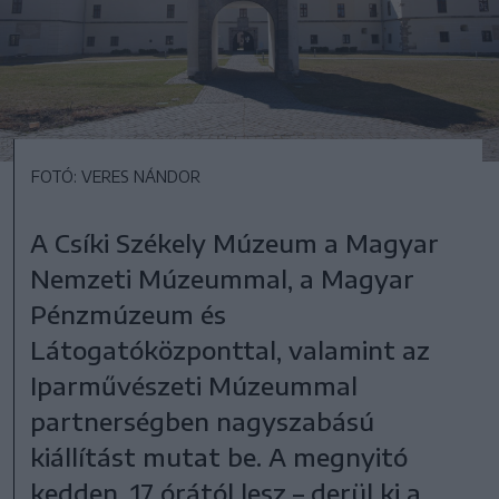
FOTÓ: VERES NÁNDOR
A Csíki Székely Múzeum a Magyar
Nemzeti Múzeummal, a Magyar
Pénzmúzeum és
Látogatóközponttal, valamint az
Iparművészeti Múzeummal
partnerségben nagyszabású
kiállítást mutat be. A megnyitó
kedden, 17 órától lesz – derül ki a