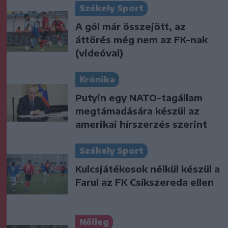
Székely Sport
A gól már összejött, az
áttörés még nem az FK-nak
(videóval)
Krónika
Putyin egy NATO-tagállam
megtámadására készül az
amerikai hírszerzés szerint
Székely Sport
Kulcsjátékosok nélkül készül a
Farul az FK Csíkszereda ellen
Nőileg