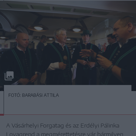
FOTÓ: BARABÁSI ATTILA
A Vásárhelyi Forgatag és az Erdélyi Pálinka
Lovagrend a megmérettetésre vár bármilyen