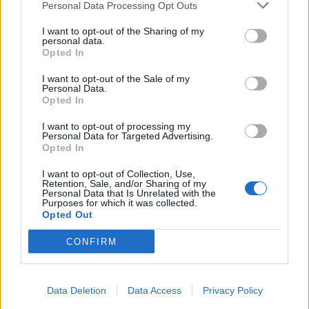
Personal Data Processing Opt Outs
I want to opt-out of the Sharing of my
personal data.
Opted In
I want to opt-out of the Sale of my
Personal Data.
Opted In
I want to opt-out of processing my
Personal Data for Targeted Advertising.
Opted In
2026. augusztus 08., szombat
I want to opt-out of Collection, Use,
Baka András elfogadta a felkérést a
Retention, Sale, and/or Sharing of my
Personal Data that Is Unrelated with the
köztársasági elnöki tisztségre
Purposes for which it was collected.
Opted Out
CONFIRM
Data Deletion
Data Access
Privacy Policy