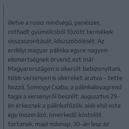
illetve a rossz minőségű, penészes,
rothadt gyümölcsből főzött termékek
visszaszorítását, kiküszöbölését. Az
erdélyi magyar pálinka egyre nagyon
elismertségnek örvend, ezt már
Magyarországon is sikerült bebizonyítani,
több versenyen is sikereket aratva – tette
hozzá. Somogyi Csaba, a pálinkalovagrend
tagja a versenyről beszélt: augusztus 29-
én érkeznek a pálinkafőzők, akik első este
egy összerázó, ismerkedő kóstolót
tartanak, majd másnap, 30-án lesz az