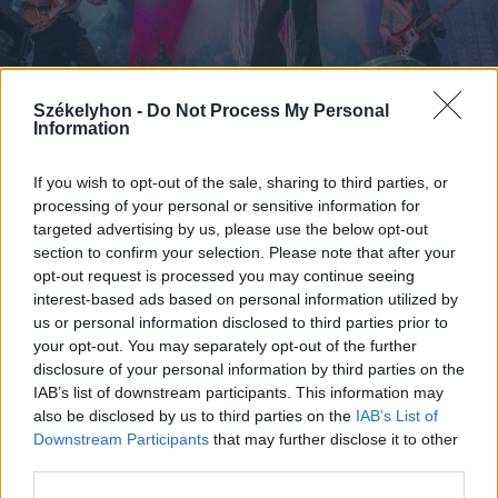
Székelyhon -
Do Not Process My Personal
Information
2026. augusztus 09., vasárnap
If you wish to opt-out of the sale, sharing to third parties, or
processing of your personal or sensitive information for
Magyar előadók Sziget-koncertjei
targeted advertising by us, please use the below opt-out
lesznek láthatók az M1-en
section to confirm your selection. Please note that after your
opt-out request is processed you may continue seeing
interest-based ads based on personal information utilized by
us or personal information disclosed to third parties prior to
your opt-out. You may separately opt-out of the further
disclosure of your personal information by third parties on the
IAB’s list of downstream participants. This information may
also be disclosed by us to third parties on the
IAB’s List of
Downstream Participants
that may further disclose it to other
third parties.