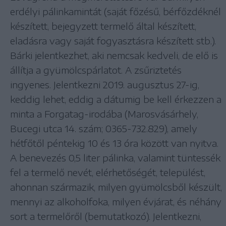
erdélyi pálinkamintát (saját főzésű, bérfőzdéknél
készített, bejegyzett termelő által készített,
eladásra vagy saját fogyasztásra készített stb.).
Bárki jelentkezhet, aki nemcsak kedveli, de elő is
állítja a gyümölcspárlatot. A zsűriztetés
ingyenes. Jelentkezni 2019. augusztus 27-ig,
keddig lehet, eddig a dátumig be kell érkezzen a
minta a Forgatag-irodába (Marosvásárhely,
Bucegi utca 14. szám; 0365-732.829), amely
hétfőtől péntekig 10 és 13 óra között van nyitva.
A benevezés 0,5 liter pálinka, valamint tüntessék
fel a termelő nevét, elérhetőségét, települést,
ahonnan származik, milyen gyümölcsből készült,
mennyi az alkoholfoka, milyen évjárat, és néhány
sort a termelőről (bemutatkozó). Jelentkezni,