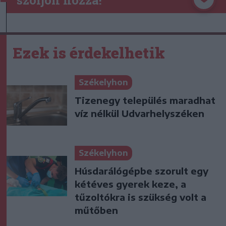
Ezek is érdekelhetik
Székelyhon
Tizenegy település maradhat
víz nélkül Udvarhelyszéken
Székelyhon
Húsdarálógépbe szorult egy
kétéves gyerek keze, a
tűzoltókra is szükség volt a
műtőben