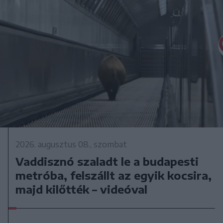
2026. augusztus 08., szombat
Vaddisznó szaladt le a budapesti
metróba, felszállt az egyik kocsira,
majd kilőtték – videóval