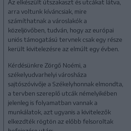
Az elkészült útszakaszt és utcákat látva,
arra voltunk kíváncsiak, mire
számíthatnak a városlakók a
közeljövőben, tudván, hogy az európai
uniós támogatású tervnek csak egy része
került kivitelezésre az elmúlt egy évben.
Kérdésünkre Zörgő Noémi, a
székelyudvarhelyi városháza
sajtószóvivője a Székelyhonnak elmondta,
a tervben szereplő utcák némelyikében
jelenleg is folyamatban vannak a
munkálatok, azt ugyanis a kivitelezők
elkezdték rögtön az előbb felsoroltak
befejezése után: