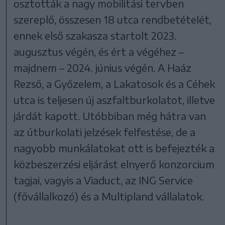
osztották a nagy mobilitási tervben
szereplő, összesen 18 utca rendbetételét,
ennek első szakasza startolt 2023.
augusztus végén, és ért a végéhez –
majdnem – 2024. június végén. A Haáz
Rezső, a Győzelem, a Lakatosok és a Céhek
utca is teljesen új aszfaltburkolatot, illetve
járdát kapott. Utóbbiban még hátra van
az útburkolati jelzések felfestése, de a
nagyobb munkálatokat ott is befejezték a
közbeszerzési eljárást elnyerő konzorcium
tagjai, vagyis a Viaduct, az ING Service
(fővállalkozó) és a Multipland vállalatok.