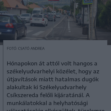
FOTÓ: CSATÓ ANDREA
Hónapokon át attól volt hangos a
székelyudvarhelyi közélet, hogy az
útjavítások miatt hatalmas dugók
alakultak ki Székelyudvarhely
Csíkszereda felőli kijáratánál. A
munkálatokkal a helyhatósági
választásokig elkészültek, türelemre