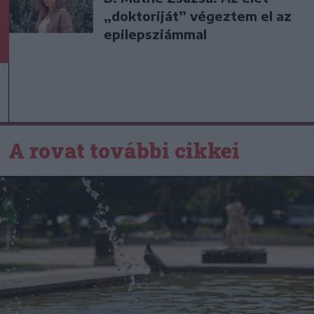
„doktoriját” végeztem el az
epilepsziámmal
A rovat további cikkei