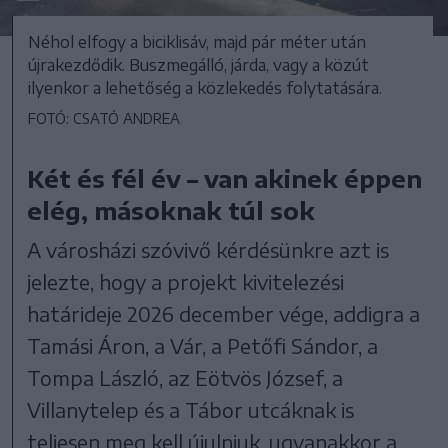
Néhol elfogy a biciklisáv, majd pár méter után
újrakezdődik. Buszmegálló, járda, vagy a közút
ilyenkor a lehetőség a közlekedés folytatására.
FOTÓ: CSATÓ ANDREA
Két és fél év – van akinek éppen
elég, másoknak túl sok
A városházi szóvivő kérdésünkre azt is
jelezte, hogy a projekt kivitelezési
határideje 2026 december vége, addigra a
Tamási Áron, a Vár, a Petőfi Sándor, a
Tompa László, az Eötvös József, a
Villanytelep és a Tábor utcáknak is
teljesen meg kell újulniuk, ugyanakkor a