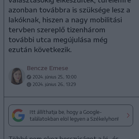
azonban továbbra is szüksége lesz a
lakóknak, hiszen a nagy mobilitási
tervben szereplő tizenhárom
további utca megújulása még
ezután következik.
Bencze Emese
2024. június 25., 10:00
2024. június 26., 13:29
Itt állíthatja be, hogy a Google-
találatokban elöl legyen a Székelyhon!
Többé nem okoz bosszúságot a ki- és