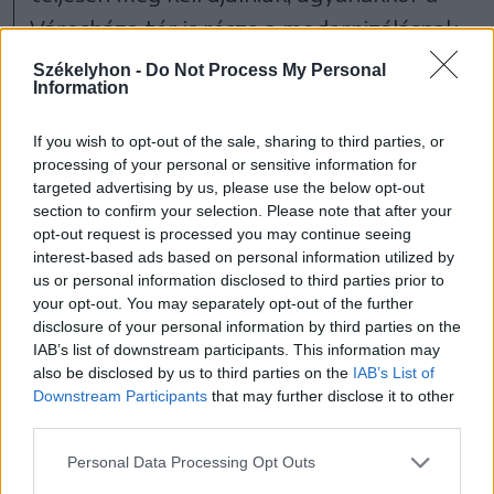
Városháza tér is része a modernizálásnak.
A városháza sajtósa szerint
Székelyhon -
Do Not Process My Personal
Information
If you wish to opt-out of the sale, sharing to third parties, or
ha ilyen ütemben tudnak
processing of your personal or sensitive information for
targeted advertising by us, please use the below opt-out
haladni a munkálatok
section to confirm your selection. Please note that after your
opt-out request is processed you may continue seeing
továbbra is, akkor tartani
interest-based ads based on personal information utilized by
us or personal information disclosed to third parties prior to
tudják a határidőt.
your opt-out. You may separately opt-out of the further
disclosure of your personal information by third parties on the
IAB’s list of downstream participants. This information may
also be disclosed by us to third parties on the
IAB’s List of
Downstream Participants
that may further disclose it to other
A kivitelezőnek tehát két és fél év áll
third parties.
rendelkezésére befejezni a vállalt munkát,
Personal Data Processing Opt Outs
a felújítások miatt olykor nehézkesen