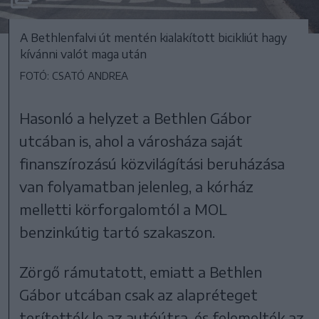
A Bethlenfalvi út mentén kialakított bicikliút hagy
kívánni valót maga után
FOTÓ: CSATÓ ANDREA
Hasonló a helyzet a Bethlen Gábor
utcában is, ahol a városháza saját
finanszírozású közvilágítási beruházása
van folyamatban jelenleg, a kórház
melletti körforgalomtól a MOL
benzinkútig tartó szakaszon.
Zörgő rámutatott, emiatt a Bethlen
Gábor utcában csak az alapréteget
terítették le az autóútra, és felemelték az