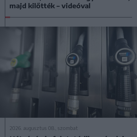
majd kilőtték – videóval
2026. augusztus 08., szombat