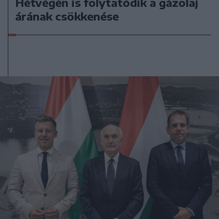
Hétvégén is folytatódik a gázolaj
árának csökkenése