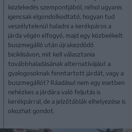
közlekedés szempontjából, néhol ugyanis
igencsak elgondolkodtató, hogyan tud
veszélytelenül haladni a kerékpáros a
járda végén elfogyó, majd egy közbeékelt
buszmegálló után újrakezdődő
biciklisávon, mit kell választania
továbbhaladásának alternatívájául: a
gyalogosoknak fenntartott járdát, vagy a
buszmegállót? Ráadásul nem egy esetben
nehézkes a járdára való feljutás is
kerékpárral, de a jelzőtáblák elhelyezése is
okozhat gondot.