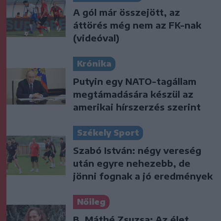
A gól már összejött, az
áttörés még nem az FK-nak
(videóval)
Krónika
Putyin egy NATO-tagállam
megtámadására készül az
amerikai hírszerzés szerint
Székely Sport
Szabó István: négy vereség
után egyre nehezebb, de
jönni fognak a jó eredmények
Nőileg
B. Máthé Zsuzsa: Az élet