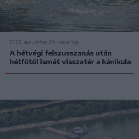
2026. augusztus 09., vasárnap
A hétvégi felszusszanás után
hétfőtől ismét visszatér a kánikula