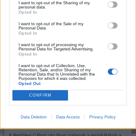
I want to opt-out of the Sharing of my
haladó forgalomban közlekedőknek pedig
personal data.
Opted In
ennyi ideig kell még türelmesnek lenniük
alkalomadtán.
I want to opt-out of the Sale of my
Personal Data.
Opted In
I want to opt-out of processing my
Personal Data for Targeted Advertising.
Opted In
I want to opt-out of Collection, Use,
Retention, Sale, and/or Sharing of my
Personal Data that Is Unrelated with the
Purposes for which it was collected.
Opted Out
CONFIRM
Data Deletion
Data Access
Privacy Policy
A Bethlen Gábor utcában zajlanak a munkálatok a