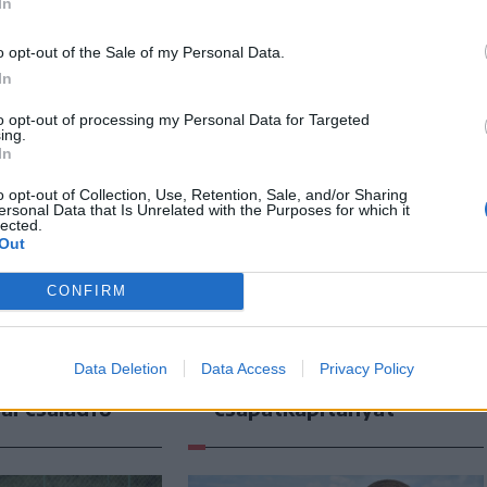
In
o opt-out of the Sale of my Personal Data.
In
to opt-out of processing my Personal Data for Targeted
ing.
In
o opt-out of Collection, Use, Retention, Sale, and/or Sharing
ersonal Data that Is Unrelated with the Purposes for which it
lected.
Out
CONFIRM
n
Székely Sport
attanás volt”
Súlyos veszteség,
kszik vissza a
kilenc hónapra
Data Deletion
Data Access
Privacy Policy
balesetre a
eltiltották a Sepsi OSK
ai családfő
csapatkapitányát