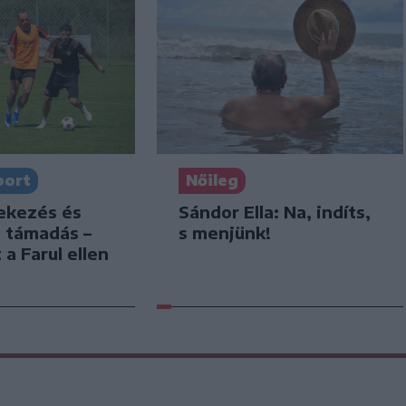
port
Nőileg
dekezés és
Sándor Ella: Na, indíts,
s támadás –
s menjünk!
 a Farul ellen