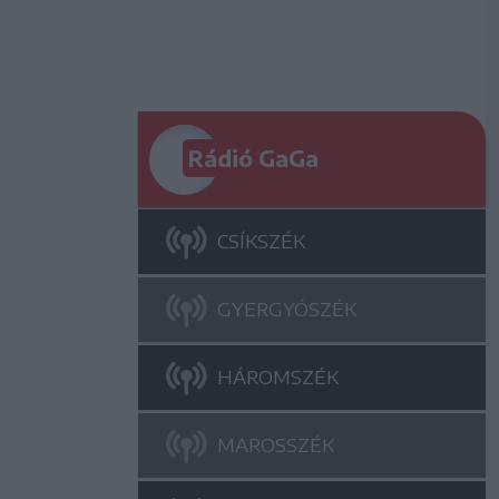
Rádió GaGa
CSÍKSZÉK
GYERGYÓSZÉK
HÁROMSZÉK
MAROSSZÉK