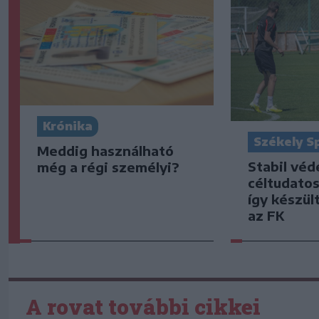
Krónika
Székely S
Meddig használható
Stabil vé
még a régi személyi?
céltudato
így készült
az FK
A rovat további cikkei