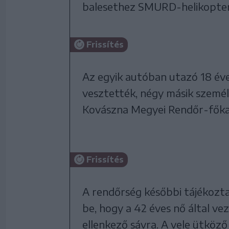
balesethez SMURD-helikoptert i
Frissítés
Az egyik autóban utazó 18 éve
vesztették, négy másik személ
Kovászna Megyei Rendőr-főkap
Frissítés
A rendőrség későbbi tájékozta
be, hogy a 42 éves nő által ve
ellenkező sávra. A vele ütköz