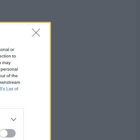
sonal or
ection to
ou may
 personal
out of the
 downstream
B’s List of