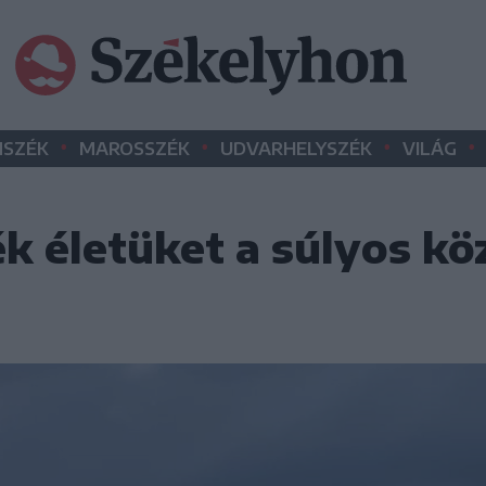
•
•
•
•
SZÉK
MAROSSZÉK
UDVARHELYSZÉK
VILÁG
k életüket a súlyos kö