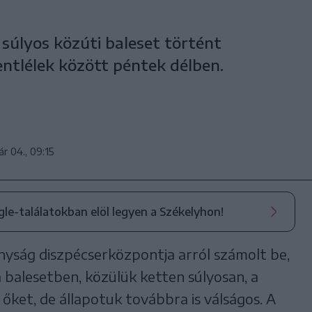
 súlyos közúti baleset történt
entlélek között péntek délben.
ár 04., 09:15
ogle-találatokban elöl legyen a Székelyhon!
yság diszpécserközpontja arról számolt be,
 balesetben, közülük ketten súlyosan, a
i őket, de állapotuk továbbra is válságos. A