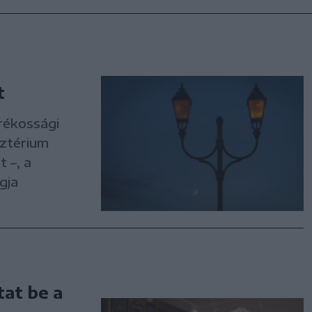
t
rékossági
sztérium
 –, a
gja
at be a