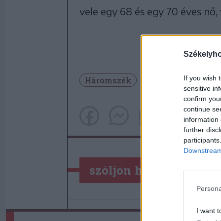
vele egy 68 és egy 70 éves nő, 
Székelyh
If you wish 
Háromszék
Baleset
sensitive in
confirm you
continue se
information 
further disc
participants
Downstream 
szóljon hozzá!
Persona
I want t