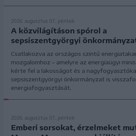
2026. augusztus 07., péntek
A közvilágításon spórol a
sepsiszentgyörgyi önkormányza
Csatlakozva az országos szintű energiataka
mozgalomhoz – amelyre az energiaügyi mini
kérte fel a lakosságot és a nagyfogyasztókat
sepsiszentgyörgyi önkormányzat is visszafo
energiafogyasztását.
2026. augusztus 07., péntek
Emberi sorsokat, érzelmeket mut