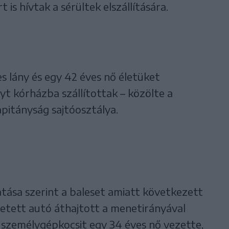
s hívtak a sérültek elszállítására.
s lány és egy 42 éves nő életüket
yt kórházba szállítottak – közölte a
itányság sajtóosztálya.
tása szerint a baleset amiatt következett
zetett autó áthajtott a menetirányával
ő személygépkocsit egy 34 éves nő vezette,