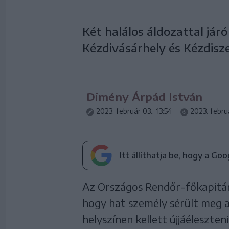
Két halálos áldozattal járó
Kézdivásárhely és Kézdisz
Dimény Árpád István
2023. február 03., 13:54
2023. febru
Itt állíthatja be, hogy a Go
Az Országos Rendőr-főkapitán
hogy hat személy sérült meg a
helyszínen kellett újjáéleszten