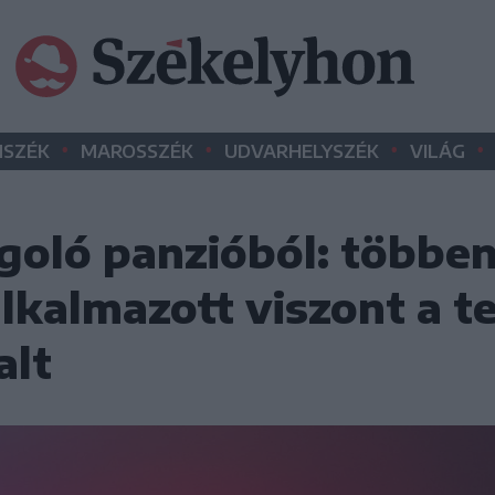
•
•
•
•
SZÉK
MAROSSZÉK
UDVARHELYSZÉK
VILÁG
goló panzióból: többe
alkalmazott viszont a t
alt