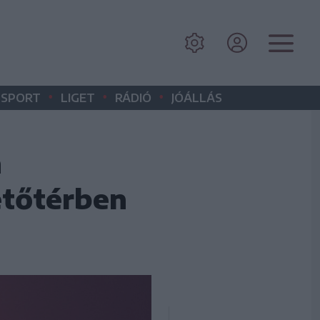
•
•
•
SPORT
LIGET
RÁDIÓ
JÓÁLLÁS
n
etőtérben