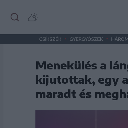
•
•
CSÍKSZÉK
GYERGYÓSZÉK
HÁROM
Menekülés a lán
kijutottak, egy 
maradt és megh