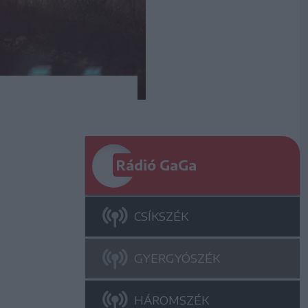
Rádió GaGa
CSÍKSZÉK
GYERGYÓSZÉK
HÁROMSZÉK