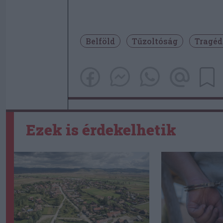
Belföld
Tűzoltóság
Tragéd
Ezek is érdekelhetik