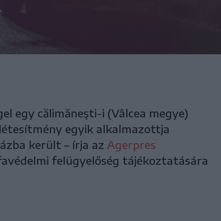
el egy călimăneşti-i (Vâlcea megye)
 létesítmény egyik alkalmazottja
zba került – írja az
Agerpres
avédelmi felügyelőség tájékoztatására