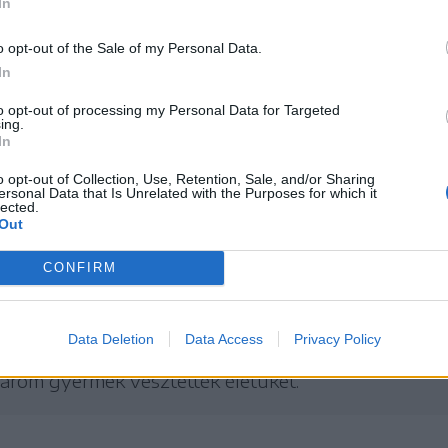
In
. Ugyanakkor kórházba szállították a panzió
a tűz oltásában segédkezett, és könnyű égési
o opt-out of the Sale of my Personal Data.
In
n.
to opt-out of processing my Personal Data for Targeted
ing.
koztattak, hogy megtalálták az eszméletlen
In
rjain kisebb égési sérülések nyomaival,
o opt-out of Collection, Use, Retention, Sale, and/or Sharing
ersonal Data that Is Unrelated with the Purposes for which it
lvégzett úrjaélesztési kísérletek ellenére a
lected.
Out
CONFIRM
 26-án történt
hasonló tragédia
az országban,
Data Deletion
Data Access
Privacy Policy
 településen lévő Ferma Dacilor panzióban. A
három gyermek vesztették életüket.