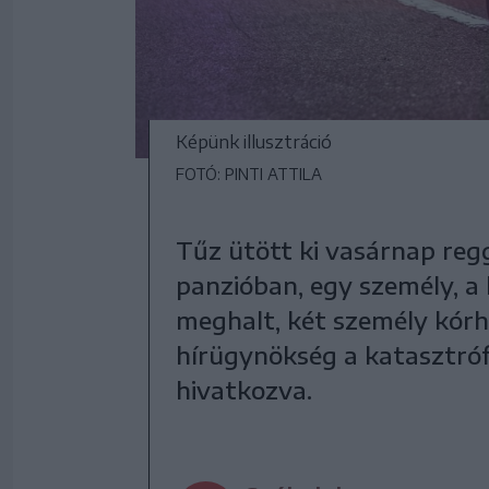
Képünk illusztráció
FOTÓ: PINTI ATTILA
Tűz ütött ki vasárnap regg
panzióban, egy személy, a
meghalt, két személy kórhá
hírügynökség a katasztróf
hivatkozva.