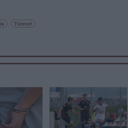
ia
Tűzeset