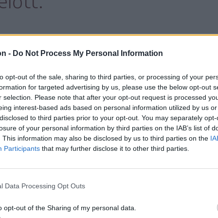
lőtt.
ótulajdonos tájékoztatta a tűzoltókat, hogy
on -
Do Not Process My Personal Information
gy felnőtt és négy kiskorú – volt megszállva,
to opt-out of the sale, sharing to third parties, or processing of your per
onban
formation for targeted advertising by us, please use the below opt-out s
r selection. Please note that after your opt-out request is processed y
eing interest-based ads based on personal information utilized by us or
mazott valószínűleg a
disclosed to third parties prior to your opt-out. You may separately opt-
losure of your personal information by third parties on the IAB’s list of
aradt.
. This information may also be disclosed by us to third parties on the
IA
Participants
that may further disclose it to other third parties.
l Data Processing Opt Outs
 párhuzamosan a férfi keresésébe fogtak. A
zállították a mentők, mivel a kitört ablakkal
o opt-out of the Sharing of my personal data.