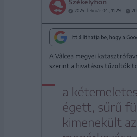
Székelyhon
2024. február 04., 11:29
20
Itt állíthatja be, hogy a Go
A Vâlcea megyei katasztrófavé
szerint a hivatásos tűzoltók tö
a kétemeletes
égett, sűrű f
kimenekült az