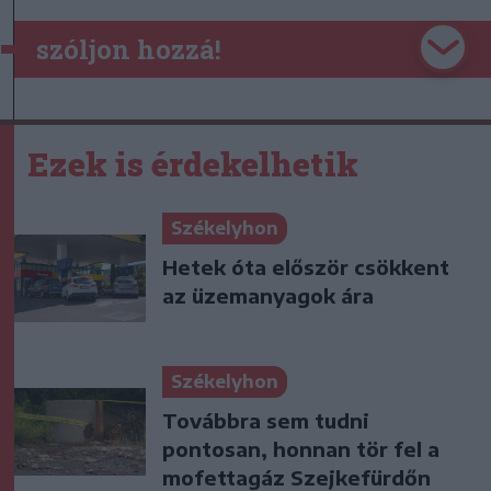
szóljon hozzá!
Ezek is érdekelhetik
Székelyhon
Hetek óta először csökkent
az üzemanyagok ára
Székelyhon
Továbbra sem tudni
pontosan, honnan tör fel a
mofettagáz Szejkefürdőn