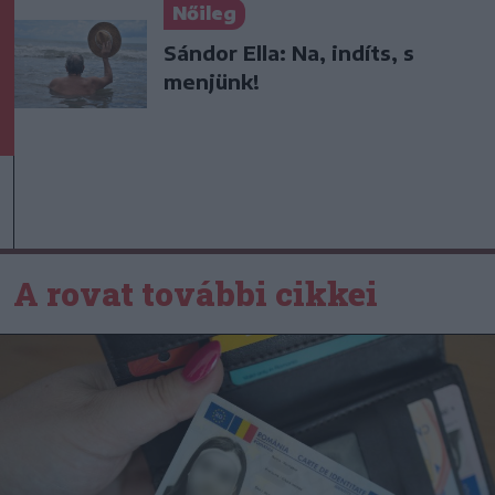
Nőileg
Sándor Ella: Na, indíts, s
menjünk!
A rovat további cikkei