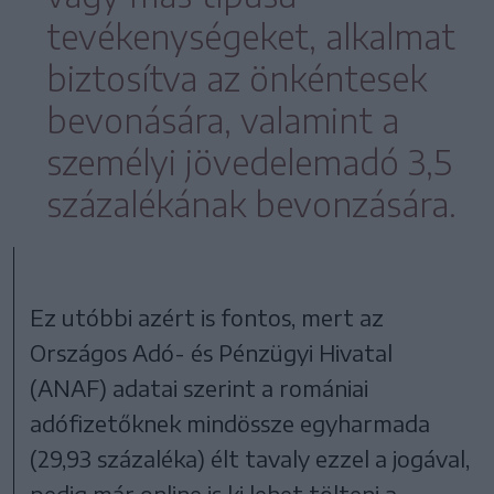
tevékenységeket, alkalmat
biztosítva az önkéntesek
bevonására, valamint a
személyi jövedelemadó 3,5
százalékának bevonzására.
Ez utóbbi azért is fontos, mert az
Országos Adó- és Pénzügyi Hivatal
(ANAF) adatai szerint a romániai
adófizetőknek mindössze egyharmada
(29,93 százaléka) élt tavaly ezzel a jogával,
pedig már online is ki lehet tölteni a