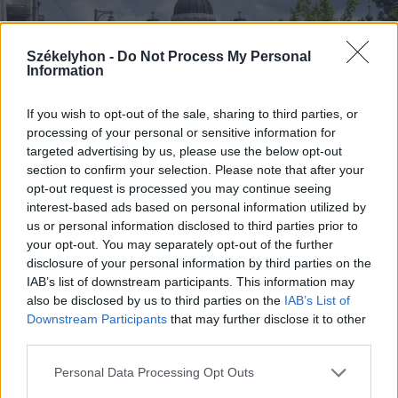
Székelyhon -
Do Not Process My Personal
Information
If you wish to opt-out of the sale, sharing to third parties, or
processing of your personal or sensitive information for
targeted advertising by us, please use the below opt-out
section to confirm your selection. Please note that after your
opt-out request is processed you may continue seeing
interest-based ads based on personal information utilized by
us or personal information disclosed to third parties prior to
your opt-out. You may separately opt-out of the further
Szombaton délben vonulnak fel a szervezetek és
disclosure of your personal information by third parties on the
támogatók, bárki csatlakozhat
IAB’s list of downstream participants. This information may
also be disclosed by us to third parties on the
IAB’s List of
FOTÓ: HAÁZ VINCE
Downstream Participants
that may further disclose it to other
third parties.
Az eseményt a Divers Egyesület, Maros
Personal Data Processing Opt Outs
Közösségi Alapítvány, Transilvana Alpha