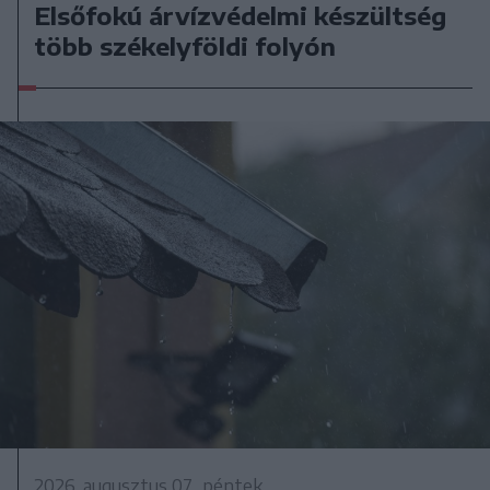
Elsőfokú árvízvédelmi készültség
több székelyföldi folyón
2026. augusztus 07., péntek