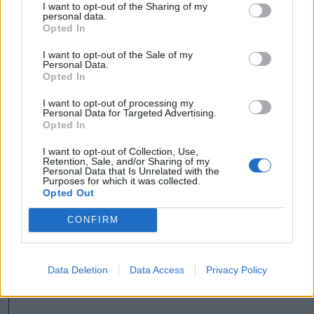
I want to opt-out of the Sharing of my
Alapítvány és a Mâini Unite Egyesület
personal data.
Opted In
szervezi a Maros Megyei Tanács anyagi
I want to opt-out of the Sale of my
támogatásával, valamint Marosvásárhely
Personal Data.
Opted In
Polgármesteri Hivatalának
közreműködésével.
I want to opt-out of processing my
Personal Data for Targeted Advertising.
Opted In
I want to opt-out of Collection, Use,
Retention, Sale, and/or Sharing of my
Marosszék
Marosvásárhely
Personal Data that Is Unrelated with the
Purposes for which it was collected.
Opted Out
CONFIRM
Data Deletion
Data Access
Privacy Policy