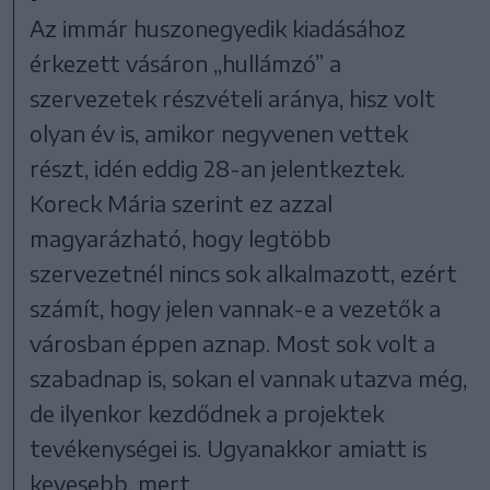
Az immár huszonegyedik kiadásához
érkezett vásáron „hullámzó” a
szervezetek részvételi aránya, hisz volt
olyan év is, amikor negyvenen vettek
részt, idén eddig 28-an jelentkeztek.
Koreck Mária szerint ez azzal
magyarázható, hogy legtöbb
szervezetnél nincs sok alkalmazott, ezért
számít, hogy jelen vannak-e a vezetők a
városban éppen aznap. Most sok volt a
szabadnap is, sokan el vannak utazva még,
de ilyenkor kezdődnek a projektek
tevékenységei is. Ugyanakkor amiatt is
kevesebb, mert