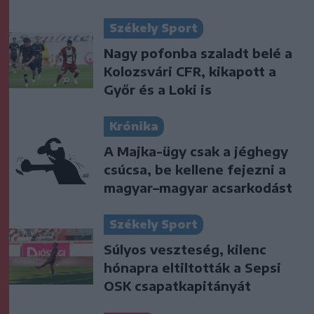
Székely Sport
Nagy pofonba szaladt belé a
Kolozsvári CFR, kikapott a
Győr és a Loki is
Krónika
A Majka-ügy csak a jéghegy
csúcsa, be kellene fejezni a
magyar–magyar acsarkodást
Székely Sport
Súlyos veszteség, kilenc
hónapra eltiltották a Sepsi
OSK csapatkapitányát