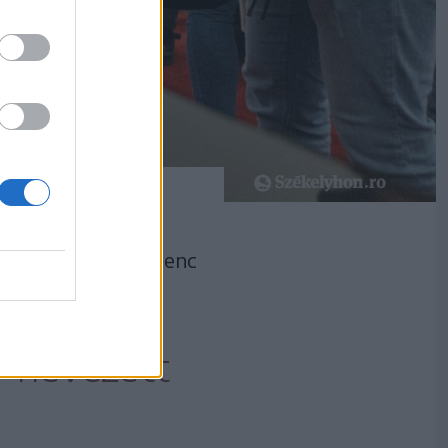
, ahol Balázs Ferenc
t nyitották meg.
” nevezett