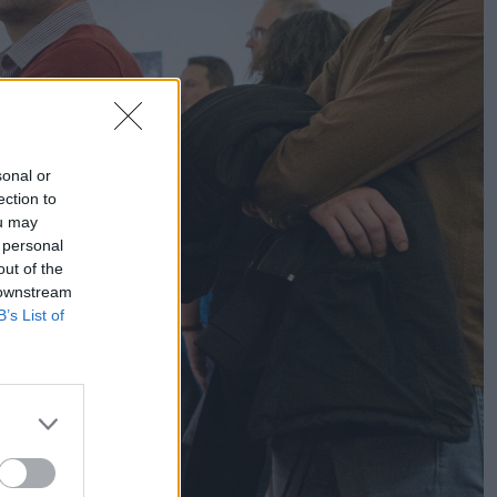
sonal or
ection to
ou may
 personal
out of the
 downstream
B’s List of