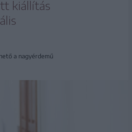
t kiállítás
ális
érhető a nagyérdemű