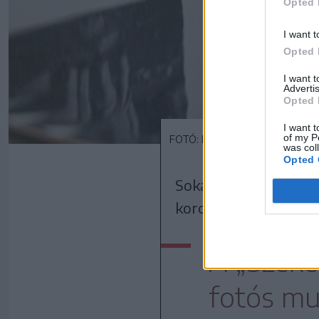
Opted 
I want t
Opted 
I want 
Advertis
Opted 
I want t
of my P
FOTÓ: ERDÉLY BÁLINT ELŐD
was col
Opted 
Sokan begyűltek a mű
korondi születésű, sz
A „Széke
fotós mu