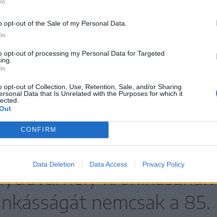
In
o opt-out of the Sale of my Personal Data.
In
to opt-out of processing my Personal Data for Targeted
ing.
In
o opt-out of Collection, Use, Retention, Sale, and/or Sharing
ersonal Data that Is Unrelated with the Purposes for which it
lected.
Out
velődési ház koncerttermébe csütörtök délután
CONFIRM
ékelyudvarhelyi dokumentarista fotós kiállításá
Data Deletion
Data Access
Privacy Policy
lyudvarhely krónikásának
nkásságát nemcsak a 85.