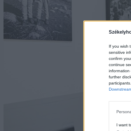
Székelyh
If you wish 
sensitive in
confirm you
continue se
information 
further disc
participants
Downstream 
Persona
I want t