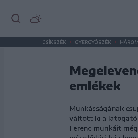
•
•
CSÍKSZÉK
GYERGYÓSZÉK
HÁROM
Megelevene
emlékek
Munkásságának csupá
váltott ki a látogató
Ferenc munkáit még 
művelődési ház konce