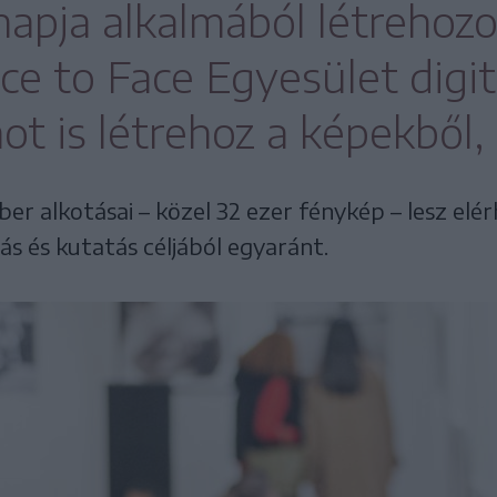
apja alkalmából létrehozot
ace to Face Egyesület digit
ot is létrehoz a képekből,
ber alkotásai – közel 32 ezer fénykép – lesz el
s és kutatás céljából egyaránt.