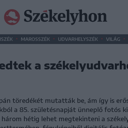
•
•
•
•
SZÉK
MAROSSZÉK
UDVARHELYSZÉK
VILÁG
dtek a székelyudvarhe
n töredékét mutatták be, ám így is erős
kból a 85. születésnapját ünneplő fotós ki
három hétig lehet megtekinteni a székel
rttermében, fényképeiből digitális fotóar