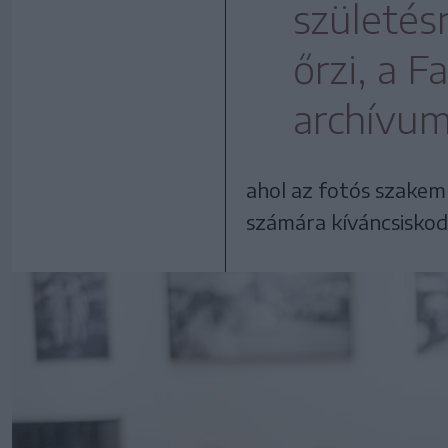
születésn
őrzi, a F
archívum
ahol az fotós szakem
számára kíváncsiskodá