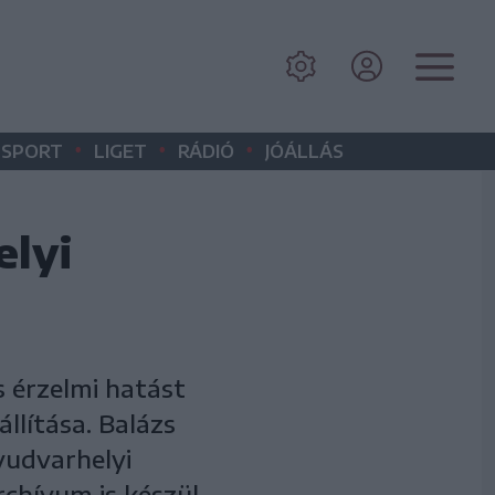
•
•
•
SPORT
LIGET
RÁDIÓ
JÓÁLLÁS
lyi
 érzelmi hatást
állítása. Balázs
yudvarhelyi
chívum is készül.