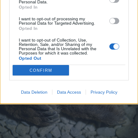
Personal Data.
Opted In
2026. augusztus 07., péntek
Románul is helyt kell állni a hétfőn
I want to opt-out of processing my
Personal Data for Targeted Advertising.
kezdődő írásbeliken – így
Opted In
készülhetnek a pótérettségizők
I want to opt-out of Collection, Use,
Retention, Sale, and/or Sharing of my
Personal Data that Is Unrelated with the
Purposes for which it was collected.
Opted Out
CONFIRM
Data Deletion
Data Access
Privacy Policy