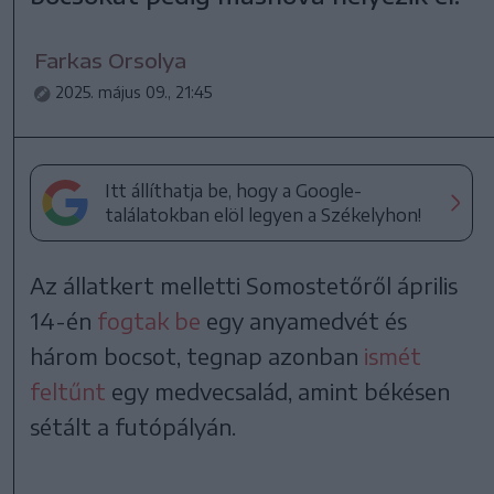
Farkas Orsolya
2025. május 09., 21:45
Itt állíthatja be, hogy a Google-
találatokban elöl legyen a Székelyhon!
Az állatkert melletti Somostetőről április
14-én
fogtak be
egy anyamedvét és
három bocsot, tegnap azonban
ismét
feltűnt
egy medvecsalád, amint békésen
sétált a futópályán.