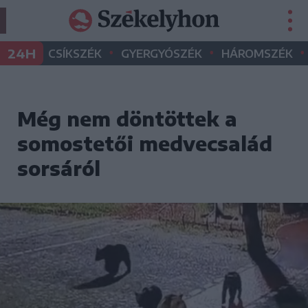
•
•
•
24H
CSÍKSZÉK
GYERGYÓSZÉK
HÁROMSZÉK
Még nem döntöttek a
somostetői medvecsalád
sorsáról