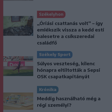
Székelyhon
„Óriási csattanás volt” – így
emlékszik vissza a kedd esti
balesetre a csíkszeredai
családfő
Székely Sport
Súlyos veszteség, kilenc
hónapra eltiltották a Sepsi
OSK csapatkapitányát
Krónika
Meddig használható még a
régi személyi?