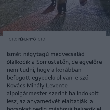
FOTÓ: KÉPERNYŐFOTÓ
Ismét négytagú medvecsalád
ólálkodik a Somostetőn, de egyelőre
nem tudni, hogy a korábban
befogott egyedekről van-e szó.
Kovács Mihály Levente
alpolgármester szerint ha indokolt
lesz, az anyamedvét elaltatják, a
bocsokat pedig máshová helyezik el.