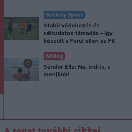
Székely Sport
Stabil védekezés és
céltudatos támadás – így
készült a Farul ellen az FK
Nőileg
Sándor Ella: Na, indíts, s
menjünk!
A rovat további cikkei