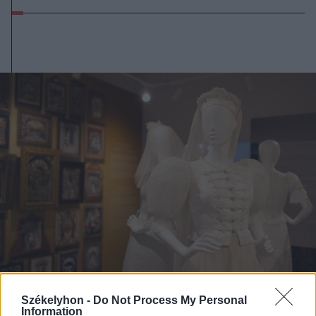
Székelyhon -
Do Not Process My Personal
2026. augusztus 07., péntek
Information