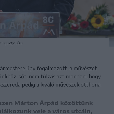
m igazgatója
lgármestere úgy fogalmazott, a művészet
ünkhöz, sőt, nem túlzás azt mondani, hogy
íkszereda pedig a kiváló művészek otthona.
iszen Márton Árpád közöttünk
alálkozunk vele a város utcáin,