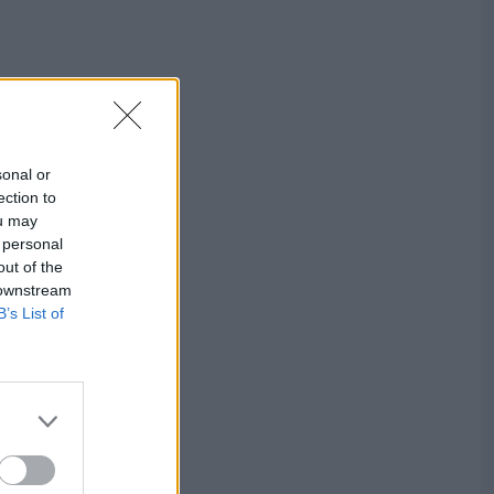
sonal or
ection to
ou may
 personal
out of the
 downstream
B’s List of