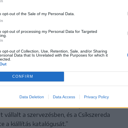
In
ár udvarán tartott megnyitóra
o opt-out of the Sale of my Personal Data.
In
to opt-out of processing my Personal Data for Targeted
ing.
tát több mint két évvel ezelőtt kezdtük el
In
rülmények miatt halasztani kényszerültünk,
o opt-out of Collection, Use, Retention, Sale, and/or Sharing
ersonal Data that Is Unrelated with the Purposes for which it
indannyian, akik tehetjük, hogy köszöntsük
lected.
Out
t, Árpi bácsit, Marcit, tanár urat – ki
CONFIRM
 nap adatik meg egy város életében, hogy
t tisztelegjen, és életművének
elyen, egy időben tekinthesse meg.
Data Deletion
Data Access
Privacy Policy
s vezetése kiemelt rendezvényének
t vállalt a szervezésben, és a Csíkszereda
e a kiállítás katalógusát.”