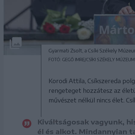
Gyarmati Zsolt, a Csíki Székely Múzeu
FOTÓ: GEGŐ IMRE/CSÍKI SZÉKELY MÚZEUM
Korodi Attila, Csíkszereda po
rengeteget hozzátesz az élet
művészet nélkül nincs élet. Cs
Kiváltságosak vagyunk, h
él és alkot. Mindannyian t