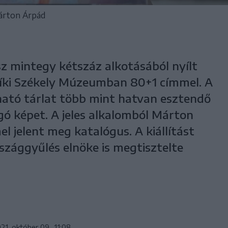
Márton Árpád
 mintegy kétszáz alkotásából nyílt
Csíki Székely Múzeumban 80+1 címmel. A
ható tárlat több mint hatvan esztendő
ó képet. A jeles alkalomból Márton
 jelent meg katalógus. A kiállítást
szággyűlés elnöke is megtisztelte
21. október 09., 11:08