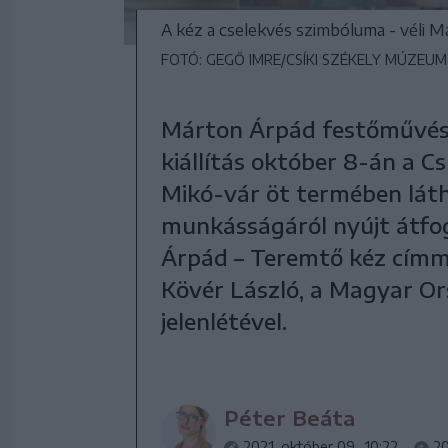
A kéz a cselekvés szimbóluma - véli 
FOTÓ: GEGŐ IMRE/CSÍKI SZÉKELY MÚZEUM
Márton Árpád festőművész
kiállítás október 8-án a 
Mikó-vár öt termében lát
munkásságáról nyújt átfog
Árpád – Teremtő kéz címmel
Kövér László, a Magyar Or
jelenlétével.
Péter Beáta
2021. október 09., 10:22
20