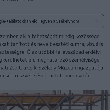
ogle-találatokban elöl legyen a Székelyhon!
zember, aki a tehetségét mindig közössége
ókat tanított és nevelt esztétikumra, vizuális
isztességre. Ő az utóbbi fél évszázad erdélyi
kerülhetetlen, meghatározó személyisége
mati Zsolt, a Csíki Székely Múzeum igazgatója
önség részvételével tartott megnyitón.