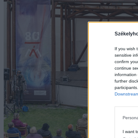
Székelyh
If you wish 
sensitive in
confirm you
continue se
information 
further disc
participants
Downstream 
Persona
I want t