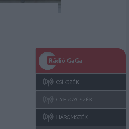
Rádió GaGa
CSÍKSZÉK
GYERGYÓSZÉK
HÁROMSZÉK