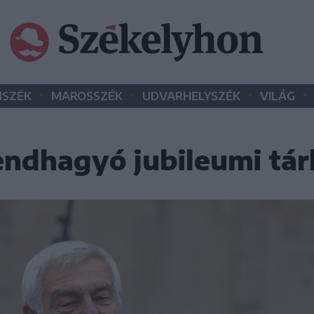
•
•
•
•
SZÉK
MAROSSZÉK
UDVARHELYSZÉK
VILÁG
ndhagyó jubileumi tárl