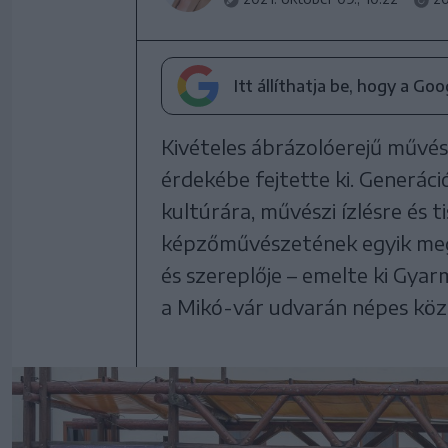
Itt állíthatja be, hogy a Go
Kivételes ábrázolóerejű művés
érdekébe fejtette ki. Generáci
kultúrára, művészi ízlésre és t
képzőművészetének egyik meg
és szereplője – emelte ki Gyar
a Mikó-vár udvarán népes köz