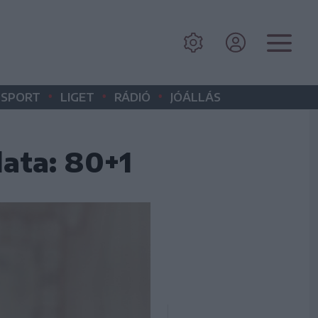
•
•
•
SPORT
LIGET
RÁDIÓ
JÓÁLLÁS
ata: 80+1