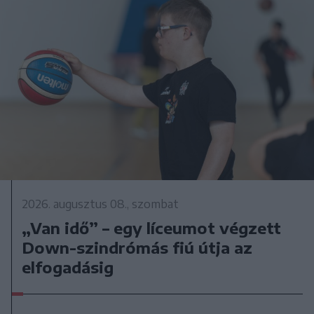
2026. augusztus 08., szombat
„Van idő” – egy líceumot végzett
Down-szindrómás fiú útja az
elfogadásig