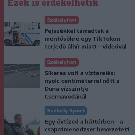
Ezek is érdekelhetik
Székelyhon
Fejszékkel támadtak a
mentősökre egy TikTokon
terjedő álhír miatt – videóval
Székelyhon
Sikeres volt a vízterelés:
nyolc centiméterrel nőtt a
Duna vízszintje
Csernavodánál
Székely Sport
Egy évtized a háttérben – a
csapatmenedzser bevezetett