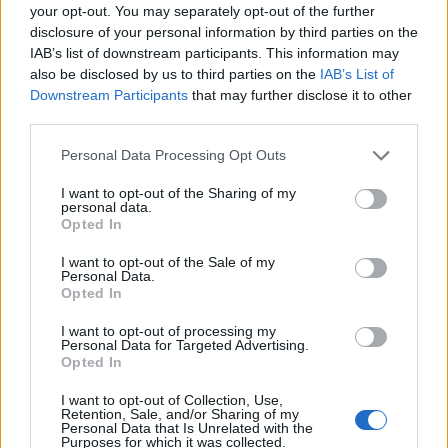
your opt-out. You may separately opt-out of the further
disclosure of your personal information by third parties on the
IAB’s list of downstream participants. This information may
also be disclosed by us to third parties on the
IAB’s List of
Downstream Participants
that may further disclose it to other
third parties.
Personal Data Processing Opt Outs
I want to opt-out of the Sharing of my
2026. augusztus 09., vasárnap
personal data.
Opted In
Maros-parti tekerés: nyugodt kör
I want to opt-out of the Sale of my
és kisebb hiányosságok
Personal Data.
Opted In
I want to opt-out of processing my
Personal Data for Targeted Advertising.
Opted In
I want to opt-out of Collection, Use,
Retention, Sale, and/or Sharing of my
Personal Data that Is Unrelated with the
Purposes for which it was collected.