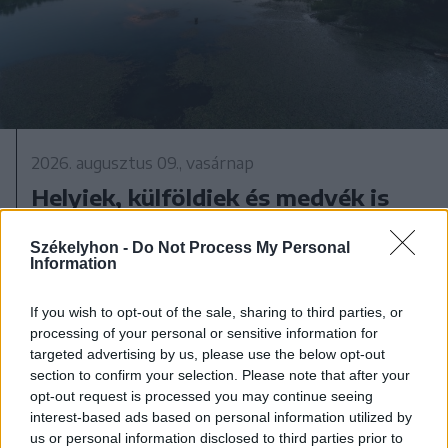
2026. augusztus 09., vasárnap
Helyiek, külföldiek és medvék is
látogatják a víz alatti falu
Székelyhon -
Do Not Process My Personal
környékét
Information
If you wish to opt-out of the sale, sharing to third parties, or
processing of your personal or sensitive information for
targeted advertising by us, please use the below opt-out
section to confirm your selection. Please note that after your
opt-out request is processed you may continue seeing
interest-based ads based on personal information utilized by
us or personal information disclosed to third parties prior to