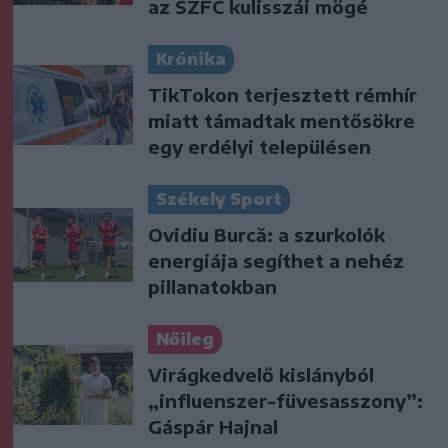
az SZFC kulisszái mögé
Krónika
TikTokon terjesztett rémhír
miatt támadtak mentősökre
egy erdélyi településen
Székely Sport
Ovidiu Burcă: a szurkolók
energiája segíthet a nehéz
pillanatokban
Nőileg
Virágkedvelő kislányból
„influenszer-füvesasszony”:
Gáspár Hajnal