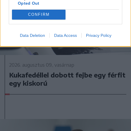
Opted Out
CONFIRM
Data Deletion
Data Access
Privacy Policy
2026. augusztus 09., vasárnap
Kukafedéllel dobott fejbe egy férfit
egy kiskorú