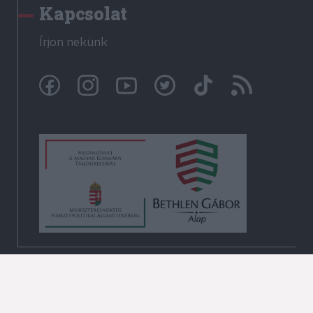
Kapcsolat
Írjon nekünk
© Székelyhon.ro 2009-2026
Minden jog fenntartva!