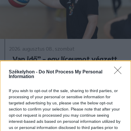
2026. augusztus 08., szombat
„Van idő” – egy líceumot végzett
Down-szindrómás fiú útja az
Székelyhon -
Do Not Process My Personal
elfogadásig
Information
If you wish to opt-out of the sale, sharing to third parties, or
processing of your personal or sensitive information for
targeted advertising by us, please use the below opt-out
section to confirm your selection. Please note that after your
opt-out request is processed you may continue seeing
interest-based ads based on personal information utilized by
us or personal information disclosed to third parties prior to