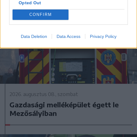
Opted Out
CONFIRM
Data Deletion
Data Access
Privacy Policy
2026. augusztus 08., szombat
Gazdasági melléképület égett le
Mezősályiban