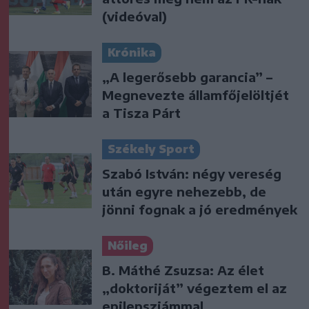
(videóval)
Krónika
„A legerősebb garancia” –
Megnevezte államfőjelöltjét
a Tisza Párt
Székely Sport
Szabó István: négy vereség
után egyre nehezebb, de
jönni fognak a jó eredmények
Nőileg
B. Máthé Zsuzsa: Az élet
„doktoriját” végeztem el az
epilepsziámmal