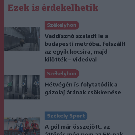
Ezek is érdekelhetik
Székelyhon
Vaddisznó szaladt le a
budapesti metróba, felszállt
az egyik kocsira, majd
kilőtték – videóval
Székelyhon
Hétvégén is folytatódik a
gázolaj árának csökkenése
Székely Sport
A gól már összejött, az
áttörés még nem az FK-nak