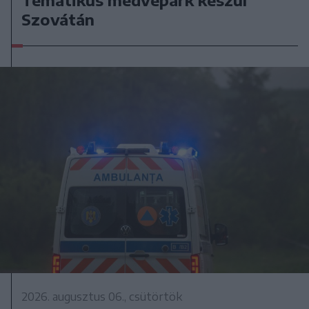
Tematikus medvepark készül
Szovátán
2026. augusztus 06., csütörtök