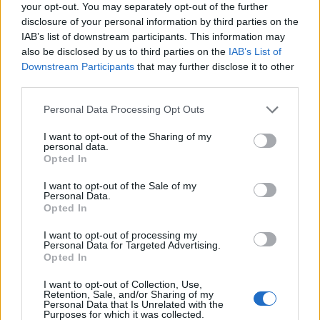
your opt-out. You may separately opt-out of the further
disclosure of your personal information by third parties on the
IAB’s list of downstream participants. This information may
also be disclosed by us to third parties on the
IAB’s List of
Downstream Participants
that may further disclose it to other
third parties.
Personal Data Processing Opt Outs
I want to opt-out of the Sharing of my
personal data.
2026. augusztus 08., szombat
Opted In
Marosvásárhely önkormányzata:
I want to opt-out of the Sale of my
aggodalomra nincs ok, folytatódik
Personal Data.
Opted In
a köztisztasági szolgáltatás
I want to opt-out of processing my
Personal Data for Targeted Advertising.
Opted In
I want to opt-out of Collection, Use,
Retention, Sale, and/or Sharing of my
Personal Data that Is Unrelated with the
Purposes for which it was collected.