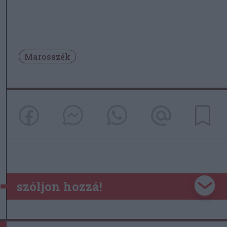
Marosszék
szóljon hozzá!