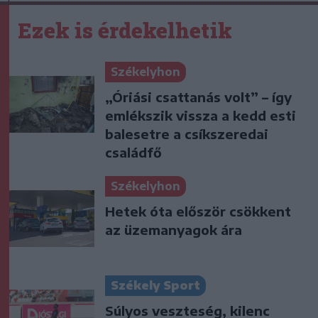
Ezek is érdekelhetik
Székelyhon
„Óriási csattanás volt” – így
emlékszik vissza a kedd esti
balesetre a csíkszeredai
családfő
Székelyhon
Hetek óta először csökkent
az üzemanyagok ára
Székely Sport
Súlyos veszteség, kilenc