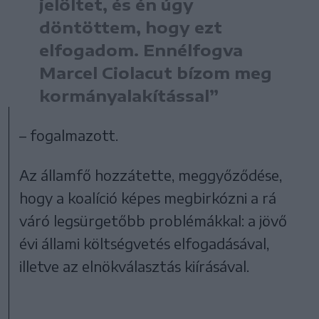
jelöltet, és én úgy
döntöttem, hogy ezt
elfogadom. Ennélfogva
Marcel Ciolacut bízom meg
kormányalakítással”
– fogalmazott.
Az államfő hozzátette, meggyőződése,
hogy a koalíció képes megbirkózni a rá
váró legsürgetőbb problémákkal: a jövő
évi állami költségvetés elfogadásával,
illetve az elnökválasztás kiírásával.