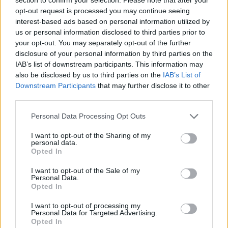
opt-out request is processed you may continue seeing
interest-based ads based on personal information utilized by
us or personal information disclosed to third parties prior to
your opt-out. You may separately opt-out of the further
disclosure of your personal information by third parties on the
IAB’s list of downstream participants. This information may
also be disclosed by us to third parties on the
IAB’s List of
Downstream Participants
that may further disclose it to other
2026. augusztus 08., szombat
third parties.
Már több mint száz településen
kellett vízkorlátozást bevezetni
Personal Data Processing Opt Outs
országszerte
I want to opt-out of the Sharing of my
personal data.
Opted In
I want to opt-out of the Sale of my
Personal Data.
Opted In
I want to opt-out of processing my
Personal Data for Targeted Advertising.
Opted In