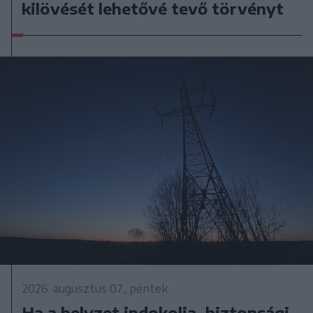
kilövését lehetővé tevő törvényt
2026. augusztus 07., péntek
Ha a helyzet indokolja, biztonsági