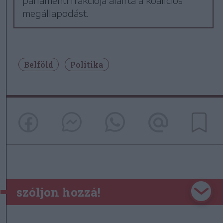
parlamenti frakciója aláírta a koalíciós
megállapodást.
Belföld
Politika
szóljon hozzá!