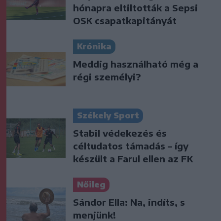
hónapra eltiltották a Sepsi
OSK csapatkapitányát
Krónika
Meddig használható még a
régi személyi?
Székely Sport
Stabil védekezés és
céltudatos támadás – így
készült a Farul ellen az FK
Nőileg
Sándor Ella: Na, indíts, s
menjünk!