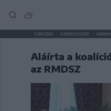
•
•
CSÍKSZÉK
GYERGYÓSZÉK
HÁROM
Aláírta a koalíc
az RMDSZ