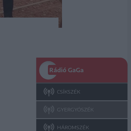
Rádió GaGa
CSÍKSZÉK
GYERGYÓSZÉK
HÁROMSZÉK