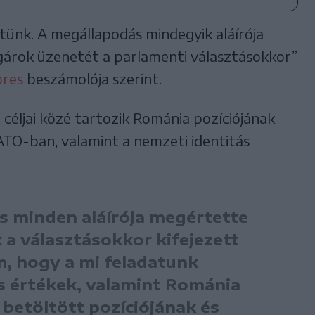
ttünk. A megállapodás mindegyik aláírója
árok üzenetét a parlamenti választásokkor”
res
beszámolója szerint.
ó céljai közé tartozik Románia pozíciójának
O-ban, valamint a nemzeti identitás
s minden aláírója megértette
a választásokkor kifejezett
, hogy a mi feladatunk
s értékek, valamint Románia
betöltött pozíciójának és