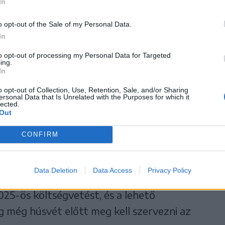
In
om válsága is, és ennek a
o opt-out of the Sale of my Personal Data.
y visszanyerje az
In
z emberek bizalmát, mert ez a
to opt-out of processing my Personal Data for Targeted
 nélkül nem tudunk kilábalni
ing.
In
em tudjuk végrehajtani a
o opt-out of Collection, Use, Retention, Sale, and/or Sharing
elyekből minden közösség,
ersonal Data that Is Unrelated with the Purposes for which it
lected.
g. Ezért vállaltuk ezt a
Out
aláírta a megállapodást”
CONFIRM
.
Data Deletion
Data Access
Privacy Policy
n mielőbb el kell fogadni egy nagyon jól
025-ös költségvetést, és a lehető
eg még húsvét előtt meg kell szervezni az