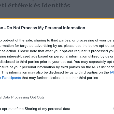
i értékek és identitás
on -
Do Not Process My Personal Information
ormánynak nem lesz könnyű megbízatása, de
to opt-out of the sale, sharing to third parties, or processing of your per
formation for targeted advertising by us, please use the below opt-out s
mok, az átláthatóság, a költségvetési
r selection. Please note that after your opt-out request is processed y
i környezet elvárásai pedig a pénzügyi
eing interest-based ads based on personal information utilized by us or
disclosed to third parties prior to your opt-out. You may separately opt-
atóság. „Ezt együtt vállaljuk” –
losure of your personal information by third parties on the IAB’s list of
. This information may also be disclosed by us to third parties on the
IA
Participants
that may further disclose it to other third parties.
írását követően Kelemen Hunor RMDSZ-elnök
l Data Processing Opt Outs
o opt-out of the Sharing of my personal data.
hogy mély politikai válságban