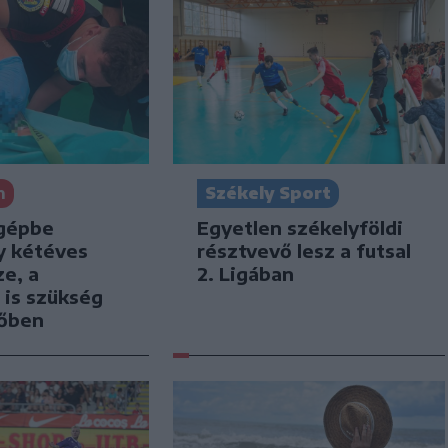
n
Székely Sport
gépbe
Egyetlen székelyföldi
y kétéves
résztvevő lesz a futsal
e, a
2. Ligában
 is szükség
tőben