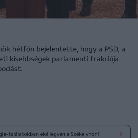
nök hétfőn bejelentette, hogy a PSD, a
i kisebbségek parlamenti frakciója
podást.
ogle-találatokban elöl legyen a Székelyhon!