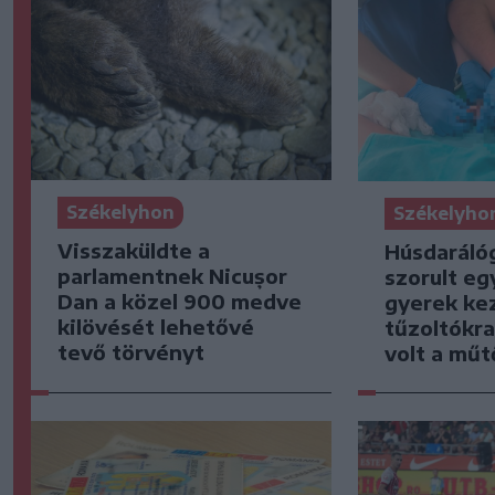
Székelyhon
Székelyho
Visszaküldte a
Húsdaráló
parlamentnek Nicușor
szorult eg
Dan a közel 900 medve
gyerek kez
kilövését lehetővé
tűzoltókra
tevő törvényt
volt a mű