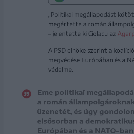
„Politikai megállapodást kötö
megértette a román állampolg
– jelentette ki Ciolacu az
Agerp
A PSD elnöke szerint a koalíci
megvédése Európában és a NAT
védelme.
Eme politikai megállapodá
a román állampolgároknak 
üzenetét, és úgy gondolom
elsősorban a demokratiku
Európában és a NATO-ban 