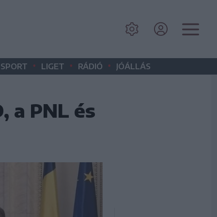
•
•
•
SPORT
LIGET
RÁDIÓ
JÓÁLLÁS
, a PNL és