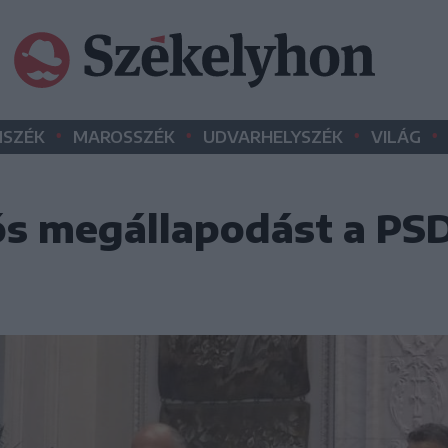
•
•
•
•
SZÉK
MAROSSZÉK
UDVARHELYSZÉK
VILÁG
iós megállapodást a PSD