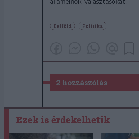
államelnök-választásokat.
Belföld
Politika
2 hozzászólás
Ezek is érdekelhetik