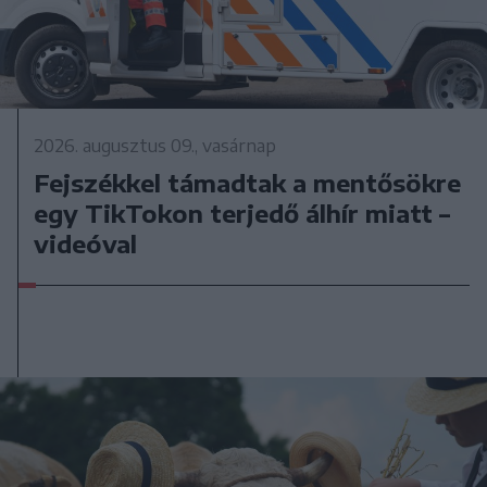
2026. augusztus 09., vasárnap
Fejszékkel támadtak a mentősökre
egy TikTokon terjedő álhír miatt –
videóval