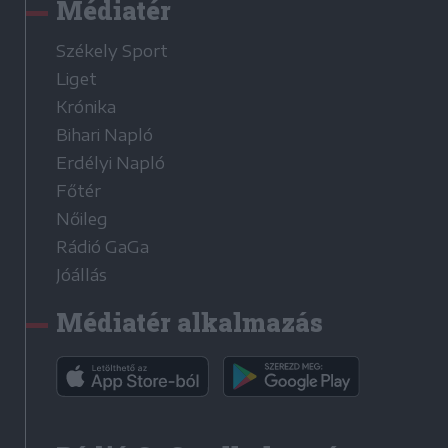
Médiatér
Székely Sport
Liget
Krónika
Bihari Napló
Erdélyi Napló
Főtér
Nőileg
Rádió GaGa
Jóállás
Médiatér alkalmazás