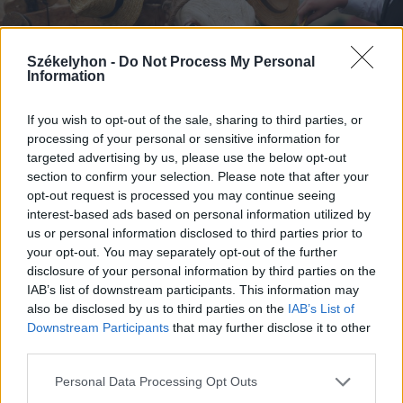
Székelyhon -
Do Not Process My Personal
Information
If you wish to opt-out of the sale, sharing to third parties, or
processing of your personal or sensitive information for
targeted advertising by us, please use the below opt-out
section to confirm your selection. Please note that after your
opt-out request is processed you may continue seeing
2026. augusztus 09., vasárnap
interest-based ads based on personal information utilized by
us or personal information disclosed to third parties prior to
Aratókalákával idézték fel a múltat
your opt-out. You may separately opt-out of the further
Csíkszentkirályon
disclosure of your personal information by third parties on the
IAB’s list of downstream participants. This information may
also be disclosed by us to third parties on the
IAB’s List of
Downstream Participants
that may further disclose it to other
third parties.
Personal Data Processing Opt Outs