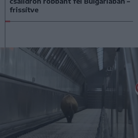
csalidrón robbant fel Bulgáriában –
frissítve