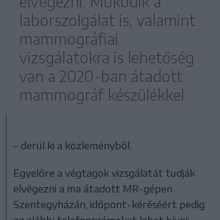
elvégezni. Működik a
laborszolgálat is, valamint
mammográfiai
vizsgálatokra is lehetőség
van a 2020-ban átadott
mammográf készülékkel
– derül ki a közleményből.
Egyelőre a végtagok vizsgálatát tudják
elvégezni a ma átadott MR-gépen
Szentegyházán, időpont-kéréséért pedig
az alábbi telefonszámokat lehet hívni: