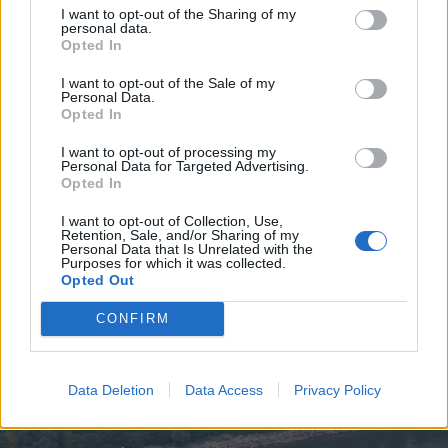
I want to opt-out of the Sharing of my
personal data.
Opted In
I want to opt-out of the Sale of my
Personal Data.
Opted In
I want to opt-out of processing my
Personal Data for Targeted Advertising.
Opted In
I want to opt-out of Collection, Use,
Retention, Sale, and/or Sharing of my
2026. augusztus 09., vasárnap
Personal Data that Is Unrelated with the
Purposes for which it was collected.
A hétvégi felszusszanás után
Opted Out
hétfőtől ismét visszatér a kánikula
CONFIRM
Data Deletion
Data Access
Privacy Policy