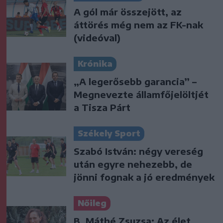
A gól már összejött, az
áttörés még nem az FK-nak
(videóval)
Krónika
„A legerősebb garancia” –
Megnevezte államfőjelöltjét
a Tisza Párt
Székely Sport
Szabó István: négy vereség
után egyre nehezebb, de
jönni fognak a jó eredmények
Nőileg
B. Máthé Zsuzsa: Az élet