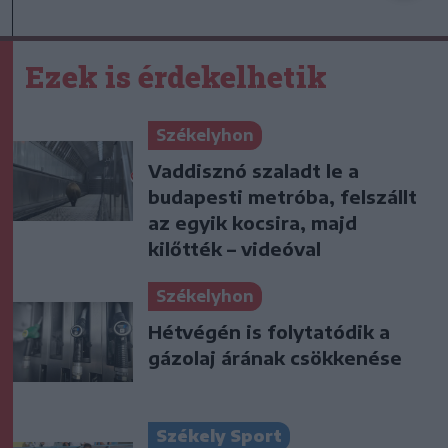
Ezek is érdekelhetik
Székelyhon
Vaddisznó szaladt le a
budapesti metróba, felszállt
az egyik kocsira, majd
kilőtték – videóval
Székelyhon
Hétvégén is folytatódik a
gázolaj árának csökkenése
Székely Sport