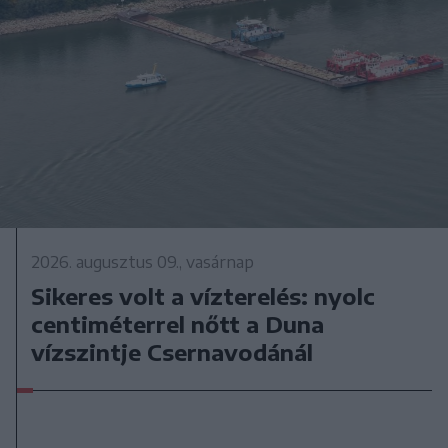
2026. augusztus 09., vasárnap
Sikeres volt a vízterelés: nyolc
centiméterrel nőtt a Duna
vízszintje Csernavodánál