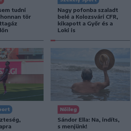
sem tudni
Nagy pofonba szaladt
 honnan tör
belé a Kolozsvári CFR,
ttagáz
kikapott a Győr és a
dőn
Loki is
port
Nőileg
szteség,
Sándor Ella: Na, indíts,
apra
s menjünk!