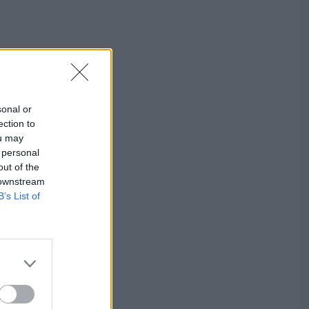
sonal or
ection to
ou may
 personal
out of the
 downstream
B’s List of