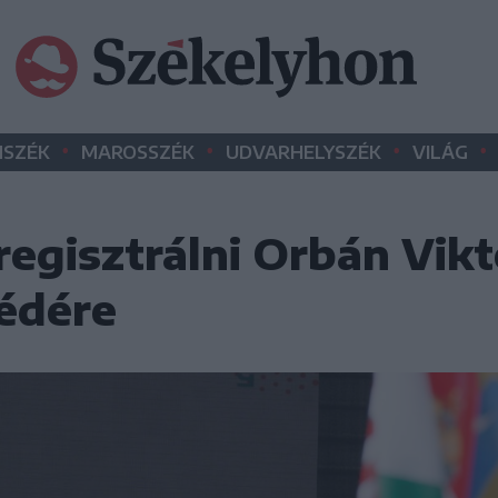
•
•
•
•
SZÉK
MAROSSZÉK
UDVARHELYSZÉK
VILÁG
 regisztrálni Orbán Vikt
édére