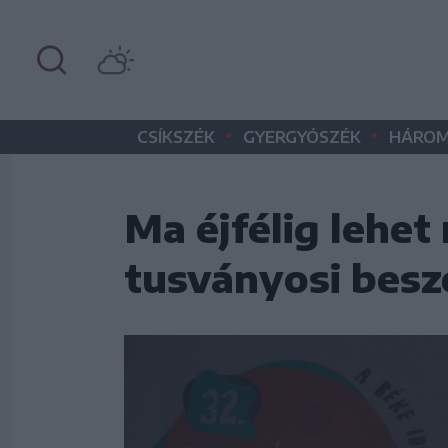
•
•
CSÍKSZÉK
GYERGYÓSZÉK
HÁROM
Ma éjfélig lehet
tusványosi besz