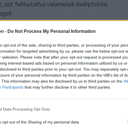
 azt felmutatva valamelyik beléptetési
agot.
on -
Do Not Process My Personal Information
isztrálniuk kell, akik már
to opt-out of the sale, sharing to third parties, or processing of your per
ptek a táborba.
formation for targeted advertising by us, please use the below opt-out s
r selection. Please note that after your opt-out request is processed y
eing interest-based ads based on personal information utilized by us or
disclosed to third parties prior to your opt-out. You may separately opt-
losure of your personal information by third parties on the IAB’s list of
 akik részt vesznek az eseményen, hogy
. This information may also be disclosed by us to third parties on the
IA
Participants
that may further disclose it to other third parties.
 ne alakuljon ki tumultus a regisztrációs
nt több is lesz.
l Data Processing Opt Outs
léptetési rendszer biztonsági intézkedés, első
.
o opt-out of the Sharing of my personal data.