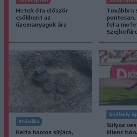
Hetek óta először
Továbbra 
csökkent az
pontosan,
üzemanyagok ára
fel a mofe
Szejkefür
Székely S
Krónika
Súlyos ve
Kelta harcos sírjára,
kilenc hón