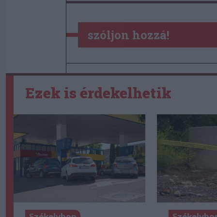
szóljon hozzá!
Ezek is érdekelhetik
Székelyhon
Székelyho