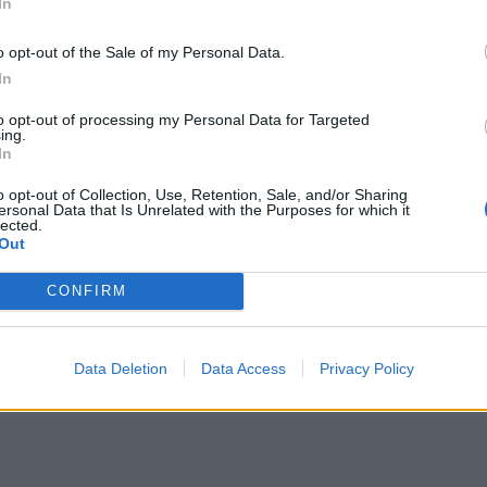
In
o opt-out of the Sale of my Personal Data.
bor területére bármilyen közbiztonságot,
In
nek minősülő anyagot, tárgyat vagy eszközt
to opt-out of processing my Personal Data for Targeted
ing.
rek (kések, tőrök, elektromos sokkoló
In
tésre alkalmas tárgyak), alkoholos italok,
o opt-out of Collection, Use, Retention, Sale, and/or Sharing
 petárdák, robbanó-, gyújtó- vagy bármilyen
ersonal Data that Is Unrelated with the Purposes for which it
lected.
- és bénító hatású anyagok, esernyők, üvegek,
Out
lgálat ezeket a tárgyakat elkobozhatja.
CONFIRM
Data Deletion
Data Access
Privacy Policy