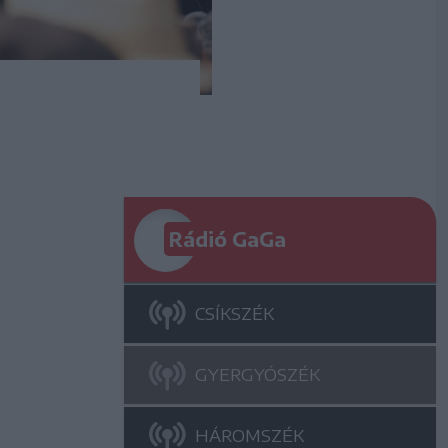
Rádió GaGa
CSÍKSZÉK
GYERGYÓSZÉK
HÁROMSZÉK