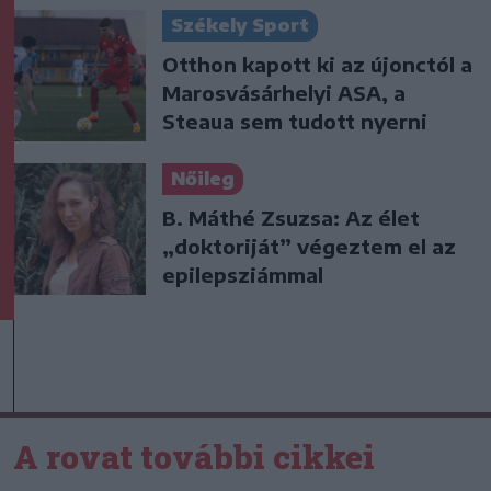
Székely Sport
Otthon kapott ki az újonctól a
Marosvásárhelyi ASA, a
Steaua sem tudott nyerni
Nőileg
B. Máthé Zsuzsa: Az élet
„doktoriját” végeztem el az
epilepsziámmal
A rovat további cikkei