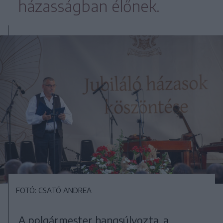
házasságban élőnek.
FOTÓ: CSATÓ ANDREA
A polgármester hangsúlyozta, a