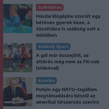
Székelyhon
Húsdarálógépbe szorult egy
kétéves gyerek keze, a
tűzoltókra is szükség volt a
műtőben
Székely Sport
A gól már összejött, az
áttörés még nem az FK-nak
(videóval)
Krónika
Putyin egy NATO-tagállam
megtámadására készül az
amerikai hírszerzés szerint