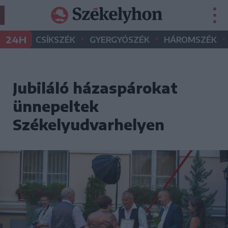
•
•
•
24H
CSÍKSZÉK
GYERGYÓSZÉK
HÁROMSZÉK
Jubiláló házaspárokat
ünnepeltek
Székelyudvarhelyen