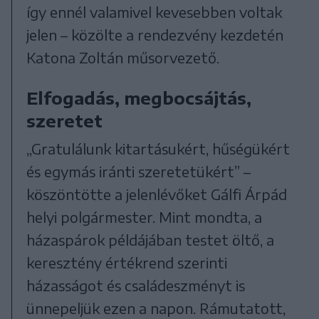
így ennél valamivel kevesebben voltak
jelen – közölte a rendezvény kezdetén
Katona Zoltán műsorvezető.
Elfogadás, megbocsájtás,
szeretet
„Gratulálunk kitartásukért, hűségükért
és egymás iránti szeretetükért” –
köszöntötte a jelenlévőket Gálfi Árpád
helyi polgármester. Mint mondta, a
házaspárok példájában testet öltő, a
keresztény értékrend szerinti
házasságot és családeszményt is
ünnepeljük ezen a napon. Rámutatott,