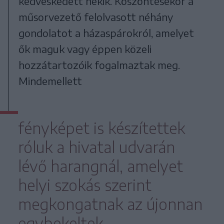
kedveskedett nekik. Köszöntésekor a
műsorvezető felolvasott néhány
gondolatot a házaspárokról, amelyet
ők maguk vagy éppen közeli
hozzátartozóik fogalmaztak meg.
Mindemellett
fényképet is készítettek
róluk a hivatal udvarán
lévő harangnál, amelyet
helyi szokás szerint
megkongatnak az újonnan
egybekeltek.