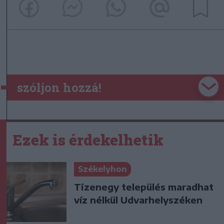
szóljon hozzá!
Ezek is érdekelhetik
Székelyhon
Tizenegy település maradhat
víz nélkül Udvarhelyszéken