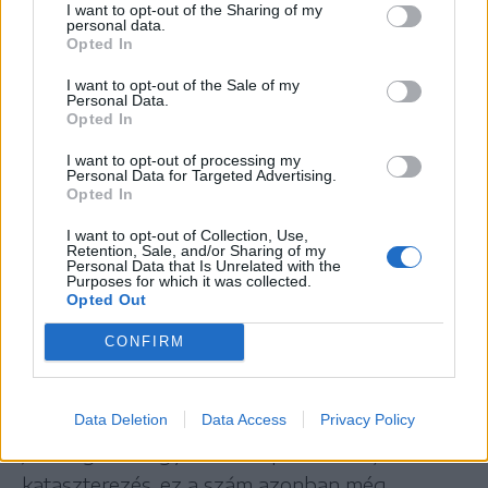
A Cesar programhoz hasonlót ajánl az Országos
I want to opt-out of the Sharing of my
personal data.
Kataszteri és Ingatlan-nyilvántartási Ügynökség
Opted In
(ANCPI), amely 2015-ben indította el az
I want to opt-out of the Sale of my
Personal Data.
országos kataszteri programját azzal a céllal,
Opted In
hogy 2023-ig az ország összes ingatlanját
I want to opt-out of processing my
(telkek, épületek, lakások) ingyenesen
Personal Data for Targeted Advertising.
Opted In
bevezessék a kataszteri nyilvántartásba és a
telekkönyvekbe.
I want to opt-out of Collection, Use,
Retention, Sale, and/or Sharing of my
Personal Data that Is Unrelated with the
Purposes for which it was collected.
A kezdeményezés azonban nem aratott
Opted Out
osztatlan sikert: tavaly a 2960 jogosult
CONFIRM
polgármesteri hivatal közül mindössze 1100
kötött szerződést a munkálatokra – derül ki az
Evenimentul Zilei napilap beszámolójából.
Data Deletion
Data Access
Privacy Policy
Jelenleg 34 megye 101 településén zajlik a
kataszterezés, ez a szám azonban még