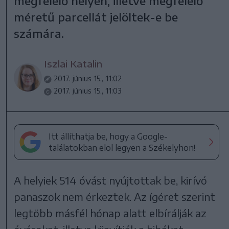
megfelelő helyen, illetve megfelelő
méretű parcellát jelöltek-e be
számára.
Iszlai Katalin
2017. június 15., 11:02
2017. június 15., 11:03
Itt állíthatja be, hogy a Google-
találatokban elöl legyen a Székelyhon!
A helyiek 514 óvást nyújtottak be, kirívó
panaszok nem érkeztek. Az ígéret szerint
legtöbb másfél hónap alatt elbírálják az