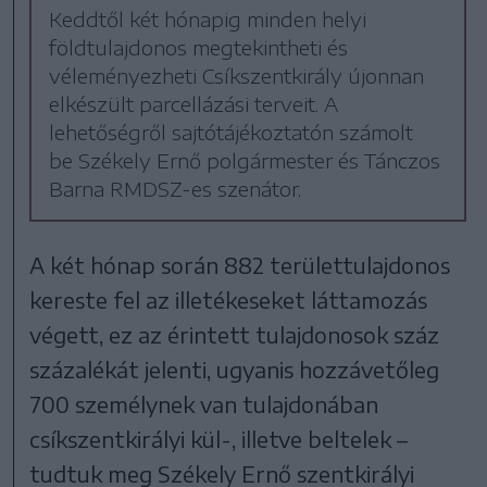
Keddtől két hónapig minden helyi
földtulajdonos megtekintheti és
véleményezheti Csíkszentkirály újonnan
elkészült parcellázási terveit. A
lehetőségről sajtótájékoztatón számolt
be Székely Ernő polgármester és Tánczos
Barna RMDSZ-es szenátor.
A két hónap során 882 területtulajdonos
kereste fel az illetékeseket láttamozás
végett, ez az érintett tulajdonosok száz
százalékát jelenti, ugyanis hozzávetőleg
700 személynek van tulajdonában
csíkszentkirályi kül-, illetve beltelek –
tudtuk meg Székely Ernő szentkirályi