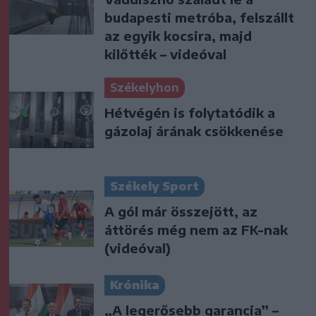
budapesti metróba, felszállt
az egyik kocsira, majd
kilőtték – videóval
Székelyhon
Hétvégén is folytatódik a
gázolaj árának csökkenése
Székely Sport
A gól már összejött, az
áttörés még nem az FK-nak
(videóval)
Krónika
„A legerősebb garancia” –