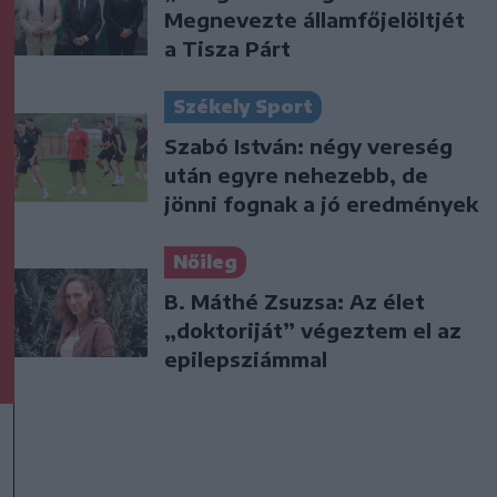
Megnevezte államfőjelöltjét
a Tisza Párt
Székely Sport
Szabó István: négy vereség
után egyre nehezebb, de
jönni fognak a jó eredmények
Nőileg
B. Máthé Zsuzsa: Az élet
„doktoriját” végeztem el az
epilepsziámmal