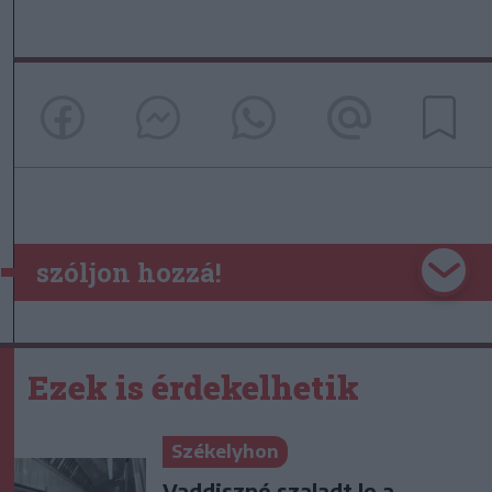
szóljon hozzá!
Ezek is érdekelhetik
Székelyhon
Vaddisznó szaladt le a