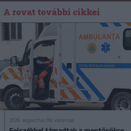
A rovat további cikkei
2026. augusztus 09., vasárnap
Fejszékkel támadtak a mentősökre