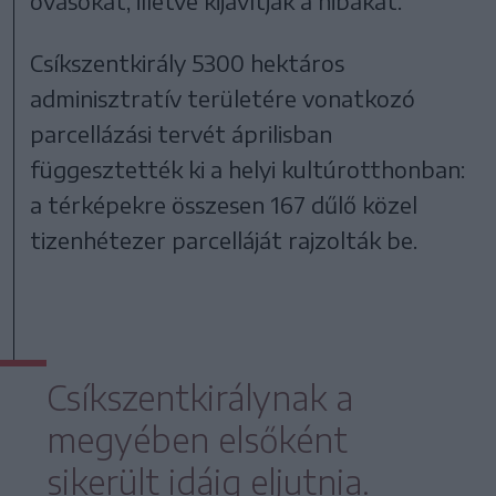
óvásokat, illetve kijavítják a hibákat.
Csíkszentkirály 5300 hektáros
adminisztratív területére vonatkozó
parcellázási tervét áprilisban
függesztették ki a helyi kultúrotthonban:
a térképekre összesen 167 dűlő közel
tizenhétezer parcelláját rajzolták be.
Csíkszentkirálynak a
megyében elsőként
sikerült idáig eljutnia.