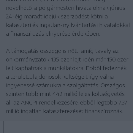
növelhető: a polgármesteri hivataloknak június
24-éig maradt idejük szerződést kötni a
kataszteri és ingatlan-nyilvántartási hivatalokkal
a finanszírozás elnyerése érdekében.
A támogatás összege is nőtt: amíg tavaly az
önkormányzatok 135 ezer lejt, idén már 150 ezer
lejt kaphatnak a munkálatokra. Ebből fedeznék
a területtulajdonosok költségeit, így válna
ingyenessé számukra a szolgáltatás. Országos
szinten több mint 442 millió lejes költségvetés
áll az ANCPI rendelkezésére, ebből legtöbb 7,37
millió ingatlan kataszterezését finanszíroznák.