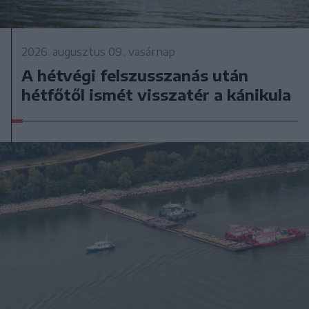
2026. augusztus 09., vasárnap
A hétvégi felszusszanás után
hétfőtől ismét visszatér a kánikula