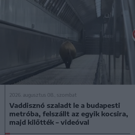
2026. augusztus 08., szombat
Vaddisznó szaladt le a budapesti
metróba, felszállt az egyik kocsira,
majd kilőtték – videóval