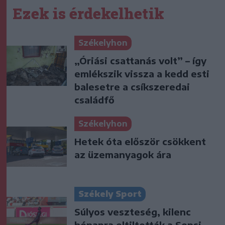
Ezek is érdekelhetik
Székelyhon
„Óriási csattanás volt” – így
emlékszik vissza a kedd esti
balesetre a csíkszeredai
családfő
Székelyhon
Hetek óta először csökkent
az üzemanyagok ára
Székely Sport
Súlyos veszteség, kilenc
hónapra eltiltották a Sepsi