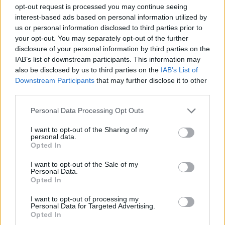
opt-out request is processed you may continue seeing
interest-based ads based on personal information utilized by
us or personal information disclosed to third parties prior to
your opt-out. You may separately opt-out of the further
disclosure of your personal information by third parties on the
IAB’s list of downstream participants. This information may
also be disclosed by us to third parties on the
IAB’s List of
Downstream Participants
that may further disclose it to other
third parties.
2026. augusztus 07., péntek
Personal Data Processing Opt Outs
Románul is helyt kell állni a hétfőn
kezdődő írásbeliken – így
I want to opt-out of the Sharing of my
personal data.
készülhetnek a pótérettségizők
Opted In
I want to opt-out of the Sale of my
Personal Data.
Opted In
I want to opt-out of processing my
Personal Data for Targeted Advertising.
Opted In