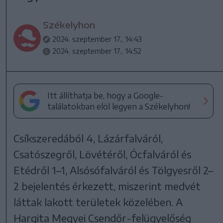
Székelyhon
2024. szeptember 17., 14:43
2024. szeptember 17., 14:52
Itt állíthatja be, hogy a Google-
találatokban elöl legyen a Székelyhon!
Csíkszeredából 4, Lázárfalváról,
Csatószegről, Lövétéről, Ócfalváról és
Etédről 1–1, Alsósófalváról és Tölgyesről 2–
2 bejelentés érkezett, miszerint medvét
láttak lakott területek közelében. A
Hargita Megyei Csendőr-felügyelőség