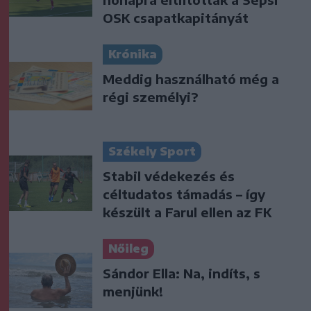
OSK csapatkapitányát
Krónika
Meddig használható még a
régi személyi?
Székely Sport
Stabil védekezés és
céltudatos támadás – így
készült a Farul ellen az FK
Nőileg
Sándor Ella: Na, indíts, s
menjünk!