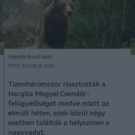
Képünk illusztráció
FOTÓ: TUCHILUȘ ALEX
Tizenháromszor riasztották a
Hargita Megyei Csendőr-
felügyelőséget medve miatt az
elmúlt héten, ezek közül négy
esetben találták a helyszínen a
nagyvadat.