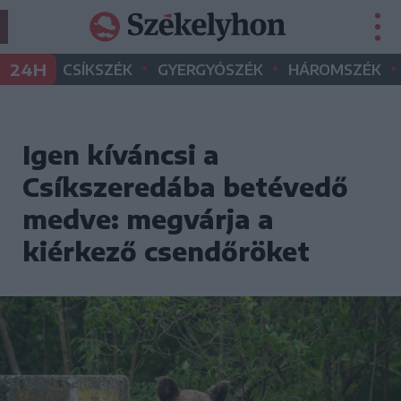
•
•
•
24H
CSÍKSZÉK
GYERGYÓSZÉK
HÁROMSZÉK
Igen kíváncsi a
Csíkszeredába betévedő
medve: megvárja a
kiérkező csendőröket