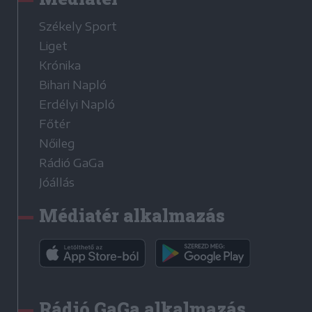
Székely Sport
Liget
Krónika
Bihari Napló
Erdélyi Napló
Főtér
Nőileg
Rádió GaGa
Jóállás
Médiatér alkalmazás
Rádió GaGa alkalmazás