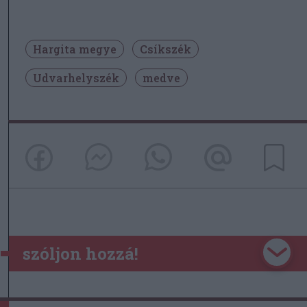
Hargita megye
Csíkszék
Udvarhelyszék
medve
szóljon hozzá!