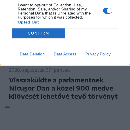
I want to opt-out of Collection, Use,
Retention, Sale, and/or Sharing of my
Personal Data that Is Unrelated with the
Purposes for which it was collected.
Opted Out
CONFIRM
Data Deletion
Data Access
Privacy Policy
2026. augusztus 07., péntek
Visszaküldte a parlamentnek
Nicușor Dan a közel 900 medve
kilövését lehetővé tevő törvényt