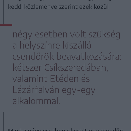
keddi közleménye szerint ezek közül
négy esetben volt szükség
a helyszínre kiszálló
csendőrök beavatkozására:
kétszer Csíkszeredában,
valamint Etéden és
Lázárfalván egy-egy
alkalommal.
Mind a négy esetben sikerült egy csendőri