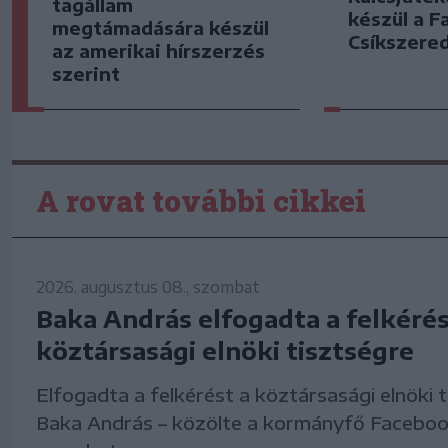
tagállam
készül a F
megtámadására készül
Csíkszered
az amerikai hírszerzés
szerint
A rovat további cikkei
2026. augusztus 08., szombat
Baka András elfogadta a felkérés
köztársasági elnöki tisztségre
Elfogadta a felkérést a köztársasági elnöki 
Baka András – közölte a kormányfő Faceboo