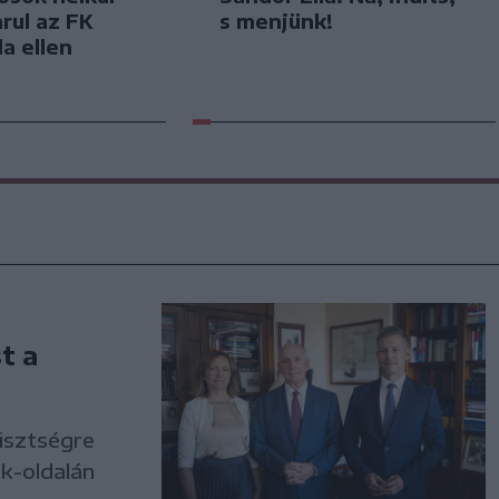
arul az FK
s menjünk!
a ellen
t a
tisztségre
k-oldalán