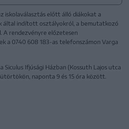
az iskolaválasztás előtt álló diákokat a
 által indított osztályokról, a bemutatkozó
ról. A rendezvényre előzetesen
ek a 0740 608 183-as telefonszámon Varga
 Siculus Ifjúsági Házban (Kossuth Lajos utca
sütörtökön, naponta 9 és 15 óra között.