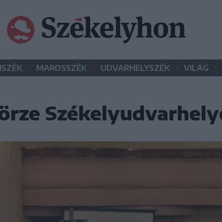
•
•
•
•
SZÉK
MAROSSZÉK
UDVARHELYSZÉK
VILÁG
ibörze Székelyudvarhel