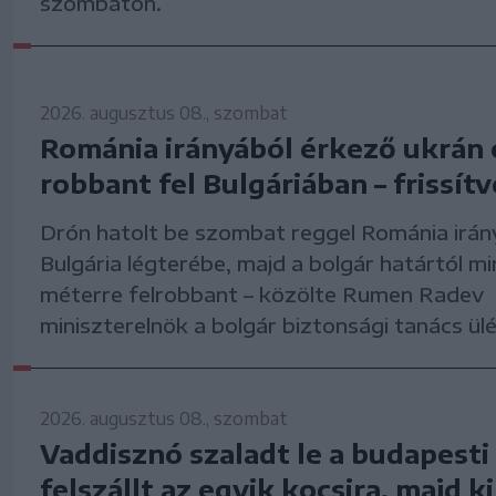
szombaton.
2026. augusztus 08., szombat
Románia irányából érkező ukrán 
robbant fel Bulgáriában – frissítv
Drón hatolt be szombat reggel Románia irán
Bulgária légterébe, majd a bolgár határtól m
méterre felrobbant – közölte Rumen Radev
miniszterelnök a bolgár biztonsági tanács ül
2026. augusztus 08., szombat
Vaddisznó szaladt le a budapesti
felszállt az egyik kocsira, majd ki