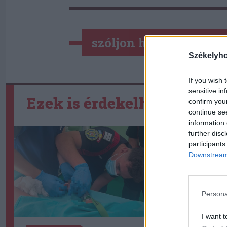
szóljon hozzá!
Székelyh
If you wish 
sensitive in
Ezek is érdekelhetik
confirm you
continue se
information 
further disc
participants
Downstream 
Persona
I want t