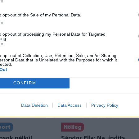
In
n
Székely Sport
település
Látványos meccs
o opt-out of the Sale of my Personal Data.
íz nélkül
nyitotta a Szuperliga
In
széken
negyedik fordulóját
to opt-out of processing my Personal Data for Targeted
(videóval)
ing.
In
o opt-out of Collection, Use, Retention, Sale, and/or Sharing
ersonal Data that Is Unrelated with the Purposes for which it
lected.
Out
CONFIRM
Data Deletion
Data Access
Privacy Policy
port
Nőileg
osok nélkül
Sándor Ella: Na, indíts,