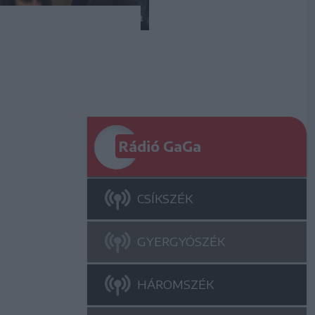
Rádió GaGa
CSÍKSZÉK
GYERGYÓSZÉK
HÁROMSZÉK