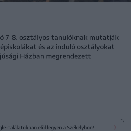
lló 7–8. osztályos tanulóknak mutatják
épiskolákat és az induló osztályokat
s Ifjúsági Házban megrendezett
ogle-találatokban elöl legyen a Székelyhon!