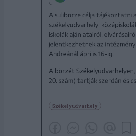
A sulibörze célja tájékoztatni 
székelyudvarhelyi középiskolák
iskolák ajánlatairól, elvárásai
jelentkezhetnek az intézmény
Andreánál április 16-ig.
A börzét Székelyudvarhelyen, a
20. szám) tartják szerdán és c
Székelyudvarhely