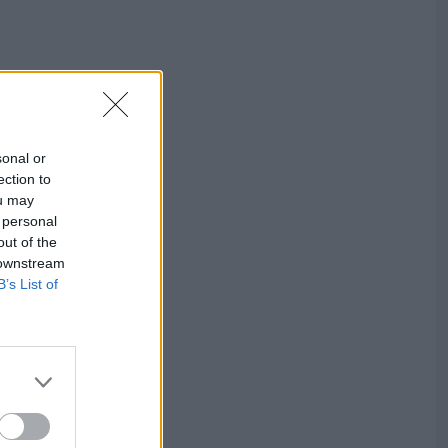
sonal or
ection to
ou may
 personal
out of the
 downstream
B’s List of