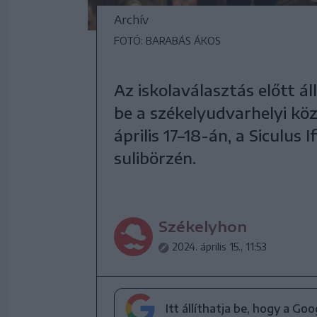
Archív
FOTÓ: BARABÁS ÁKOS
Az iskolaválasztás előtt á
be a székelyudvarhelyi köz
április 17–18-án, a Siculu
sulibörzén.
Székelyhon
2024. április 15., 11:53
Itt állíthatja be, hogy a Go