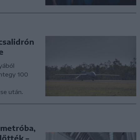
csalidrón
e
yából
integy 100
ése után.
 metróba,
lőtték –