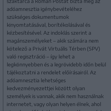
szaktárca a Román Postát bízta meg az
adóamnesztia igénybevételéhez
szükséges dokumentumok
kinyomtatásával, borítékolásával és
kézbesítésével. Az indoklás szerint a
magánszemélyeket – akik számára nem
kötelező a Privát Virtuális Térben (SPV)
való regisztráció – így lehet a
legkönnyebben és a legrövidebb időn belül
tájékoztatni a rendelet előírásairól. Az
adóamnesztia lehetséges
kedvezményezettjei között olyan
személyek is vannak, akik nem használnak
internetet, vagy olyan helyen élnek, ahol