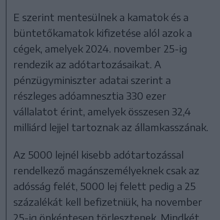
E szerint mentesülnek a kamatok és a
büntetőkamatok kifizetése alól azok a
cégek, amelyek 2024. november 25-ig
rendezik az adótartozásaikat. A
pénzügyminiszter adatai szerint a
részleges adóamnesztia 330 ezer
vállalatot érint, amelyek összesen 32,4
milliárd lejjel tartoznak az államkasszának.
Az 5000 lejnél kisebb adótartozással
rendelkező magánszemélyeknek csak az
adósság felét, 5000 lej felett pedig a 25
százalékát kell befizetniük, ha november
25-ig önkéntesen törlesztenek. Mindkét