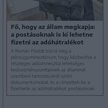
Fő, hogy az állam megkapja:
a postásoknak is ki lehetne
fizetni az adóhátralékot
A Román Postát bízná meg a
pénzügyminisztérium, hogy kézbesítse a
részleges adóamnesztia lehetséges
kedvezményezettjeinek az állammal
szembeni tartozásukról szóló
dokumentumokat, és a címzettek kis is
fizethetik az adóhátralékot postásoknak.