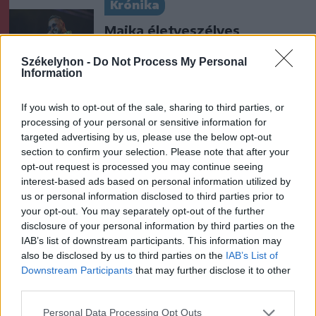
Krónika
Majka életveszélyes
fenyegetés miatt lemondta
Székelyhon -
Do Not Process My Personal
erdélyi koncertjét
Information
Székely Sport
If you wish to opt-out of the sale, sharing to third parties, or
processing of your personal or sensitive information for
Ősszel új elnököt választ a
targeted advertising by us, please use the below opt-out
Hargita megyei
section to confirm your selection. Please note that after your
futballközösség
opt-out request is processed you may continue seeing
interest-based ads based on personal information utilized by
us or personal information disclosed to third parties prior to
Nőileg
your opt-out. You may separately opt-out of the further
Sándor Ella: Na, indíts, s
disclosure of your personal information by third parties on the
IAB’s list of downstream participants. This information may
menjünk!
also be disclosed by us to third parties on the
IAB’s List of
Downstream Participants
that may further disclose it to other
third parties.
Personal Data Processing Opt Outs