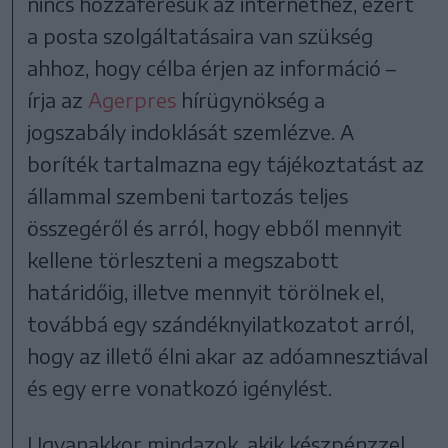
nincs hozzáférésük az internethez, ezért
a posta szolgáltatásaira van szükség
ahhoz, hogy célba érjen az információ –
írja az
Agerpres
hírügynökség a
jogszabály indoklását szemlézve. A
boríték tartalmazna egy tájékoztatást az
állammal szembeni tartozás teljes
összegéről és arról, hogy ebből mennyit
kellene törleszteni a megszabott
határidőig, illetve mennyit törölnek el,
továbbá egy szándéknyilatkozatot arról,
hogy az illető élni akar az adóamnesztiával
és egy erre vonatkozó igénylést.
Ugyanakkor mindazok, akik készpénzzel