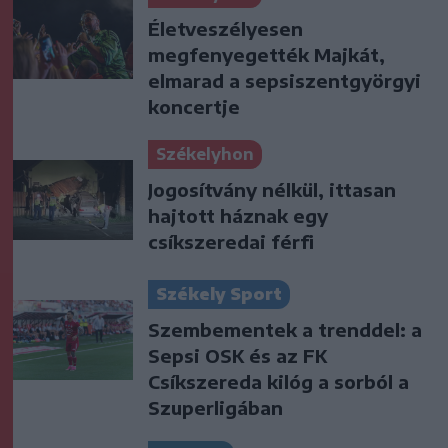
Életveszélyesen
megfenyegették Majkát,
elmarad a sepsiszentgyörgyi
koncertje
Székelyhon
Jogosítvány nélkül, ittasan
hajtott háznak egy
csíkszeredai férfi
Székely Sport
Szembementek a trenddel: a
Sepsi OSK és az FK
Csíkszereda kilóg a sorból a
Szuperligában