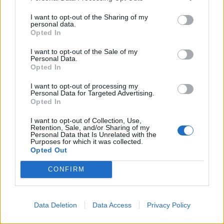
I want to opt-out of the Sharing of my
personal data.
Opted In
2026. augusztus 03., hétfő
I want to opt-out of the Sale of my
Hétmillió lejből újul meg a Jakab
Personal Data.
Opted In
Antal tér és két központi utca
Gyergyószentmiklóson
I want to opt-out of processing my
Personal Data for Targeted Advertising.
Opted In
I want to opt-out of Collection, Use,
Retention, Sale, and/or Sharing of my
Personal Data that Is Unrelated with the
Purposes for which it was collected.
Opted Out
CONFIRM
Data Deletion
Data Access
Privacy Policy