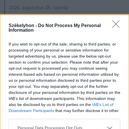
2026. augusztus 05., szerda
Dolgoznak az utak helyreállításán
Gyergyószentmiklóson
Székelyhon -
Do Not Process My Personal
Information
If you wish to opt-out of the sale, sharing to third parties, or
processing of your personal or sensitive information for
targeted advertising by us, please use the below opt-out
section to confirm your selection. Please note that after your
opt-out request is processed you may continue seeing
interest-based ads based on personal information utilized by
us or personal information disclosed to third parties prior to
your opt-out. You may separately opt-out of the further
disclosure of your personal information by third parties on the
IAB’s list of downstream participants. This information may
also be disclosed by us to third parties on the
IAB’s List of
Downstream Participants
that may further disclose it to other
third parties.
Personal Data Processing Opt Outs