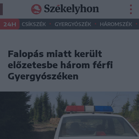
•
•
•
24H
CSÍKSZÉK
GYERGYÓSZÉK
HÁROMSZÉK
Falopás miatt került
előzetesbe három férfi
Gyergyószéken