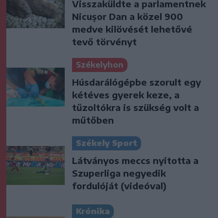
Visszaküldte a parlamentnek
Nicușor Dan a közel 900
medve kilövését lehetővé
tevő törvényt
Székelyhon
Húsdarálógépbe szorult egy
kétéves gyerek keze, a
tűzoltókra is szükség volt a
műtőben
Székely Sport
Látványos meccs nyitotta a
Szuperliga negyedik
fordulóját (videóval)
Krónika