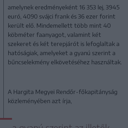
amelynek eredményeként 16 353 lej, 3945
euró, 4090 svájci frank és 36 ezer forint
került elő. Mindemellett több mint 40
köbméter faanyagot, valamint két
szekeret és két terepjárót is lefoglaltak a
hatóságiak, amelyeket a gyanú szerint a
bűncselekmény elkövetéséhez használtak.
A Hargita Megyei Rendőr-főkapitányság
közleményében azt írja,
a gyanú szerint az illetők