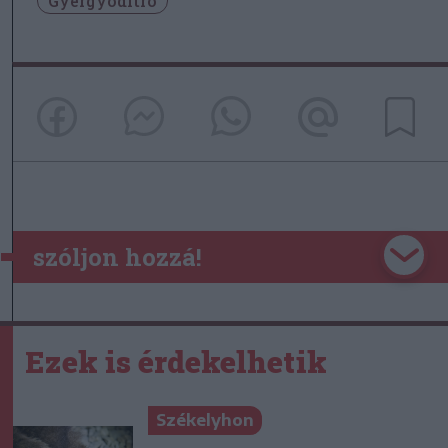
Gyergyóditró
szóljon hozzá!
Ezek is érdekelhetik
Székelyhon