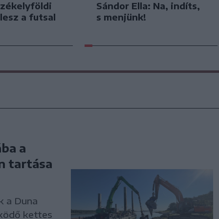
zékelyföldi
Sándor Ella: Na, indíts,
lesz a futsal
s menjünk!
ba a
 tartása
ek a Duna
ködő kettes