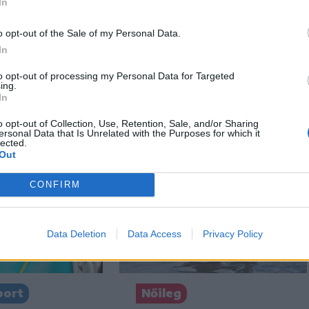
In
n
Székely Sport
o opt-out of the Sale of my Personal Data.
te a
Súlyos veszteség,
In
nek Nicușor
kilenc hónapra
el 900 medve
eltiltották a Sepsi OSK
to opt-out of processing my Personal Data for Targeted
ing.
lehetővé
csapatkapitányát
In
ényt
o opt-out of Collection, Use, Retention, Sale, and/or Sharing
ersonal Data that Is Unrelated with the Purposes for which it
lected.
Out
CONFIRM
Data Deletion
Data Access
Privacy Policy
port
Nőileg