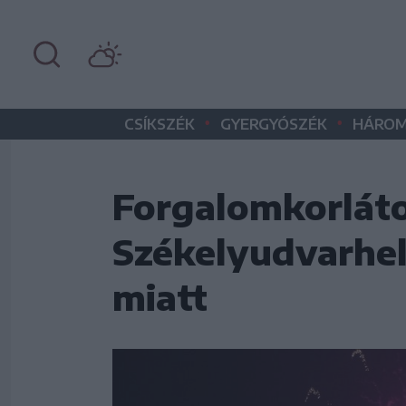
•
•
CSÍKSZÉK
GYERGYÓSZÉK
HÁROM
Forgalomkorlát
Székelyudvarhel
miatt