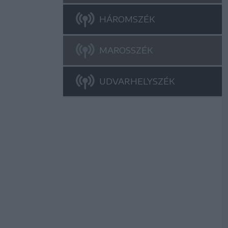
HÁROMSZÉK
MAROSSZÉK
UDVARHELYSZÉK