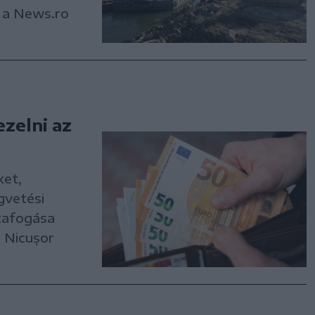
a a News.ro
ezelni az
ket,
gvetési
zafogása
n Nicușor