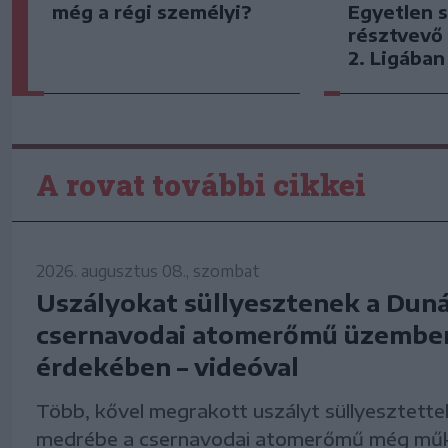
Egyetlen s
még a régi személyi?
résztvevő 
2. Ligában
A rovat további cikkei
2026. augusztus 08., szombat
Uszályokat süllyesztenek a Duná
csernavodai atomerőmű üzemben
érdekében – videóval
Több, kővel megrakott uszályt süllyesztett
medrébe a csernavodai atomerőmű még mű