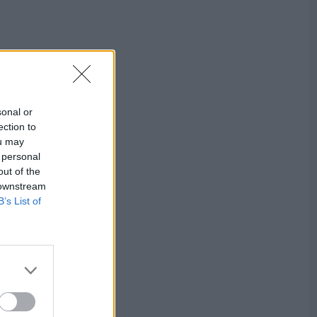
sonal or
ection to
ou may
 personal
out of the
 downstream
B’s List of