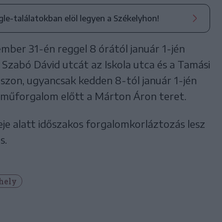
ogle-találatokban elöl legyen a Székelyhon!
ember 31-én reggel 8 órától január 1-jén
ti Szabó Dávid utcát az Iskola utca és a Tamási
szon, ugyancsak kedden 8-tól január 1-jén
járműforgalom előtt a Márton Áron teret.
ideje alatt időszakos forgalomkorláztozás lesz
s.
hely