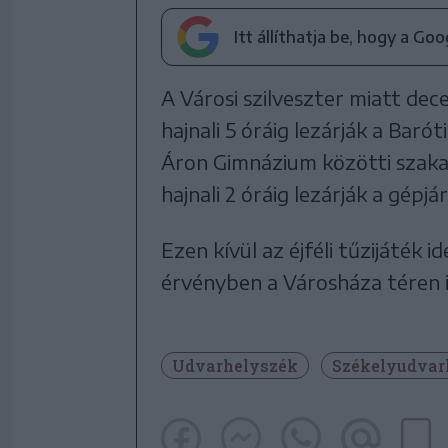
Itt állíthatja be, hogy a Go
A Városi szilveszter miatt dec
hajnali 5 óráig lezárják a Baró
Áron Gimnázium közötti szaka
hajnali 2 óráig lezárják a gép
Ezen kívül az éjféli tűzijáték 
érvényben a Városháza téren i
Udvarhelyszék
Székelyudvar