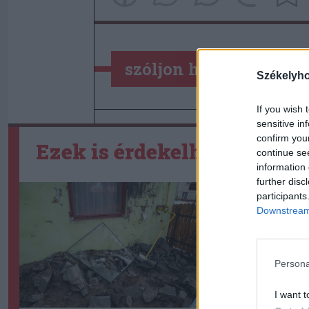
szóljon hozzá!
Székelyh
If you wish 
sensitive in
confirm you
Ezek is érdekelhetik
continue se
information 
further disc
participants
Downstream 
Persona
I want t