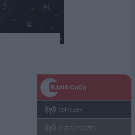
Rádió GaGa
CSÍKSZÉK
GYERGYÓSZÉK