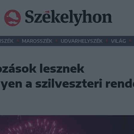
•
•
•
•
SZÉK
MAROSSZÉK
UDVARHELYSZÉK
VILÁG
ozások lesznek
yen a szilveszteri ren