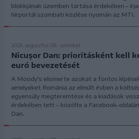
blokkjának üzemben tartása érdekében – írj
hírportál szombati közlése nyomán az MTI.
2026. augusztus 08., szombat
Nicușor Dan: prioritásként kell k
euró bevezetését
A Moody's elismerte azokat a fontos lépése
amelyeket Románia az elmúlt évben a költsé
egyensúly megteremtése és a kiadások viss
érdekében tett – közölte a Facebook-oldalá
Dan.