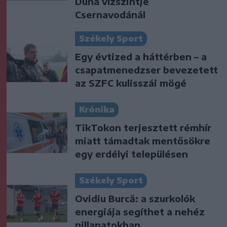
Duna vízszintje
Csernavodánál
Székely Sport
Egy évtized a háttérben – a
csapatmenedzser bevezetett
az SZFC kulisszái mögé
Krónika
TikTokon terjesztett rémhír
miatt támadtak mentősökre
egy erdélyi településen
Székely Sport
Ovidiu Burcă: a szurkolók
energiája segíthet a nehéz
pillanatokban