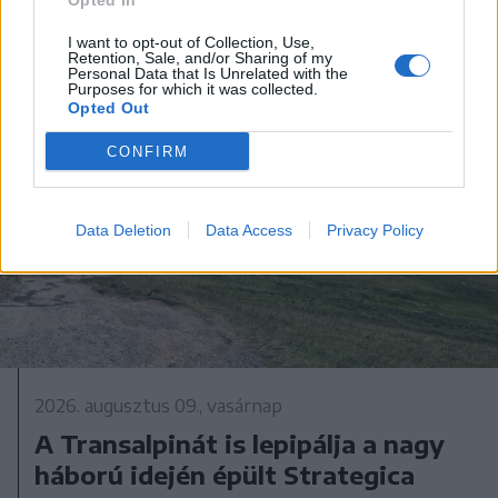
Opted In
I want to opt-out of Collection, Use,
Retention, Sale, and/or Sharing of my
Personal Data that Is Unrelated with the
Purposes for which it was collected.
Opted Out
CONFIRM
Data Deletion
Data Access
Privacy Policy
2026. augusztus 09., vasárnap
A Transalpinát is lepipálja a nagy
háború idején épült Strategica