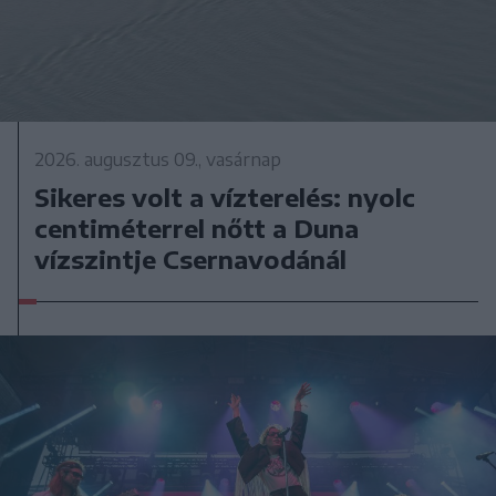
2026. augusztus 09., vasárnap
Sikeres volt a vízterelés: nyolc
centiméterrel nőtt a Duna
vízszintje Csernavodánál