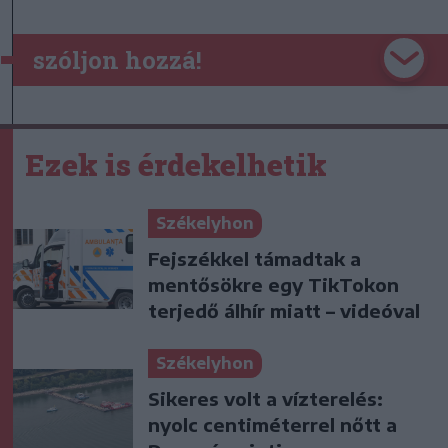
szóljon hozzá!
Ezek is érdekelhetik
Székelyhon
Fejszékkel támadtak a
mentősökre egy TikTokon
terjedő álhír miatt – videóval
Székelyhon
Sikeres volt a vízterelés:
nyolc centiméterrel nőtt a