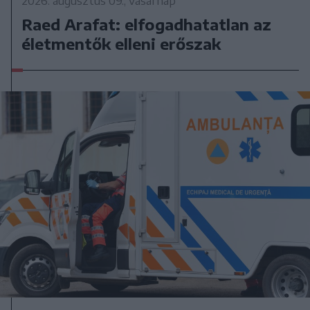
2026. augusztus 09., vasárnap
Raed Arafat: elfogadhatatlan az
életmentők elleni erőszak