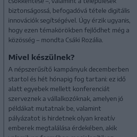
csökkentése –, valamint a települések
biztonságossá, befogadóvá tétele digitális
innovációk segítségével. Úgy érzik ugyanis,
hogy ezen témakörökben fejlődhet még a
közösség – mondta Csáki Rozália.
Mivel készülnek?
A népszerűsítő kampányuk decemberben
startol és hét hónapig fog tartani: ez idő
alatt egyebek mellett konferenciát
szerveznek a vállalkozóknak, amelyen jó
példákat mutatnak be, valamint
pályázatot is hirdetnek olyan kreatív
emberek megtalálása érdekében, akik