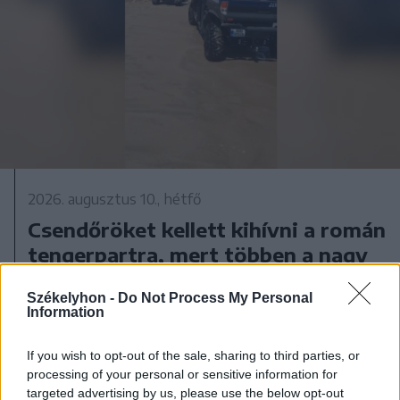
2026. augusztus 10., hétfő
Csendőröket kellett kihívni a román
tengerpartra, mert többen a nagy
hullámokban is fürödni akartak –
Székelyhon -
Do Not Process My Personal
videóval
Information
If you wish to opt-out of the sale, sharing to third parties, or
processing of your personal or sensitive information for
targeted advertising by us, please use the below opt-out