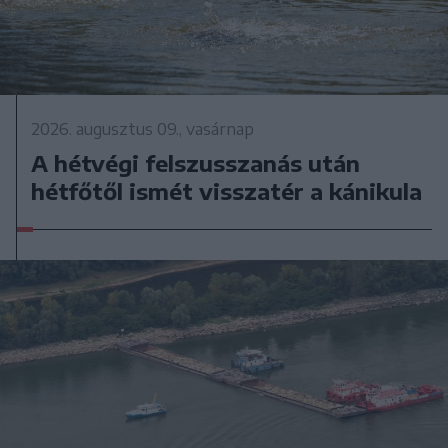
2026. augusztus 09., vasárnap
A hétvégi felszusszanás után
hétfőtől ismét visszatér a kánikula