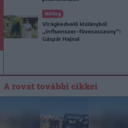
Nőileg
Virágkedvelő kislányból
„influenszer-füvesasszony”:
Gáspár Hajnal
A rovat további cikkei