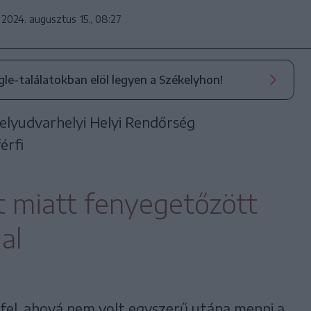
2024. augusztus 15., 08:27
ogle-találatokban elöl legyen a Székelyhon!
elyudvarhelyi Helyi Rendőrség
érfi
t miatt fenyegetőzött
al
fel, ahová nem volt egyszerű utána menni a