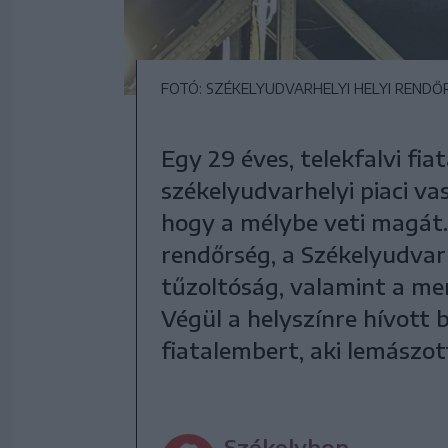
FOTÓ: SZÉKELYUDVARHELYI HELYI RENDŐ
Egy 29 éves, telekfalvi fi
székelyudvarhelyi piaci va
hogy a mélybe veti magát.
rendőrség, a Székelyudvar
tűzoltóság, valamint a men
Végül a helyszínre hívott 
fiatalembert, aki lemászott
Székelyhon