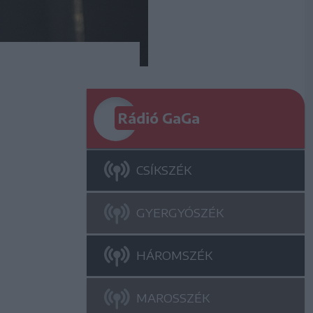
Rádió GaGa
CSÍKSZÉK
GYERGYÓSZÉK
HÁROMSZÉK
MAROSSZÉK