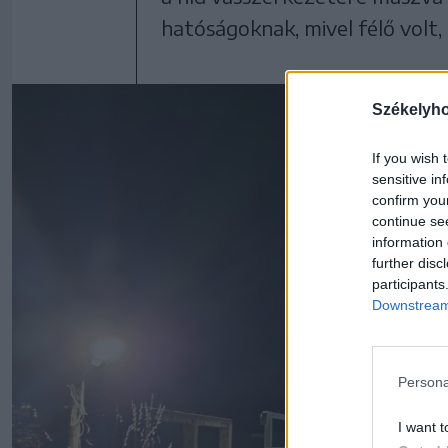
hatóságoknak, mivel félő volt
Székelyh
If you wish 
sensitive in
confirm you
continue se
information 
further disc
participants
Downstream 
Persona
I want t