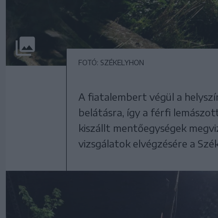
FOTÓ: SZÉKELYHON
A fiatalembert végül a helyszí
belátásra, így a férfi lemászot
kiszállt mentőegységek megviz
vizsgálatok elvégzésére a Szék