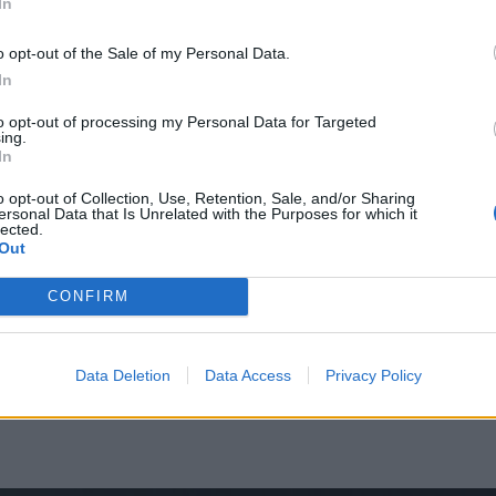
In
o opt-out of the Sale of my Personal Data.
In
to opt-out of processing my Personal Data for Targeted
ing.
In
o opt-out of Collection, Use, Retention, Sale, and/or Sharing
ersonal Data that Is Unrelated with the Purposes for which it
lected.
Out
CONFIRM
, hogy a fiatalt lebeszéljék az
s, a helyi rendőrség igazgatója is beszélt
Data Deletion
Data Access
Privacy Policy
őrség munkatársai próbálták lebeszélni az