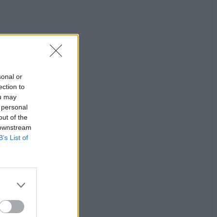
sonal or
ection to
ou may
 personal
out of the
 downstream
B’s List of