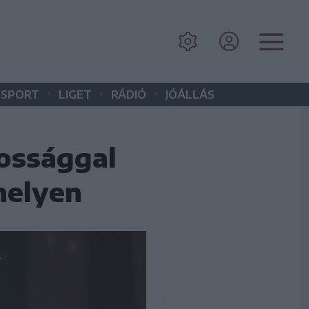
•
•
•
SPORT
LIGET
RÁDIÓ
JÓÁLLÁS
kossággal
helyen