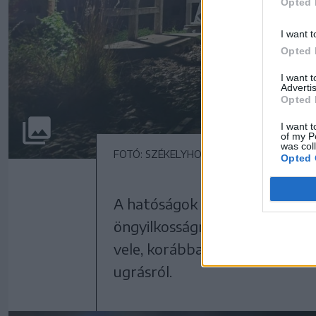
Opted 
I want t
Opted 
I want 
Advertis
Opted 
I want t
of my P
was col
FOTÓ: SZÉKELYHON
Opted 
A hatóságok mindent megtettek
öngyilkosságról. László Szabolc
vele, korábban az állami rend
ugrásról.