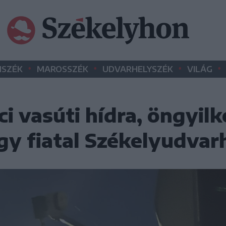
•
•
•
•
SZÉK
MAROSSZÉK
UDVARHELYSZÉK
VILÁG
ci vasúti hídra, öngyil
gy fiatal Székelyudvar