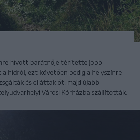
nre hívott barátnője térítette jobb
t a hídról, ezt követően pedig a helyszínre
sgálták és ellátták őt, majd újabb
elyudvarhelyi Városi Kórházba szállították.