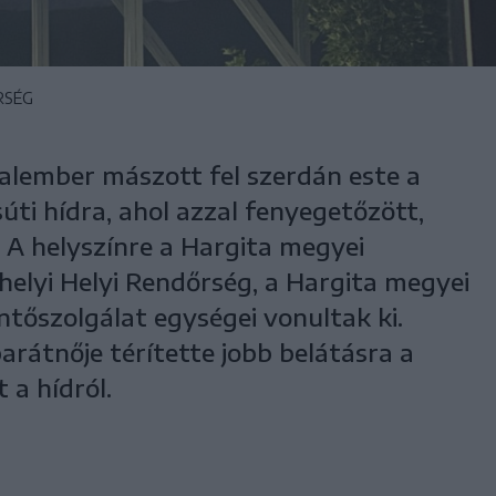
RSÉG
atalember mászott fel szerdán este a
súti hídra, ahol azzal fenyegetőzött,
 A helyszínre a Hargita megyei
helyi Helyi Rendőrség, a Hargita megyei
tőszolgálat egységei vonultak ki.
barátnője térítette jobb belátásra a
 a hídról.