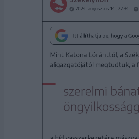
2024. augusztus 14., 22:34
Itt állíthatja be, hogy a Go
Mint Katona Lóránttól, a Szék
aligazgatójától megtudtuk, a f
szerelmi bána
öngyilkosságg
a híd vasszerkezetére mászva 