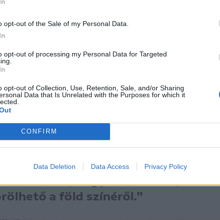
In
gis megmaradtunk,
o opt-out of the Sale of my Personal Data.
In
olitikai huncutságoknak minden
to opt-out of processing my Personal Data for Targeted
ing.
en beugratásával akarnak bennünket
In
a való, hogy megszédüljünk és kiejtsük
o opt-out of Collection, Use, Retention, Sale, and/or Sharing
ersonal Data that Is Unrelated with the Purposes for which it
 fegyveres demonstrációját sem szabad
lected.
Out
belföldi román politikai óhajnak akarnak
CONFIRM
 maga helyén és dolgozzék
Data Deletion
Data Access
Privacy Policy
tlen hitben, hogy a mi létünk,
rölhető a föld színéről.”