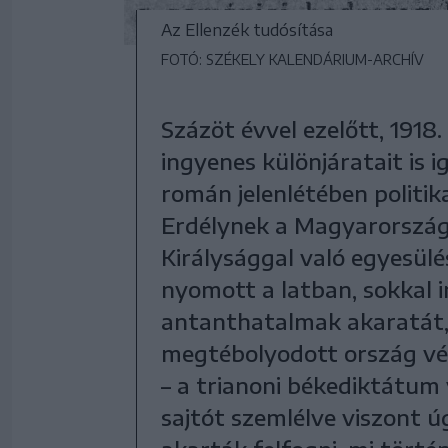
Az Ellenzék tudósítása
FOTÓ: SZÉKELY KALENDÁRIUM-ARCHÍV
Százöt évvel ezelőtt, 1918
ingyenes különjáratait is i
román jelenlétében politi
Erdélynek a Magyarországt
Királysággal való egyesül
nyomott a latban, sokkal 
antanthatalmak akaratát,
megtébolyodott ország vé
– a trianoni békediktátum 
sajtót szemlélve viszont 