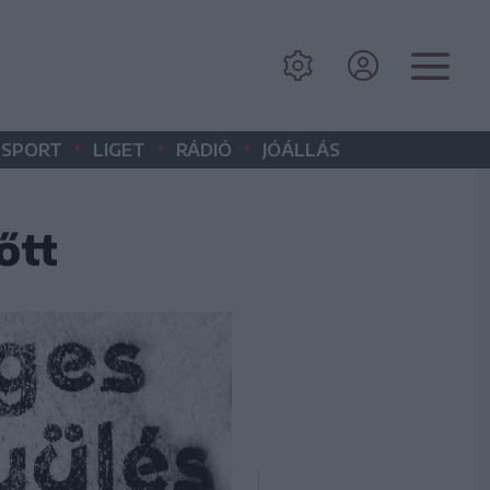
•
•
•
SPORT
LIGET
RÁDIÓ
JÓÁLLÁS
őtt