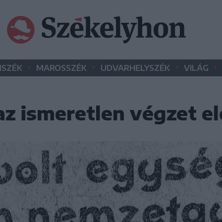
•
•
•
•
SZÉK
MAROSSZÉK
UDVARHELYSZÉK
VILÁG
az ismeretlen végzet el