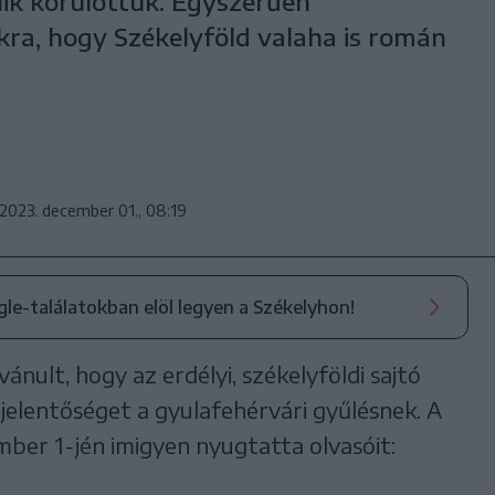
nik körülöttük. Egyszerűen
ra, hogy Székelyföld valaha is román
2023. december 01., 08:19
ogle-találatokban elöl legyen a Székelyhon!
ánult, hogy az erdélyi, székelyföldi sajtó
jelentőséget a gyulafehérvári gyűlésnek. A
mber 1-jén imigyen nyugtatta olvasóit: