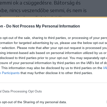
, semmi ok a csüggedésre. Bátorság és
kbe, nincs veszendőbe semmi, és nem is
y veszély, ha erőnk tudatában
ézünk a jövő szemébe.
on -
Do Not Process My Personal Information
to opt-out of the sale, sharing to third parties, or processing of your per
 és kulturális erő, amely a mi
formation for targeted advertising by us, please use the below opt-out s
r selection. Please note that after your opt-out request is processed y
z nem frázis, mert ezer
eing interest-based ads based on personal information utilized by us or
 van a hátunk mögött, törjön
disclosed to third parties prior to your opt-out. You may separately opt-
losure of your personal information by third parties on the IAB’s list of
közös célra, a demokratikus
. This information may also be disclosed by us to third parties on the
IA
Participants
that may further disclose it to other third parties.
. Egy nép életereje a
atalmasabb nemzetfenntartó
akarata. Ki kételkedik abban,
l Data Processing Opt Outs
adni és mi fenn fogunk
o opt-out of the Sharing of my personal data.
g ültek itt Erdélyben a