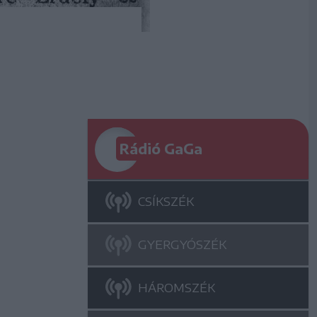
Rádió GaGa
CSÍKSZÉK
GYERGYÓSZÉK
HÁROMSZÉK