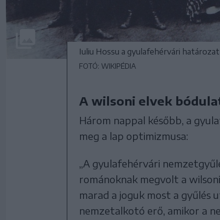
Iuliu Hossu a gyulafehérvári határozat
FOTÓ: WIKIPÉDIA
A wilsoni elvek bódul
Három nappal később, a gyula
meg a lap optimizmusa:
„A gyulafehérvári nemzetgyűlé
románoknak megvolt a wilsoni 
marad a joguk most a gyűlés 
nemzetalkotó erő, amikor a n