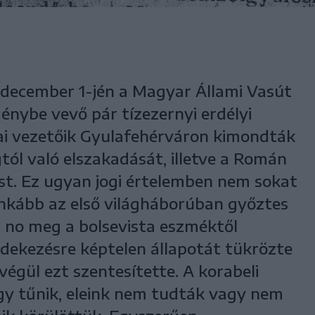
. december 1-jén a Magyar Állami Vasút
génybe vevő pár tízezernyi erdélyi
kai vezetőik Gyulafehérváron kimondták
ól való elszakadását, illetve a Román
ést. Ez ugyan jogi értelemben nem sokat
inkább az első világháborúban győztes
 no meg a bolsevista eszméktől
dekezésre képtelen állapotát tükrözte
végül ezt szentesítette. A korabeli
úgy tűnik, eleink nem tudták vagy nem