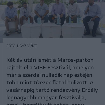
FOTÓ: HAÁZ VINCE
Két év után ismét a Maros-parton
rajtolt el a VIBE Fesztivál, amelyen
már a szerdai nulladik nap estéjén
több mint tízezer fiatal bulizott. A
vasárnapig tartó rendezvény Erdély
legnagyobb magyar fesztiválja,
amely hozzájárult ahhoz, hogy