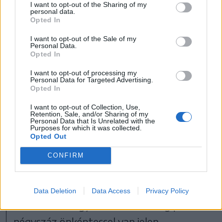
I want to opt-out of the Sharing of my
personal data.
Opted In
I want to opt-out of the Sale of my
Personal Data.
Opted In
I want to opt-out of processing my
Personal Data for Targeted Advertising.
Opted In
FOTÓ: HAÁZ VINCE
I want to opt-out of Collection, Use,
Retention, Sale, and/or Sharing of my
Personal Data that Is Unrelated with the
A VIBE fesztivál nem csak zenei
Purposes for which it was collected.
Opted Out
programokban erős, egyfajta nyári
egyetemként VIBE Kolit is szerveznek,
CONFIRM
amelyben nagyon sok segítséget kapnak a
szervezők a diákszervezetektől, a
Data Deletion
Data Access
Privacy Policy
Kolozsvári Magyar Diákszövetség például
négyszáz önkéntessel van jelen.