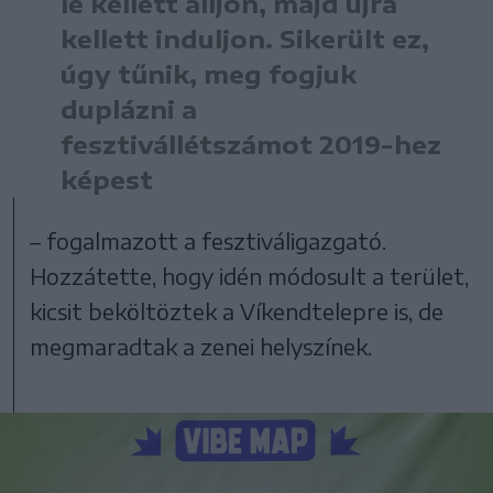
le kellett álljon, majd újra
kellett induljon. Sikerült ez,
úgy tűnik, meg fogjuk
duplázni a
fesztivállétszámot 2019-hez
képest
– fogalmazott a fesztiváligazgató.
Hozzátette, hogy idén módosult a terület,
kicsit beköltöztek a Víkendtelepre is, de
megmaradtak a zenei helyszínek.