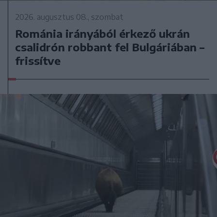
2026. augusztus 08., szombat
Románia irányából érkező ukrán
csalidrón robbant fel Bulgáriában –
frissítve