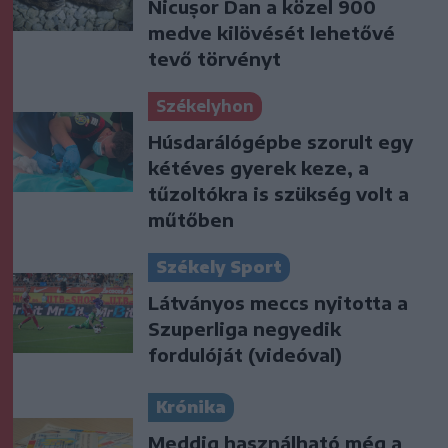
Nicușor Dan a közel 900
medve kilövését lehetővé
tevő törvényt
Székelyhon
Húsdarálógépbe szorult egy
kétéves gyerek keze, a
tűzoltókra is szükség volt a
műtőben
Székely Sport
Látványos meccs nyitotta a
Szuperliga negyedik
fordulóját (videóval)
Krónika
Meddig használható még a