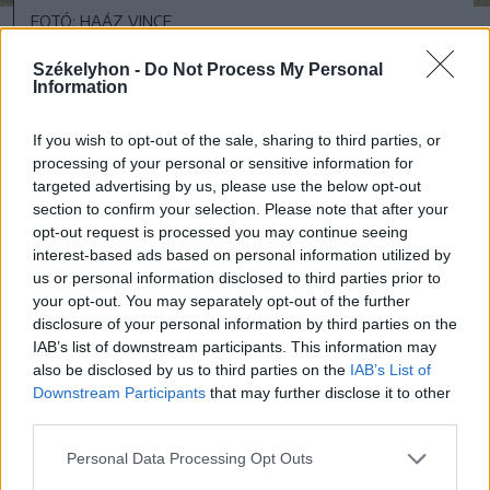
FOTÓ: HAÁZ VINCE
Székelyhon -
Do Not Process My Personal
„Úgy látszik, hogy a fiatalnak nagyon
Information
fontos, hogy tudjon szórakozni, attól válik
If you wish to opt-out of the sale, sharing to third parties, or
otthonná ez a hely, hogy jól érzi magát,
processing of your personal or sensitive information for
targeted advertising by us, please use the below opt-out
találkozik más fiatalokkal. Ilyen
section to confirm your selection. Please note that after your
szempontból is új színt hoz a VIBE
opt-out request is processed you may continue seeing
interest-based ads based on personal information utilized by
Fesztivál a környékünkre” – mutatott rá
us or personal information disclosed to third parties prior to
Sófalvi.
your opt-out. You may separately opt-out of the further
disclosure of your personal information by third parties on the
IAB’s list of downstream participants. This information may
also be disclosed by us to third parties on the
IAB’s List of
Downstream Participants
that may further disclose it to other
third parties.
Personal Data Processing Opt Outs