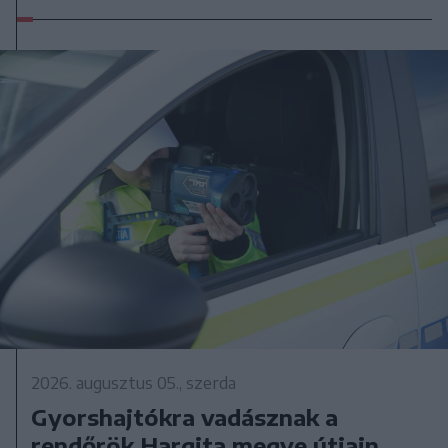
2026. augusztus 05., szerda
Gyorshajtókra vadásznak a
rendőrök Hargita megye útjain