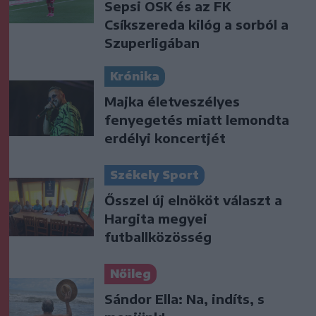
Sepsi OSK és az FK
Csíkszereda kilóg a sorból a
Szuperligában
Krónika
Majka életveszélyes
fenyegetés miatt lemondta
erdélyi koncertjét
Székely Sport
Ősszel új elnököt választ a
Hargita megyei
futballközösség
Nőileg
Sándor Ella: Na, indíts, s