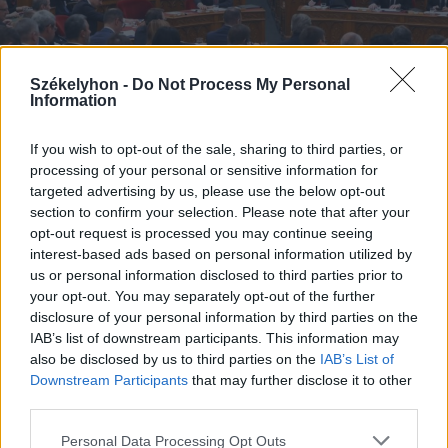
Székelyhon -
Do Not Process My Personal
Information
If you wish to opt-out of the sale, sharing to third parties, or
processing of your personal or sensitive information for
targeted advertising by us, please use the below opt-out
2026. augusztus 05., szerda
section to confirm your selection. Please note that after your
opt-out request is processed you may continue seeing
Kedden választhatják meg
interest-based ads based on personal information utilized by
Magyarország új köztársasági
us or personal information disclosed to third parties prior to
your opt-out. You may separately opt-out of the further
elnökét
disclosure of your personal information by third parties on the
IAB’s list of downstream participants. This information may
also be disclosed by us to third parties on the
IAB’s List of
Downstream Participants
that may further disclose it to other
third parties.
Personal Data Processing Opt Outs