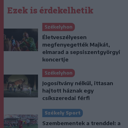
Ezek is érdekelhetik
Székelyhon
Életveszélyesen
megfenyegették Majkát,
elmarad a sepsiszentgyörgyi
koncertje
Székelyhon
Jogosítvány nélkül, ittasan
hajtott háznak egy
csíkszeredai férfi
Székely Sport
Szembementek a trenddel: a