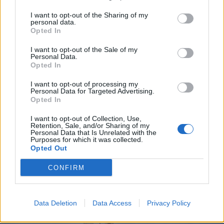
I want to opt-out of the Sharing of my
personal data.
Opted In
I want to opt-out of the Sale of my
Personal Data.
Opted In
I want to opt-out of processing my
Personal Data for Targeted Advertising.
Opted In
I want to opt-out of Collection, Use,
Retention, Sale, and/or Sharing of my
2026. augusztus 05., szerda
Personal Data that Is Unrelated with the
Purposes for which it was collected.
Elfogadta a képviselőház a
Opted Out
biológiai sokféleség megőrzésére
CONFIRM
vonatkozó stratégiát
Data Deletion
Data Access
Privacy Policy