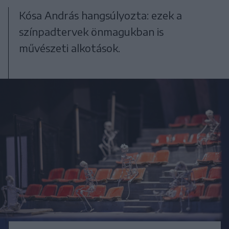
Kósa András hangsúlyozta: ezek a
színpadtervek önmagukban is
művészeti alkotások.