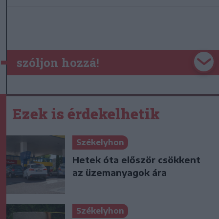
szóljon hozzá!
Ezek is érdekelhetik
Székelyhon
Hetek óta először csökkent
az üzemanyagok ára
Székelyhon