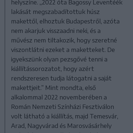
helyszíne. „2022 óta Bagossy Leventéék
lakását megszabadítottuk húsz
makettől, elhoztuk Budapestről, azóta
nem akarjuk visszaadni neki, és a
művész nem tiltakozik, hogy szeretné
viszontlátni ezeket a maketteket. De
igyekszünk olyan pezsgővé tenni a
kiállítássorozatot, hogy azért
rendszeresen tudja látogatni a saját
makettjeit.” Mint mondta, első
alkalommal 2022 novemberében a
Román Nemzeti Színházi Fesztiválon
volt látható a kiállítás, majd Temesvár,
Arad, Nagyvárad és Marosvásárhely