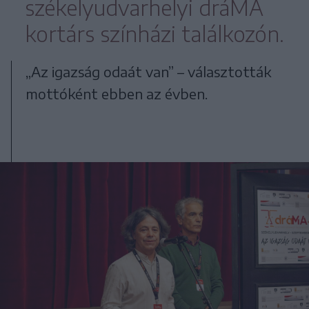
székelyudvarhelyi dráMA
kortárs színházi találkozón.
„Az igazság odaát van” – választották
mottóként ebben az évben.