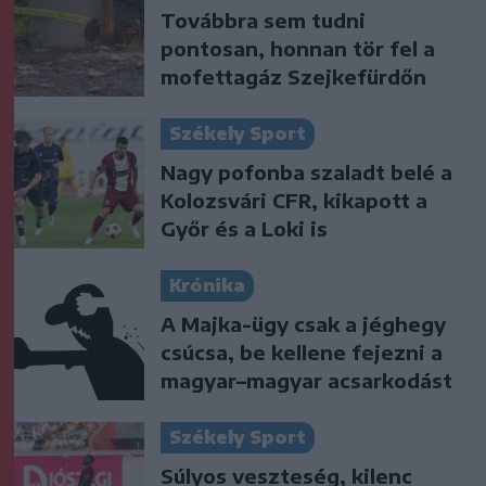
Továbbra sem tudni
pontosan, honnan tör fel a
mofettagáz Szejkefürdőn
Székely Sport
Nagy pofonba szaladt belé a
Kolozsvári CFR, kikapott a
Győr és a Loki is
Krónika
A Majka-ügy csak a jéghegy
csúcsa, be kellene fejezni a
magyar–magyar acsarkodást
Székely Sport
Súlyos veszteség, kilenc