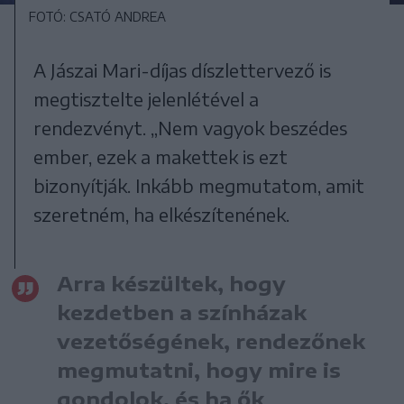
FOTÓ: CSATÓ ANDREA
A Jászai Mari-díjas díszlettervező is
megtisztelte jelenlétével a
rendezvényt. „Nem vagyok beszédes
ember, ezek a makettek is ezt
bizonyítják. Inkább megmutatom, amit
szeretném, ha elkészítenének.
Arra készültek, hogy
kezdetben a színházak
vezetőségének, rendezőnek
megmutatni, hogy mire is
gondolok, és ha ők