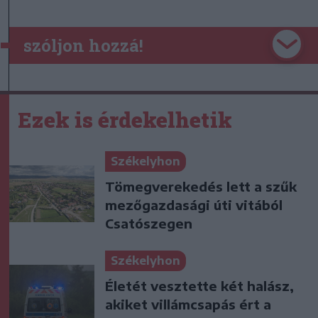
szóljon hozzá!
Ezek is érdekelhetik
Székelyhon
Tömegverekedés lett a szűk
mezőgazdasági úti vitából
Csatószegen
Székelyhon
Életét vesztette két halász,
akiket villámcsapás ért a