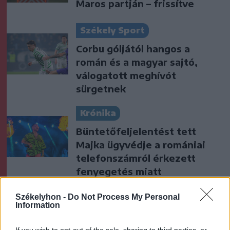
Maros partján – frissítve
Székely Sport
Corbu góljától hangos a
román és a magyar sajtó,
válogatott meghívót
sürgetnek
Krónika
Büntetőfeljelentést tett
Majka ügyvédje a romániai
telefonszámról érkezett
fenyegetés miatt
Székely Sport
Székelyhon -
Do Not Process My Personal
Information
Corbu bombagólja döntött,
előnyből várja a visszavágót a