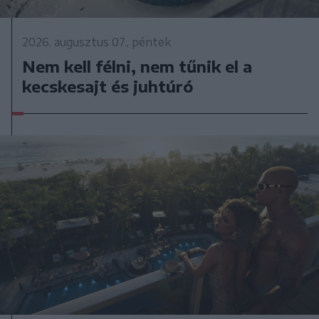
2026. augusztus 07., péntek
Nem kell félni, nem tűnik el a
kecskesajt és juhtúró