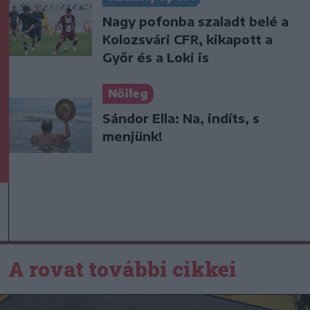
Nagy pofonba szaladt belé a
Kolozsvári CFR, kikapott a
Győr és a Loki is
Nőileg
Sándor Ella: Na, indíts, s
menjünk!
A rovat további cikkei