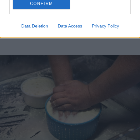
CONFIRM
Soha nem volt még ilyen meleg
Budapesten
Data Deletion
Data Access
Privacy Policy