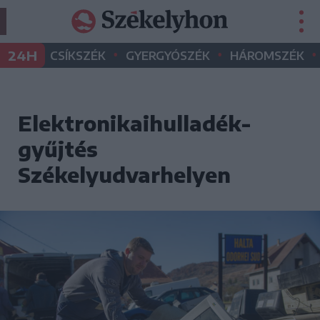
•
•
•
24H
CSÍKSZÉK
GYERGYÓSZÉK
HÁROMSZÉK
Elektronikaihulladék-
gyűjtés
Székelyudvarhelyen