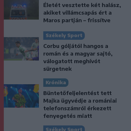
Életét vesztette két halász,
akiket villámcsapás ért a
Maros partján – frissítve
Székely Sport
Corbu góljától hangos a
román és a magyar sajtó,
válogatott meghívót
sürgetnek
Krónika
Büntetőfeljelentést tett
Majka ügyvédje a romániai
telefonszámról érkezett
fenyegetés miatt
Székely Sport