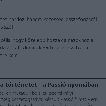
etet hordoz, hanem közösségi összefogásról,
s szól.
 célja, hogy közelebb hozzák a nézőkhöz a
dalát is. Érdemes követni a sorozatot, a
re kelni.
 a történetet – a Passió nyomában
ken mutatjuk be a csíkszentkirályi
ség összefogásával készült Passió filmet – egy
s alkotást, amely a hit erejéből és a közösség