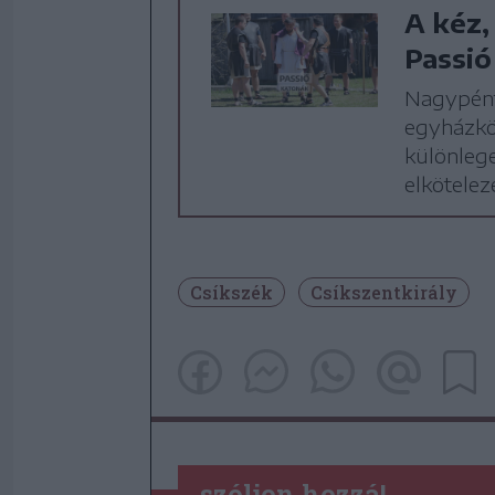
A kéz,
Passió
Nagypénte
egyházkö
különlege
elkötelez
Csíkszék
Csíkszentkirály
szóljon hozzá!