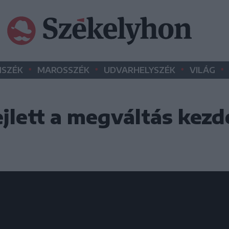
•
•
•
•
SZÉK
MAROSSZÉK
UDVARHELYSZÉK
VILÁG
jlett a megváltás kezde