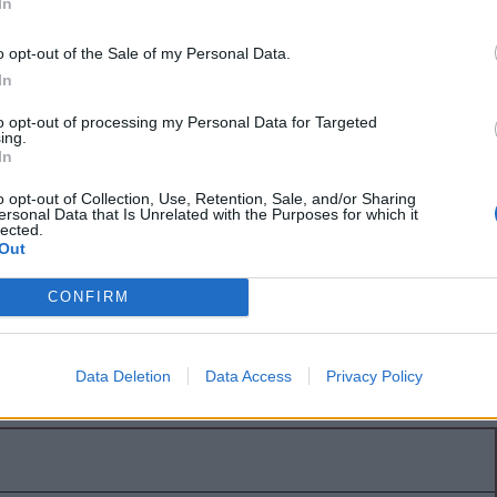
ken mutatjuk be a csíkszentkirályi
In
ség összefogásával készült Passió filmet – egy
o opt-out of the Sale of my Personal Data.
s alkotást, amely a hit erejéből és a közösség
In
ettségéből született.
to opt-out of processing my Personal Data for Targeted
ing.
In
o opt-out of Collection, Use, Retention, Sale, and/or Sharing
ersonal Data that Is Unrelated with the Purposes for which it
lected.
és súlya a csend mögött | Passió
Out
ken mutatjuk be a csíkszentkirályi
CONFIRM
zség összefogásával készült passió-filmet – egy
s alkotást, amely a hit erejéből és a közösség
ettségéből született.
Data Deletion
Data Access
Privacy Policy