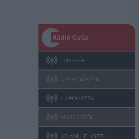
Rádió GaGa
CSÍKSZÉK
GYERGYÓSZÉK
HÁROMSZÉK
MAROSSZÉK
UDVARHELYSZÉK