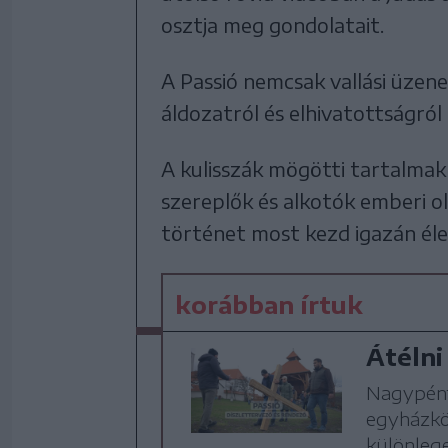
osztja meg gondolatait.
A Passió nemcsak vallási üzen
áldozatról és elhivatottságról i
A kulisszák mögötti tartalmak
szereplők és alkotók emberi ol
történet most kezd igazán élet
korábban írtuk
Átélni
Nagypénte
egyházköz
különlege