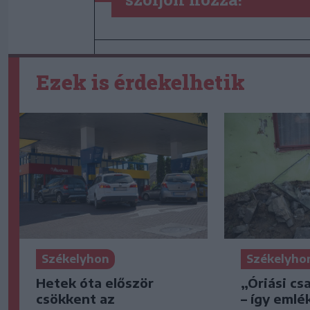
Ezek is érdekelhetik
Székelyhon
Székelyho
Hetek óta először
„Óriási cs
csökkent az
– így emlé