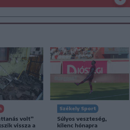
n
Székely Sport
attanás volt”
Súlyos veszteség,
kszik vissza a
kilenc hónapra