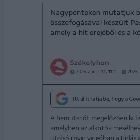
Nagypénteken mutatjuk be
összefogásával készült Pas
amely a hit erejéből és a 
Székelyhon
2025. április 17., 11:11
2025. 
Itt állíthatja be, hogy a Go
A bemutatót megelőzően kulis
amelyben az alkotók mesélnek 
utolsó rövid videóban a Júdás