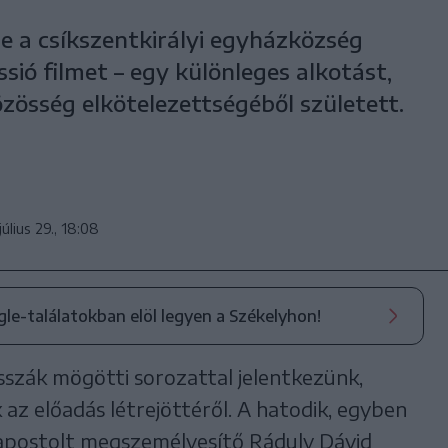
 a csíkszentkirályi egyházközség
sió filmet – egy különleges alkotást,
közösség elkötelezettségéből született.
július 29., 18:08
ogle-találatokban elöl legyen a Székelyhon!
szák mögötti sorozattal jelentkezünk,
az előadás létrejöttéről. A hatodik, egyben
 apostolt megszemélyesítő Ráduly Dávid