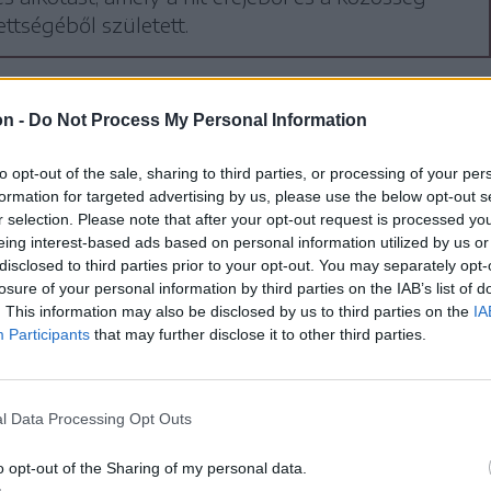
ettségéből született.
on -
Do Not Process My Personal Information
et a töviskorona mögött | Passió
to opt-out of the sale, sharing to third parties, or processing of your per
formation for targeted advertising by us, please use the below opt-out s
ken mutatjuk be a csíkszentkirályi
r selection. Please note that after your opt-out request is processed y
ség összefogásával készült Passió filmet – egy
eing interest-based ads based on personal information utilized by us or
disclosed to third parties prior to your opt-out. You may separately opt-
s alkotást, amely a hit erejéből és a közösség
losure of your personal information by third parties on the IAB’s list of
ettségéből született.
. This information may also be disclosed by us to third parties on the
IA
Participants
that may further disclose it to other third parties.
l Data Processing Opt Outs
énet, amit a szív ért meg | Passió
o opt-out of the Sharing of my personal data.