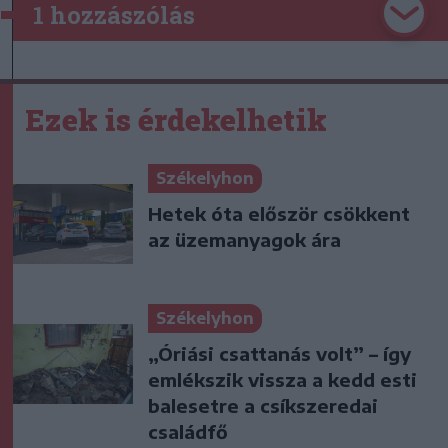
1 hozzászólás
Ezek is érdekelhetik
Székelyhon
Hetek óta először csökkent
az üzemanyagok ára
Székelyhon
„Óriási csattanás volt” – így
emlékszik vissza a kedd esti
balesetre a csíkszeredai
családfő