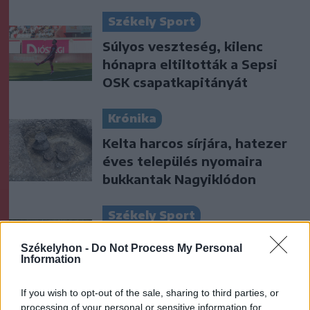
Székely Sport
Súlyos veszteség, kilenc
hónapra eltiltották a Sepsi
OSK csapatkapitányát
Krónika
Kelta harcos sírjára, hatezer
éves település nyomaira
bukkantak Nagyiklódon
Székely Sport
Stabil védekezés és
Székelyhon -
Do Not Process My Personal
céltudatos támadás – így
Information
készült a Farul ellen az FK
If you wish to opt-out of the sale, sharing to third parties, or
processing of your personal or sensitive information for