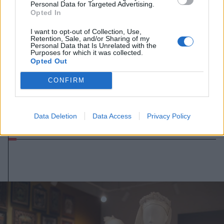
Personal Data for Targeted Advertising.
Opted In
I want to opt-out of Collection, Use,
Retention, Sale, and/or Sharing of my
Personal Data that Is Unrelated with the
Purposes for which it was collected.
Opted Out
CONFIRM
2026. augusztus 07., péntek
A közvilágításon spórol a
Data Deletion
Data Access
Privacy Policy
sepsiszentgyörgyi önkormányzat