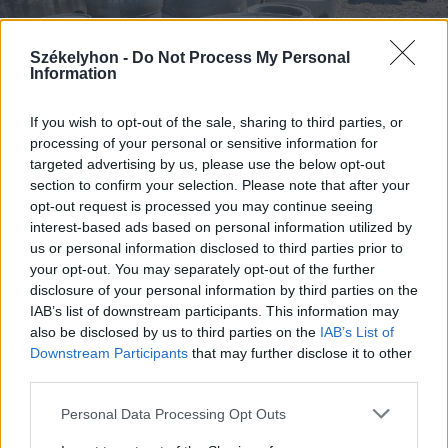
Székelyhon -
Do Not Process My Personal
Information
If you wish to opt-out of the sale, sharing to third parties, or
processing of your personal or sensitive information for
targeted advertising by us, please use the below opt-out
section to confirm your selection. Please note that after your
opt-out request is processed you may continue seeing
2026. augusztus 06., csütörtök
interest-based ads based on personal information utilized by
Két csíki községben is elkezdték a
us or personal information disclosed to third parties prior to
vezetéképítést
your opt-out. You may separately opt-out of the further
disclosure of your personal information by third parties on the
IAB’s list of downstream participants. This information may
also be disclosed by us to third parties on the
IAB’s List of
Downstream Participants
that may further disclose it to other
third parties.
Personal Data Processing Opt Outs