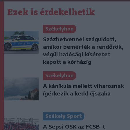
Ezek is érdekelhetik
Székelyhon
Százhetvennel száguldott,
amikor bemérték a rendőrök,
végül hatósági kíséretet
kapott a kórházig
Székelyhon
A kánikula mellett viharosnak
ígérkezik a kedd éjszaka
Székely Sport
A Sepsi OSK az FCSB-t