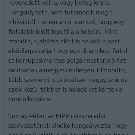
keveredett volna, vagy beteg lenne.
Hangsúlyozta, nem futamodik meg a
kihívástól, hanem arról van szó, hogy egy
fiatalabb jelölt lépett a a helyére. Mint
mondta, a jelölése előtt is az volt a párt
elsődleges célja, hogy egy dinamikus, fiatal
és korrupciómentes polgármesterjelöltet
indítsanak a megyeszékhelyen. Elmondta,
több személyt is próbáltak meggyőzni, de
azok közül többen is haladékot kértek a
gondolkozásra.
Somay Péter, az MPP csíkszeredai
szervezetének elnöke hangsúlyozta, hogy
bár ő az új jelölt, a cél továbbra is az, hogy