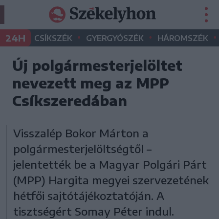
•
•
•
24H
CSÍKSZÉK
GYERGYÓSZÉK
HÁROMSZÉK
Új polgármesterjelöltet
nevezett meg az MPP
Csíkszeredában
Visszalép Bokor Márton a
polgármesterjelöltségtől –
jelentették be a Magyar Polgári Párt
(MPP) Hargita megyei szervezetének
hétfői sajtótájékoztatóján. A
tisztségért Somay Péter indul.