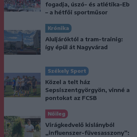
fogadja, úszó- és atlétika-Eb
– a hétfői sportműsor
Krónika
Aluljáróktól a tram-trainig:
így épül át Nagyvárad
Székely Sport
Közel a telt ház
Sepsiszentgyörgyön, vinné a
pontokat az FCSB
Nőileg
Virágkedvelő kislányból
„influenszer-füvesasszony”: