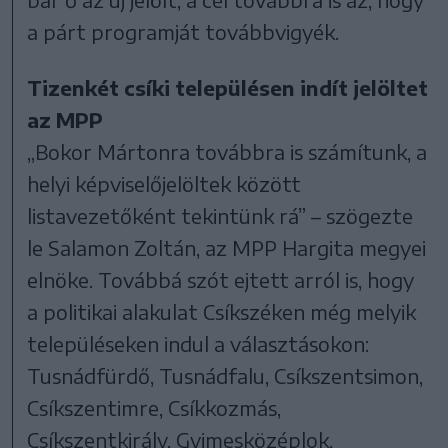
a párt programját továbbvigyék.
Tizenkét csíki településen indít jelöltet
az MPP
„Bokor Mártonra továbbra is számítunk, a
helyi képviselőjelöltek között
listavezetőként tekintünk rá” – szögezte
le Salamon Zoltán, az MPP Hargita megyei
elnöke. Továbbá szót ejtett arról is, hogy
a politikai alakulat Csíkszéken még melyik
településeken indul a választásokon:
Tusnádfürdő, Tusnádfalu, Csíkszentsimon,
Csíkszentimre, Csíkkozmás,
Csíkszentkirály, Gyimesközéplok,