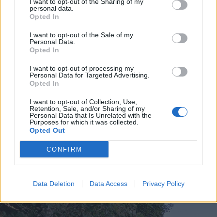
I want to opt-out of the Sharing of my
personal data.
Opted In
I want to opt-out of the Sale of my
Personal Data.
Opted In
I want to opt-out of processing my
Personal Data for Targeted Advertising.
Opted In
I want to opt-out of Collection, Use,
Retention, Sale, and/or Sharing of my
2026. augusztus 05., szerda
Personal Data that Is Unrelated with the
Purposes for which it was collected.
Jogosítvány nélkül, ittasan hajtott
Opted Out
háznak egy csíkszeredai férfi
CONFIRM
Data Deletion
Data Access
Privacy Policy