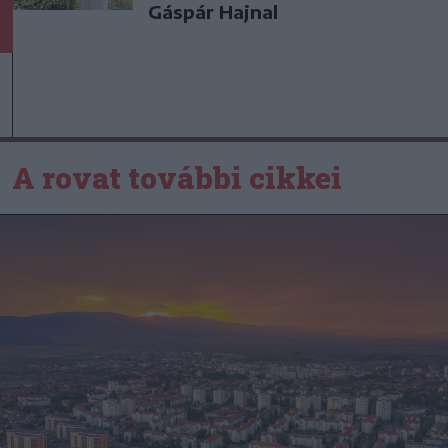
Gáspár Hajnal
A rovat további cikkei