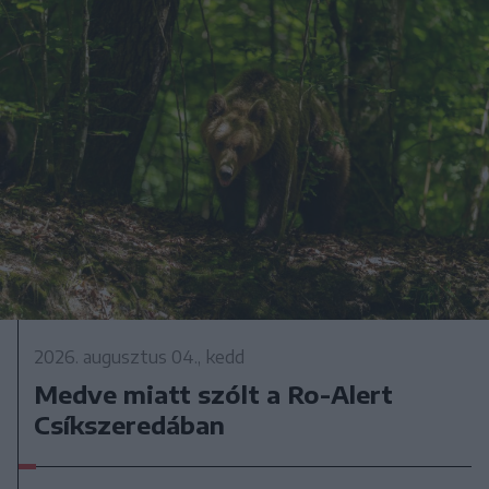
2026. augusztus 04., kedd
Medve miatt szólt a Ro-Alert
Csíkszeredában