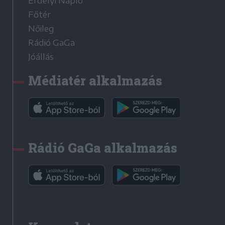
Erdélyi Napló
Főtér
Nőileg
Rádió GaGa
Jóállás
Médiatér alkalmazás
Rádió GaGa alkalmazás