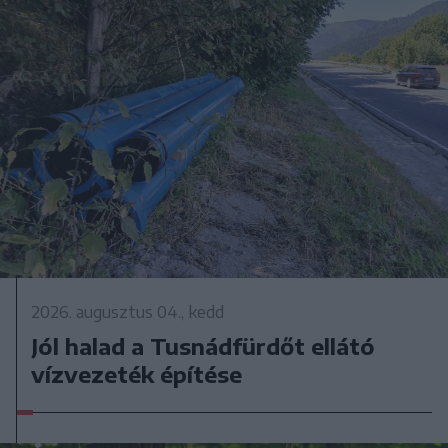
2026. augusztus 04., kedd
Jól halad a Tusnádfürdőt ellátó
vízvezeték építése