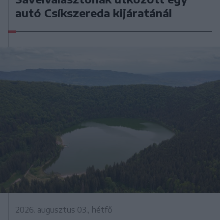
autó Csíkszereda kijáratánál
2026. augusztus 03., hétfő