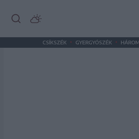
•
•
CSÍKSZÉK
GYERGYÓSZÉK
HÁROM