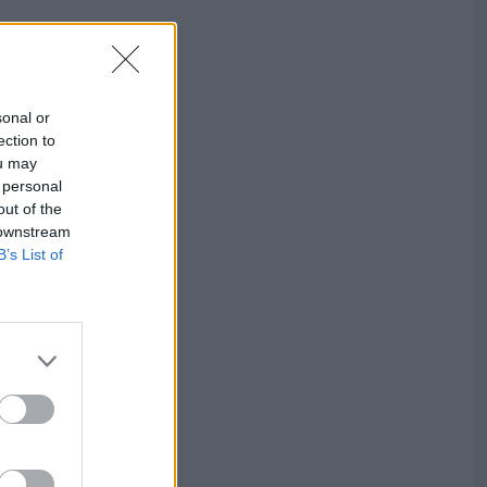
sonal or
ection to
ou may
 personal
out of the
 downstream
B’s List of