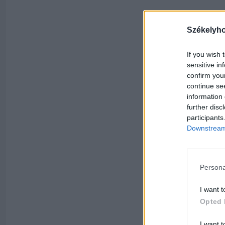
Székelyh
If you wish 
sensitive in
confirm you
continue se
information 
further disc
participants
Downstream 
Persona
I want t
Opted 
I want t