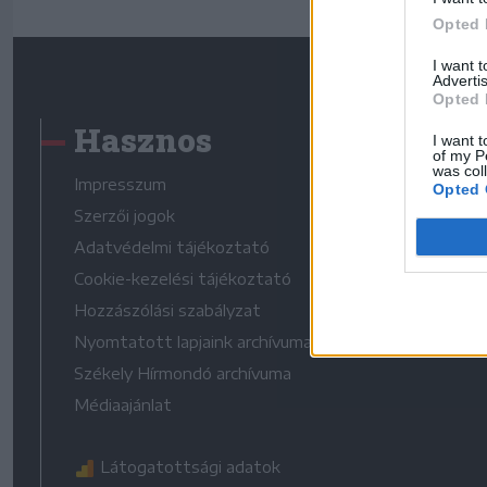
Opted 
I want 
Advertis
Opted 
Hasznos
I want t
of my P
was col
Impresszum
Opted 
Szerzői jogok
Adatvédelmi tájékoztató
Cookie-kezelési tájékoztató
Hozzászólási szabályzat
Nyomtatott lapjaink archívuma
Székely Hírmondó archívuma
Médiaajánlat
Látogatottsági adatok