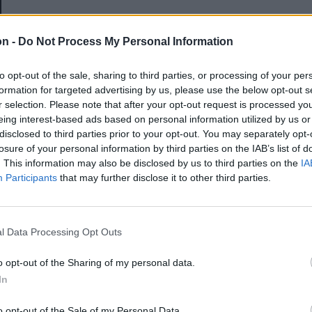
E-mail-cím
on -
Do Not Process My Personal Information
to opt-out of the sale, sharing to third parties, or processing of your per
Jelszó
formation for targeted advertising by us, please use the below opt-out s
r selection. Please note that after your opt-out request is processed y
eing interest-based ads based on personal information utilized by us or
disclosed to third parties prior to your opt-out. You may separately opt-
Elfelejtette a jelszavát?
losure of your personal information by third parties on the IAB’s list of
. This information may also be disclosed by us to third parties on the
IA
Participants
that may further disclose it to other third parties.
BEJELENTKEZÉS
Regisztráció
l Data Processing Opt Outs
o opt-out of the Sharing of my personal data.
In
o opt-out of the Sale of my Personal Data.