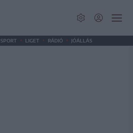
•
•
•
SPORT
LIGET
RÁDIÓ
JÓÁLLÁS