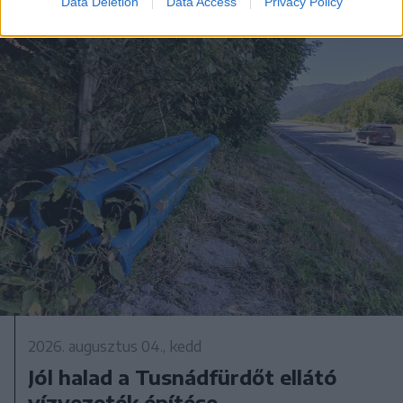
Data Deletion
Data Access
Privacy Policy
2026. augusztus 04., kedd
Jól halad a Tusnádfürdőt ellátó
vízvezeték építése