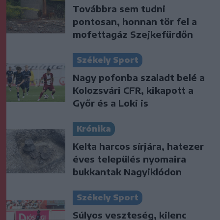
Továbbra sem tudni
pontosan, honnan tör fel a
mofettagáz Szejkefürdőn
Székely Sport
Nagy pofonba szaladt belé a
Kolozsvári CFR, kikapott a
Győr és a Loki is
Krónika
Kelta harcos sírjára, hatezer
éves település nyomaira
bukkantak Nagyiklódon
Székely Sport
Súlyos veszteség, kilenc