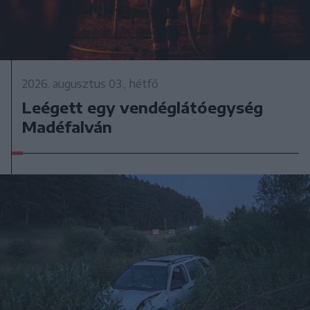
2026. augusztus 03., hétfő
Leégett egy vendéglátóegység
Madéfalván