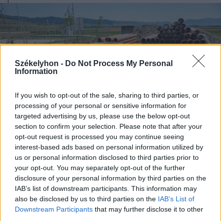
Székelyhon -
Do Not Process My Personal
Information
If you wish to opt-out of the sale, sharing to third parties, or
processing of your personal or sensitive information for
targeted advertising by us, please use the below opt-out
section to confirm your selection. Please note that after your
opt-out request is processed you may continue seeing
interest-based ads based on personal information utilized by
us or personal information disclosed to third parties prior to
2026. augusztus 06., csütörtök
your opt-out. You may separately opt-out of the further
disclosure of your personal information by third parties on the
Két csíki községben is elkezdték a
IAB’s list of downstream participants. This information may
vezetéképítést
also be disclosed by us to third parties on the
IAB’s List of
Downstream Participants
that may further disclose it to other
third parties.