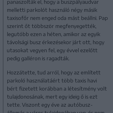
panaszolták el, hogy a buszpályaudvar
melletti parkolót használó négy másik
taxisofőr nem enged oda mást beállni. Pap
szerint őt többször megfenyegették,
legutóbb ezen a héten, amikor az egyik
távolsági busz érkezésekor járt ott, hogy
utasokat vegyen fel, egy évvel ezelőtt
pedig galléron is ragadták.
Hozzátette, tud arról, hogy az említett
parkoló használatáért több taxis havi
bért fizetett korábban a létesítmény volt
tulajdonosának, mert egy ideig ő is ezt
tette. Viszont egy éve az autóbusz-
állomás a város tulajdonában van, és nem