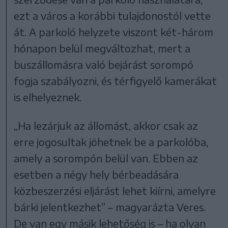
ezt a város a korábbi tulajdonostól vette
át. A parkoló helyzete viszont két-három
hónapon belül megváltozhat, mert a
buszállomásra való bejárást sorompó
fogja szabályozni, és térfigyelő kamerákat
is elhelyeznek.
„Ha lezárjuk az állomást, akkor csak az
erre jogosultak jöhetnek be a parkolóba,
amely a sorompón belül van. Ebben az
esetben a négy hely bérbeadására
közbeszerzési eljárást lehet kiírni, amelyre
bárki jelentkezhet” – magyarázta Veres.
De van egy másik lehetőség is – ha olyan