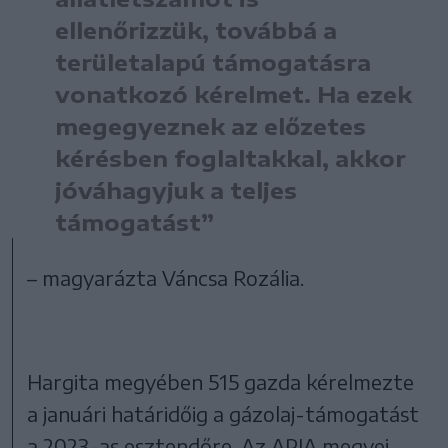
ellenőrizzük, továbbá a
területalapú támogatásra
vonatkozó kérelmet. Ha ezek
megegyeznek az előzetes
kérésben foglaltakkal, akkor
jóváhagyjuk a teljes
támogatást”
– magyarázta Váncsa Rozália.
Hargita megyében 515 gazda kérelmezte
a januári határidőig a gázolaj-támogatást
a 2023-as esztendőre. Az APIA megyei