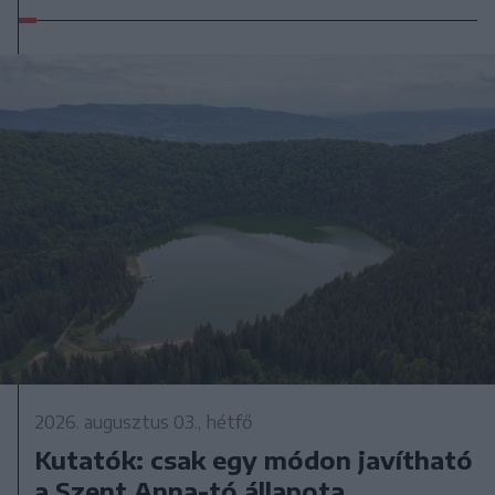
2026. augusztus 03., hétfő
Kutatók: csak egy módon javítható
a Szent Anna-tó állapota