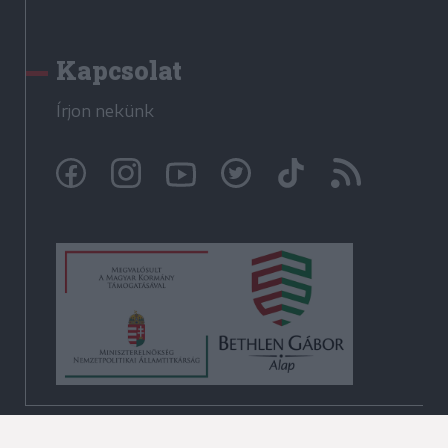
Kapcsolat
Írjon nekünk
© Székelyhon.ro 2009-2026