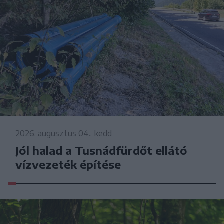
2026. augusztus 04., kedd
Jól halad a Tusnádfürdőt ellátó
vízvezeték építése