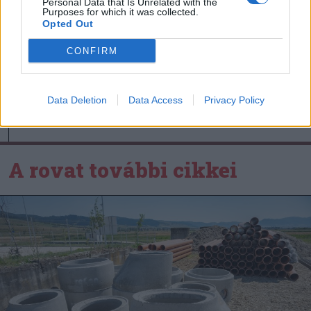
Personal Data that Is Unrelated with the
Purposes for which it was collected.
Sándor Ella: Na, indíts, s
Opted Out
menjünk!
CONFIRM
Data Deletion
Data Access
Privacy Policy
A rovat további cikkei