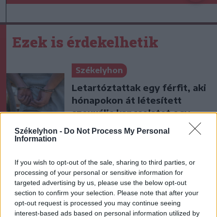
Ezek is érdekelhetik
Székelyhon
Letartóztattak egy férfit, aki
hónapokon át létesített
szexuális kapcsolatot egy
kiskorú lánnyal
Székelyhon -
Do Not Process My Personal
Information
Székelyhon
If you wish to opt-out of the sale, sharing to third parties, or
Kedden választhatják meg
processing of your personal or sensitive information for
Magyarország új köztársasági
targeted advertising by us, please use the below opt-out
elnökét
section to confirm your selection. Please note that after your
opt-out request is processed you may continue seeing
interest-based ads based on personal information utilized by
Székely Sport