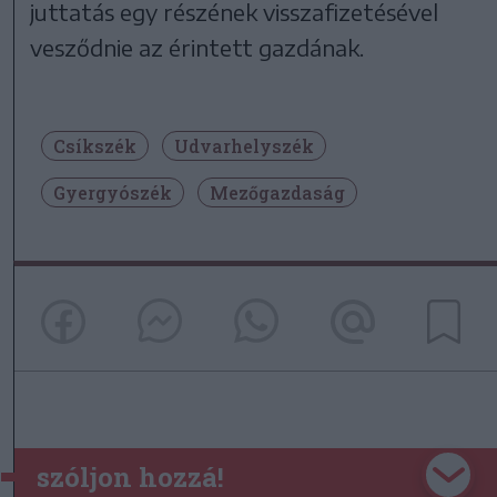
juttatás egy részének visszafizetésével
vesződnie az érintett gazdának.
Csíkszék
Udvarhelyszék
Gyergyószék
Mezőgazdaság
szóljon hozzá!