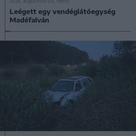
2026. augusztus 03., hétfő
Leégett egy vendéglátóegység
Madéfalván