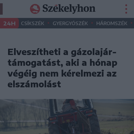
•
•
•
24H
CSÍKSZÉK
GYERGYÓSZÉK
HÁROMSZÉK
Elveszítheti a gázolajár-
támogatást, aki a hónap
végéig nem kérelmezi az
elszámolást