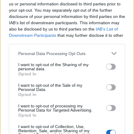
us or personal information disclosed to third parties prior to
Kezdési időpontot kapott a
your opt-out. You may separately opt-out of the further
disclosure of your personal information by third parties on the
székely derbi
IAB’s list of downstream participants. This information may
also be disclosed by us to third parties on the
IAB’s List of
Downstream Participants
that may further disclose it to other
Krónika
third parties.
Miért félnek a kettős
Personal Data Processing Opt Outs
állampolgároktól?
I want to opt-out of the Sharing of my
personal data.
Opted In
Székely Sport
I want to opt-out of the Sale of my
Personal Data.
Minden csapat
Opted In
visszaíratkozott, alig változik
I want to opt-out of processing my
az Udvarhely körzeti
Personal Data for Targeted Advertising.
Opted In
focibajnokság összetétele
I want to opt-out of Collection, Use,
Retention, Sale, and/or Sharing of my
Nőileg