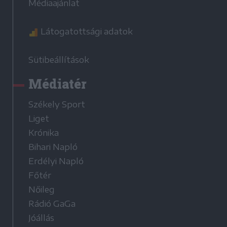
Médiaajánlat
Látogatottsági adatok
Sütibeállítások
Médiatér
Székely Sport
Liget
Krónika
Bihari Napló
Erdélyi Napló
Főtér
Nőileg
Rádió GaGa
Jóállás