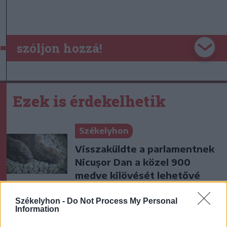
szóljon hozzá!
Ezek is érdekelhetik
Székelyhon
Visszaküldte a parlamentnek
Nicușor Dan a közel 900
medve kilövését lehetővé
tevő törvényt
Székelyhon -
Do Not Process My Personal
Information
Székelyhon