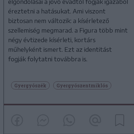
elgondolásai a jövő évadtól fogják igazából
éreztetni a hatásukat. Ami viszont
biztosan nem változik: a kísérletező
szellemiség megmarad. a Figura több mint
négy évtizede kísérleti, kortárs
műhelyként ismert. Ezt az identitást
fogják folytatni továbbra is.
Gyergyószék
Gyergyószentmiklós