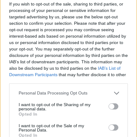
Húsdarálógépbe szorult egy
If you wish to opt-out of the sale, sharing to third parties, or
kétéves gyerek keze, a
processing of your personal or sensitive information for
targeted advertising by us, please use the below opt-out
tűzoltókra is szükség volt a
section to confirm your selection. Please note that after your
műtőben
opt-out request is processed you may continue seeing
interest-based ads based on personal information utilized by
Székely Sport
us or personal information disclosed to third parties prior to
your opt-out. You may separately opt-out of the further
Egyetlen székelyföldi
disclosure of your personal information by third parties on the
résztvevő lesz a futsal 2.
IAB’s list of downstream participants. This information may
Ligában
also be disclosed by us to third parties on the
IAB’s List of
Downstream Participants
that may further disclose it to other
third parties.
Krónika
Meddig használható még a
Personal Data Processing Opt Outs
régi személyi?
I want to opt-out of the Sharing of my
personal data.
Opted In
Székely Sport
I want to opt-out of the Sale of my
Personal Data.
Opted In
Látványos meccs nyitotta a