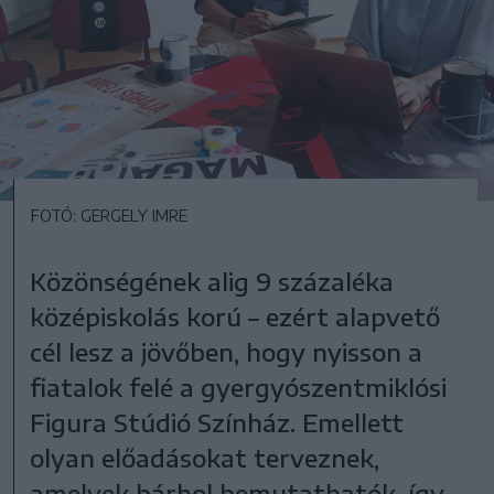
FOTÓ: GERGELY IMRE
Közönségének alig 9 százaléka
középiskolás korú – ezért alapvető
cél lesz a jövőben, hogy nyisson a
fiatalok felé a gyergyószentmiklósi
Figura Stúdió Színház. Emellett
olyan előadásokat terveznek,
amelyek bárhol bemutathatók, így