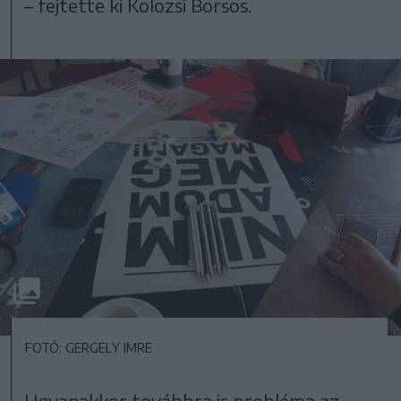
– fejtette ki Kolozsi Borsos.
FOTÓ: GERGELY IMRE
Ugyanakkor továbbra is probléma az,