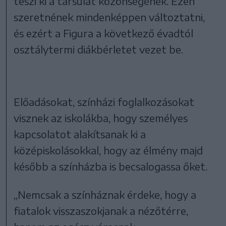
teszi ki a társulat közönségének. Ezen
szeretnének mindenképpen változtatni,
és ezért a Figura a következő évadtól
osztálytermi diákbérletet vezet be.
Előadásokat, színházi foglalkozásokat
visznek az iskolákba, hogy személyes
kapcsolatot alakítsanak ki a
középiskolásokkal, hogy az élmény majd
később a színházba is becsalogassa őket.
„Nemcsak a színháznak érdeke, hogy a
fiatalok visszaszokjanak a nézőtérre,