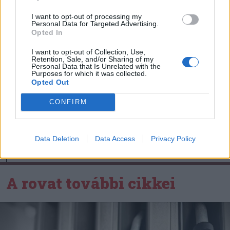
Szuperliga negyedik
I want to opt-out of processing my
Personal Data for Targeted Advertising.
fordulóját (videóval)
Opted In
I want to opt-out of Collection, Use,
Nőileg
Retention, Sale, and/or Sharing of my
Personal Data that Is Unrelated with the
Sándor Ella: Na, indíts, s
Purposes for which it was collected.
Opted Out
menjünk!
CONFIRM
Data Deletion
Data Access
Privacy Policy
A rovat további cikkei