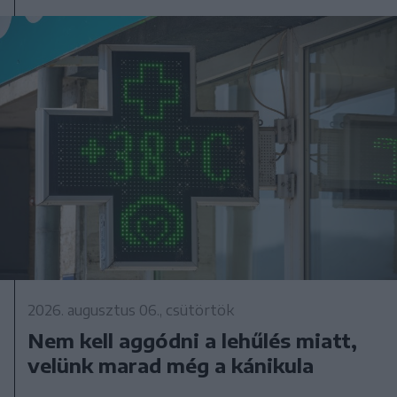
2026. augusztus 06., csütörtök
Nem kell aggódni a lehűlés miatt,
velünk marad még a kánikula