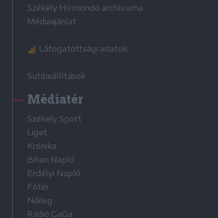
Székely Hírmondó archívuma
Médiaajánlat
Látogatottsági adatok
Sütibeállítások
Médiatér
Székely Sport
Liget
Krónika
Bihari Napló
Erdélyi Napló
Főtér
Nőileg
Rádió GaGa