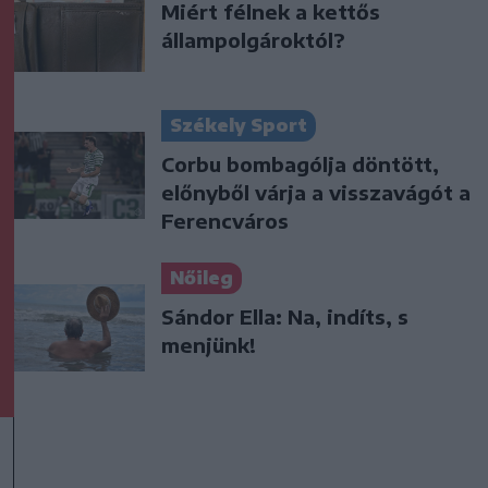
Miért félnek a kettős
állampolgároktól?
Székely Sport
Corbu bombagólja döntött,
előnyből várja a visszavágót a
Ferencváros
Nőileg
Sándor Ella: Na, indíts, s
menjünk!