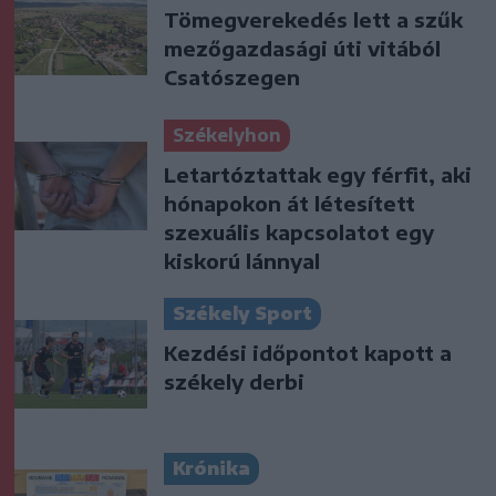
Tömegverekedés lett a szűk
mezőgazdasági úti vitából
Csatószegen
Székelyhon
Letartóztattak egy férfit, aki
hónapokon át létesített
szexuális kapcsolatot egy
kiskorú lánnyal
Székely Sport
Kezdési időpontot kapott a
székely derbi
Krónika