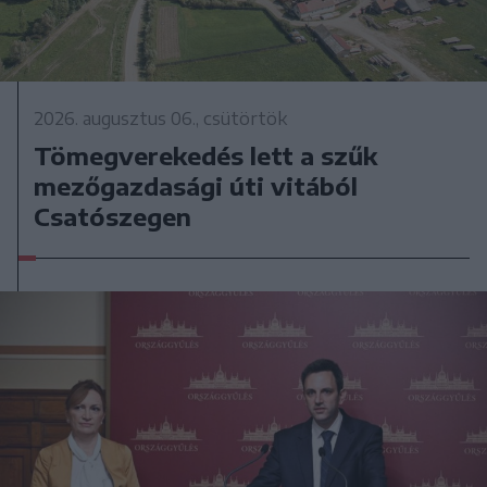
2026. augusztus 06., csütörtök
Tömegverekedés lett a szűk
mezőgazdasági úti vitából
Csatószegen