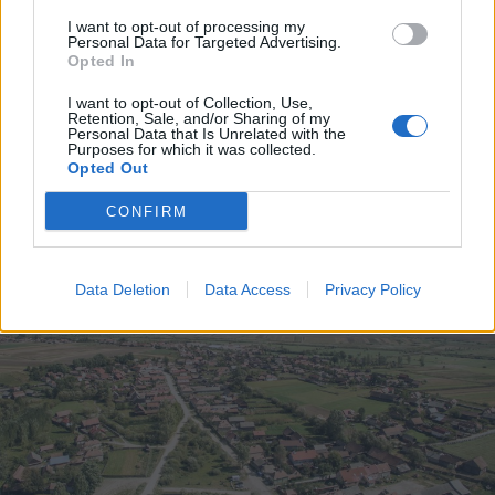
2026. augusztus 06., csütörtök
I want to opt-out of processing my
Personal Data for Targeted Advertising.
Esti áramspórolásra kérik a
Opted In
lakosságot, a vállalatokat és a
I want to opt-out of Collection, Use,
közintézményeket
Retention, Sale, and/or Sharing of my
Personal Data that Is Unrelated with the
Purposes for which it was collected.
Opted Out
CONFIRM
Data Deletion
Data Access
Privacy Policy