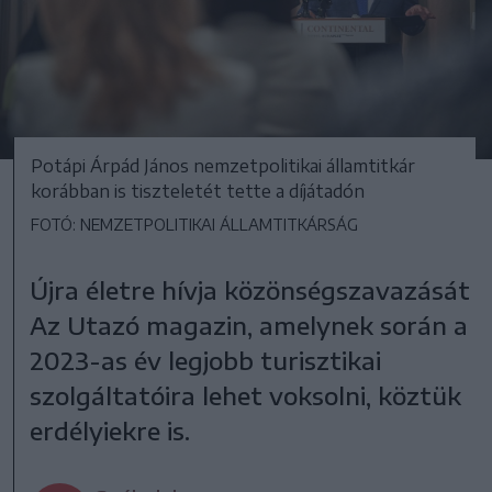
Potápi Árpád János nemzetpolitikai államtitkár
korábban is tiszteletét tette a díjátadón
FOTÓ: NEMZETPOLITIKAI ÁLLAMTITKÁRSÁG
Újra életre hívja közönségszavazását
Az Utazó magazin, amelynek során a
2023-as év legjobb turisztikai
szolgáltatóira lehet voksolni, köztük
erdélyiekre is.