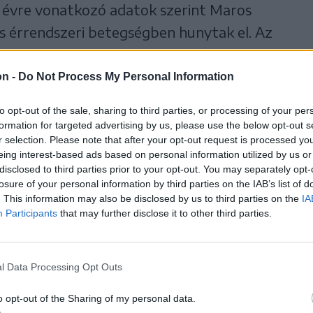
s évre vonatkozó adatok szerint Maros
s érrendszeri betegségben hunytak el. Az
 a 2020 elején Romániában is megjelent
negatívan befolyásolta – derül ki a
on -
Do Not Process My Personal Information
 összesítésből.
to opt-out of the sale, sharing to third parties, or processing of your per
formation for targeted advertising by us, please use the below opt-out s
s megyei egészségügyi igazgatóság
r selection. Please note that after your opt-out request is processed y
eing interest-based ads based on personal information utilized by us or
lmondta:
disclosed to third parties prior to your opt-out. You may separately opt-
losure of your personal information by third parties on the IAB’s list of
. This information may also be disclosed by us to third parties on the
IA
sok száma főleg az év
Participants
that may further disclose it to other third parties.
dében emelkedett
l Data Processing Opt Outs
o opt-out of the Sharing of my personal data.