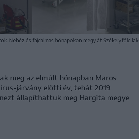
ok. Nehéz és fájdalmas hónapokon megy át Székelyföld la
ltak meg az elmúlt hónapban Maros
rus-járvány előtti év, tehát 2019
nezt állapíthattuk meg Hargita megye