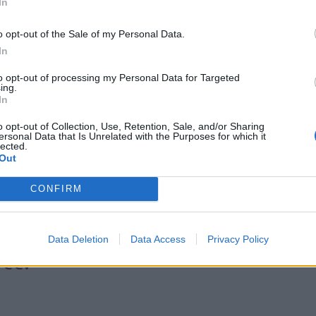
In
o opt-out of the Sale of my Personal Data.
In
któberében, novemberében és decemberében
to opt-out of processing my Personal Data for Targeted
ing.
halálozások száma. Míg 2019. októberében
In
o opt-out of Collection, Use, Retention, Sale, and/or Sharing
ersonal Data that Is Unrelated with the Purposes for which it
k el, 2020-ban
lected.
Out
800-at az elhalálozások
CONFIRM
októberben ez már 1000
Data Deletion
Data Access
Privacy Policy
tt.