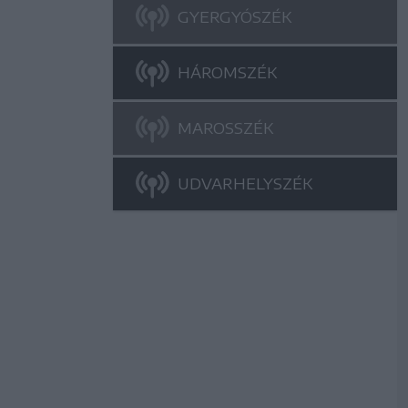
GYERGYÓSZÉK
HÁROMSZÉK
MAROSSZÉK
UDVARHELYSZÉK