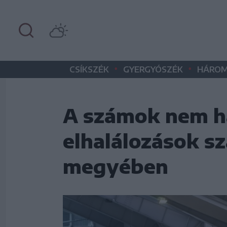
•
•
CSÍKSZÉK
GYERGYÓSZÉK
HÁROM
A számok nem ha
elhalálozások 
megyében