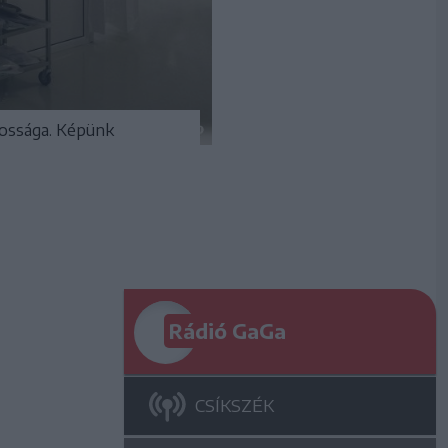
kossága. Képünk
Rádió GaGa
CSÍKSZÉK