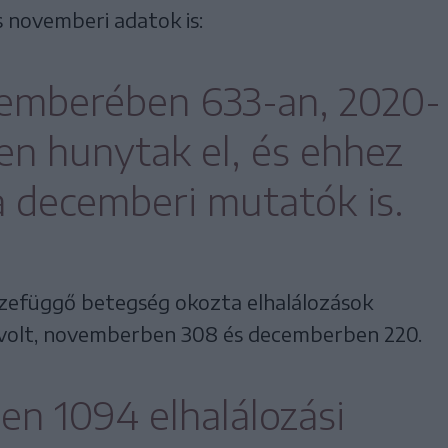
 novemberi adatok is:
vemberében 633-an, 2020-
en hunytak el, és ehhez
a decemberi mutatók is.
szefüggő betegség okozta elhalálozások
 volt, novemberben 308 és decemberben 220.
en 1094 elhalálozási