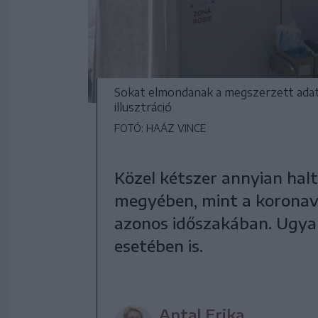
Sokat elmondanak a megszerzett adat
illusztráció
FOTÓ: HAÁZ VINCE
Közel kétszer annyian ha
megyében, mint a koronaví
azonos időszakában. Ugya
esetében is.
Antal Erika