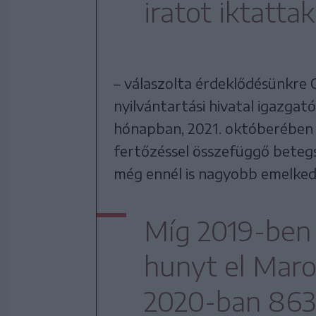
iratot iktatt
– válaszolta érdeklődésünkre 
nyilvántartási hivatal igazgató
hónapban, 2021. októberében 
fertőzéssel összefüggő betegs
még ennél is nagyobb emelke
Míg 2019-ben
hunyt el Mar
2020-ban 863