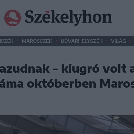
•
•
•
•
SZÉK
MAROSSZÉK
UDVARHELYSZÉK
VILÁG
zudnak – kiugró volt 
száma októberben Maro