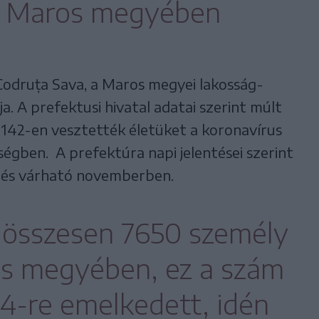
ak Maros megyében
Codruța Sava, a Maros megyei lakosság-
ja. A prefektusi hivatal adatai szerint múlt
142-en vesztették életüket a koronavírus
égben. A prefektúra napi jelentései szerint
dés várható novemberben.
 összesen 7650 személy
os megyében, ez a szám
4-re emelkedett, idén