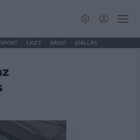
•
•
•
SPORT
LIGET
RÁDIÓ
JÓÁLLÁS
az
s